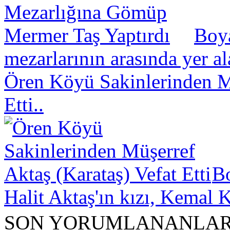
Boya
mezarlarının arasında yer a
Ören Köyü Sakinlerinden Mü
Etti..
B
Halit Aktaş'ın kızı, Kemal K
SON YORUMLANANLA