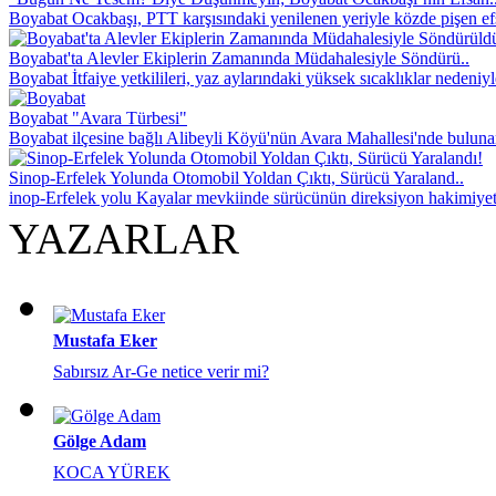
Boyabat Ocakbaşı, PTT karşısındaki yenilenen yeriyle közde pişen efsa
Boyabat'ta Alevler Ekiplerin Zamanında Müdahalesiyle Söndürü..
Boyabat İtfaiye yetkilileri, yaz aylarındaki yüksek sıcaklıklar nedeniyl
Boyabat "Avara Türbesi"
Boyabat ilçesine bağlı Alibeyli Köyü'nün Avara Mahallesi'nde buluna
Sinop-Erfelek Yolunda Otomobil Yoldan Çıktı, Sürücü Yaraland..
inop-Erfelek yolu Kayalar mevkiinde sürücünün direksiyon hakimiyet
YAZARLAR
Mustafa Eker
Sabırsız Ar-Ge netice verir mi?
Gölge Adam
KOCA YÜREK