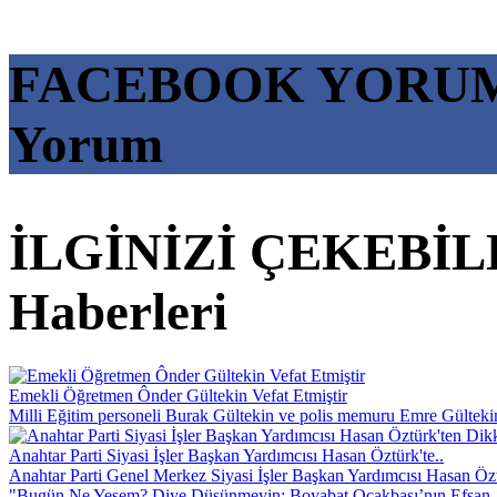
FACEBOOK YORU
Yorum
İLGİNİZİ ÇEKEBİL
Haberleri
Emekli Öğretmen Ônder Gültekin Vefat Etmiştir
Milli Eğitim personeli Burak Gültekin ve polis memuru Emre Gültekin’
Anahtar Parti Siyasi İşler Başkan Yardımcısı Hasan Öztürk'te..
Anahtar Parti Genel Merkez Siyasi İşler Başkan Yardımcısı Hasan Özt
"Bugün Ne Yesem? Diye Düşünmeyin; Boyabat Ocakbaşı’nın Efsan.