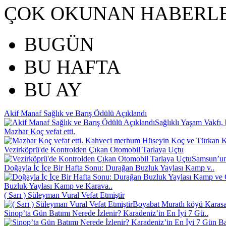
ÇOK OKUNAN HABERL
BUGÜN
BU HAFTA
BU AY
Akif Manaf Sağlık ve Barış Ödülü Açıklandı
Sağlıklı Yaşam Vakfı, 
Mazhar Koç vefat etti.
Kahveci merhum Hüseyin Koç ve Türkan Koç
Vezirköprü'de Kontrolden Çıkan Otomobil Tarlaya Uçtu
Samsun’un 
Doğayla İç İçe Bir Hafta Sonu: Durağan Buzluk Yaylası Kamp v..
Buzluk Yaylası Kamp ve Karava..
( Sarı ) Süleyman Vural Vefat Etmiştir
Boyabat Muratlı köyü Karasak
Sinop’ta Gün Batımı Nerede İzlenir? Karadeniz’in En İyi 7 Gü..