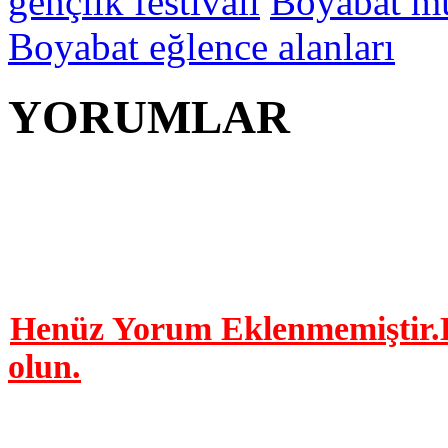
gençlik festivali
Boyabat mü
Boyabat eğlence alanları
YORUMLAR
YORUM YAP | 0 Yor
Henüz Yorum Eklenmemiştir.B
olun.