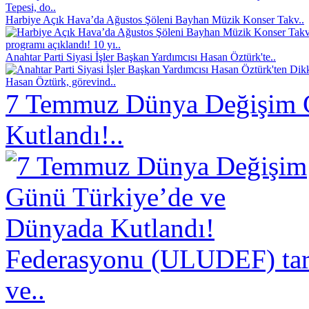
Tepesi, do..
Harbiye Açık Hava’da Ağustos Şöleni Bayhan Müzik Konser Takv..
programı açıklandı! 10 yı..
Anahtar Parti Siyasi İşler Başkan Yardımcısı Hasan Öztürk'te..
Hasan Öztürk, görevind..
7 Temmuz Dünya Değişim 
Kutlandı!..
Federasyonu (ULUDEF) taraf
ve..