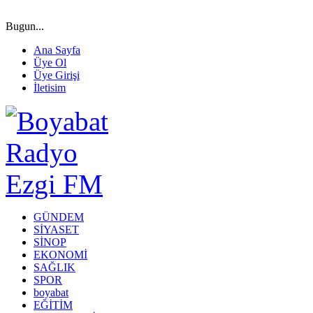
Bugun...
Ana Sayfa
Üye Ol
Üye Girişi
İletisim
GÜNDEM
SİYASET
SİNOP
EKONOMİ
SAĞLIK
SPOR
boyabat
EĞİTİM