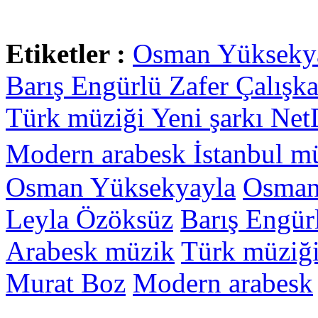
Etiketler :
Osman Yükseky
Barış Engürlü
Zafer Çalışk
Türk müziği
Yeni şarkı
Ne
Modern arabesk
İstanbul m
Osman Yüksekyayla
Osman
Leyla Özöksüz
Barış Engür
Arabesk müzik
Türk müziğ
Murat Boz
Modern arabesk