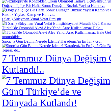
Samsun’un 
Doğayla İç İçe Bir Hafta Sonu: Durağan Buzluk Yaylası Kamp v..
Buzluk Yaylası Kamp ve Karava..
( Sarı ) Süleyman Vural Vefat Etmiştir
Boyabat Muratlı köyü Karasak
Türkeli'de Otomobil Alevi Alev Yandı Araç Kullanılamaz Hale ..
otomobilde..
Sinop’ta Gün Batımı Nerede İzlenir? Karadeniz’in En İyi 7 Gü..
Tepesi, do..
7 Temmuz Dünya Değişim 
Kutlandı!..