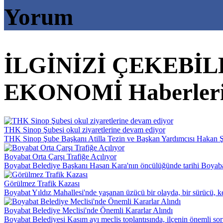
Yorum
İLGİNİZİ ÇEKEBİ
EKONOMİ Haberler
THK Sinop Şubesi okul ziyaretlerine devam ediyor
THK Sinop Şube Başkanı Atilla Tezin ve Başkan Yardımcısı Hakan Şimş
Boyabat Orta Çarşı Trafiğe Açılıyor
Boyabat Belediye Başkanı Hasan Kara'nın öncülüğünde tarihi Boyabat O
Görülmez Trafik Kazası
Boyabat Yıldız Mahallesi'nde yaşanan üzücü bir olayda, bir sürücü, ke
Boyabat Belediye Meclisi'nde Önemli Kararlar Alındı
Boyabat Belediyesi Kasım ayı meclis toplantısında, ilçenin önemli soru