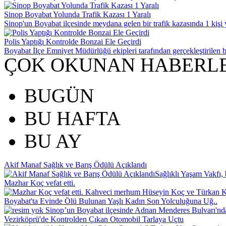
Sinop Boyabat Yolunda Trafik Kazası 1 Yaralı
Sinop'un Boyabat ilçesinde meydana gelen bir trafik kazasında 1 kişi y
Polis Yaptığı Kontrolde Bonzai Ele Geçirdi
Boyabat İlçe Emniyet Müdürlüğü ekipleri tarafından gerçekleştirilen b
ÇOK OKUNAN HABERL
BUGÜN
BU HAFTA
BU AY
Akif Manaf Sağlık ve Barış Ödülü Açıklandı
Sağlıklı Yaşam Vakfı, 
Mazhar Koç vefat etti.
Kahveci merhum Hüseyin Koç ve Türkan Koç
Boyabat'ta Evinde Ölü Bulunan Yaşlı Kadın Son Yolculuğuna Uğ..
Sinop’un Boyabat ilçesinde Adnan Menderes Bulvarı'nd
Vezirköprü'de Kontrolden Çıkan Otomobil Tarlaya Uçtu