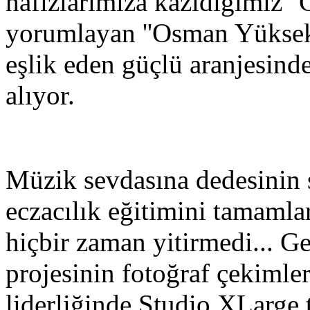
hafızlarımıza kazıdığımız '
yorumlayan ''Osman Yüksek
eşlik eden güçlü aranjesind
alıyor.
Müzik sevdasına dedesinin s
eczacılık eğitimini tamaml
hiçbir zaman yitirmedi... G
projesinin fotoğraf çekimle
liderliğinde Studio XLarge t