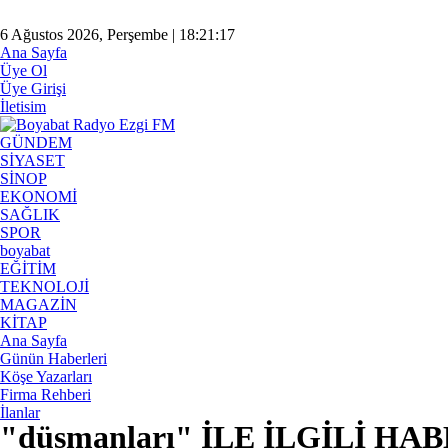
6 Ağustos 2026, Perşembe | 18:21:17
Ana Sayfa
Üye Ol
Üye Girişi
İletisim
GÜNDEM
SİYASET
SİNOP
EKONOMİ
SAĞLIK
SPOR
boyabat
EĞİTİM
TEKNOLOJİ
MAGAZİN
KİTAP
Ana Sayfa
Günün Haberleri
Köşe Yazarları
Firma Rehberi
İlanlar
"düşmanları" İLE İLGİLİ H