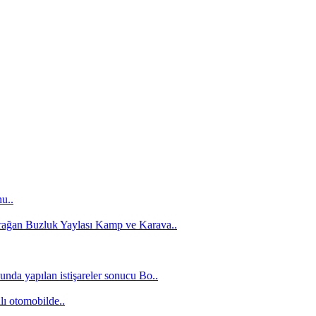
u..
urağan Buzluk Yaylası Kamp ve Karava..
nda yapılan istişareler sonucu Bo..
lı otomobilde..