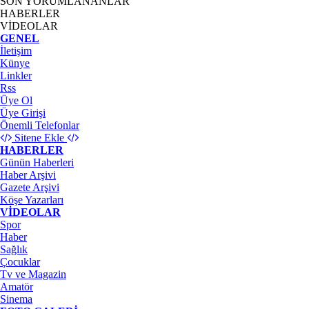
SON YORUMLANANLAR
HABERLER
VİDEOLAR
GENEL
İletişim
Künye
Linkler
Rss
Üye Ol
Üye Girişi
Önemli Telefonlar
Sitene Ekle
HABERLER
Günün Haberleri
Haber Arşivi
Gazete Arşivi
Köşe Yazarları
VİDEOLAR
Spor
Haber
Sağlık
Çocuklar
Tv ve Magazin
Amatör
Sinema