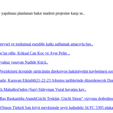
yapılması planlanan bakır madeni projesine karşı se..
ireysel ve toplumsal esenliğe katkı sağlamak amacıyla baş..
un oğlu, Köksal Can Koç ve Ayşe Pelin ..
yalnız yaşayan Nadide Küçü..
ezirköprü ilçesinde sürücünün direksiyon hakimiyetini kaybetmesi son
21-22-23 Ağustos tarihlerinde düzenlenecek D
ı Mahallesi'nden (Sarı) Süleyman Vural hayatını kay..
Güçlü Teşkilat, Güçlü Sinop" vizyonu doğrultusu
Sinop Türkeli Satı köyü mevkisinde seyir halindeki 34 FC 5395 plaka