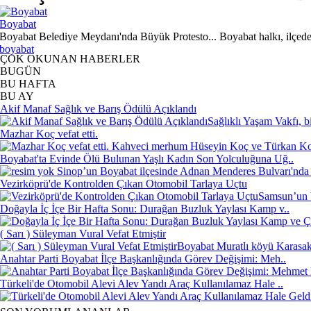
Boyabat
Boyabat Belediye Meydanı'nda Büyük Protesto... Boyabat halkı, ilçede 
boyabat
ÇOK OKUNAN HABERLER
BUGÜN
BU HAFTA
BU AY
Akif Manaf Sağlık ve Barış Ödülü Açıklandı
Sağlıklı Yaşam Vakfı, b
Mazhar Koç vefat etti.
Kahveci merhum Hüseyin Koç ve Türkan Koç'
Boyabat'ta Evinde Ölü Bulunan Yaşlı Kadın Son Yolculuğuna Uğ..
Sinop’un Boyabat ilçesinde Adnan Menderes Bulvarı'nda 
Vezirköprü'de Kontrolden Çıkan Otomobil Tarlaya Uçtu
Samsun’un V
Doğayla İç İçe Bir Hafta Sonu: Durağan Buzluk Yaylası Kamp v..
( Sarı ) Süleyman Vural Vefat Etmiştir
Boyabat Muratlı köyü Karasakl
Anahtar Parti Boyabat İlçe Başkanlığında Görev Değişimi: Meh..
Türkeli'de Otomobil Alevi Alev Yandı Araç Kullanılamaz Hale ..