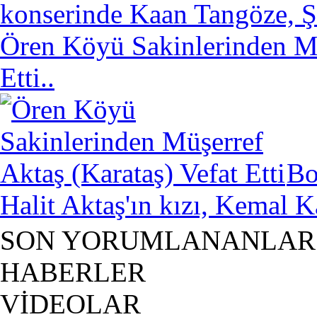
konserinde Kaan Tangöze, Şe
Ören Köyü Sakinlerinden Mü
Etti..
Bo
Halit Aktaş'ın kızı, Kemal Ka
SON YORUMLANANLAR
HABERLER
VİDEOLAR