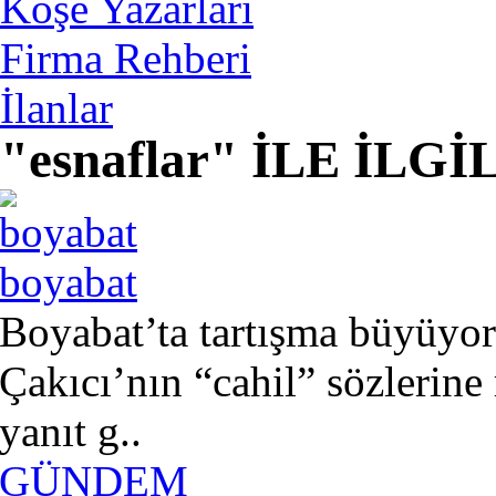
Köşe Yazarları
Firma Rehberi
İlanlar
"esnaflar" İLE İL
boyabat
Boyabat’ta tartışma büyüyor
Çakıcı’nın “cahil” sözlerine 
yanıt g..
GÜNDEM