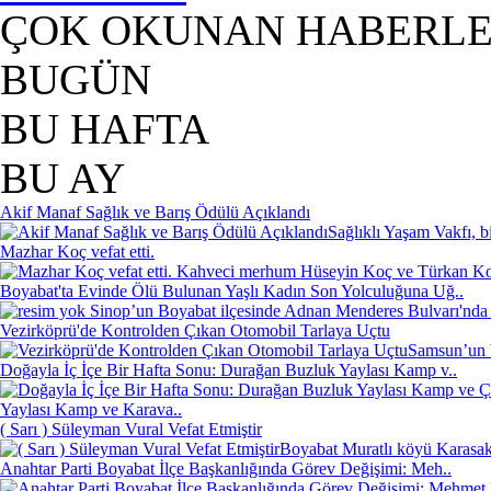
ÇOK OKUNAN HABERL
BUGÜN
BU HAFTA
BU AY
Akif Manaf Sağlık ve Barış Ödülü Açıklandı
Sağlıklı Yaşam Vakfı, b
Mazhar Koç vefat etti.
Kahveci merhum Hüseyin Koç ve Türkan Koç'
Boyabat'ta Evinde Ölü Bulunan Yaşlı Kadın Son Yolculuğuna Uğ..
Sinop’un Boyabat ilçesinde Adnan Menderes Bulvarı'nda 
Vezirköprü'de Kontrolden Çıkan Otomobil Tarlaya Uçtu
Samsun’un V
Doğayla İç İçe Bir Hafta Sonu: Durağan Buzluk Yaylası Kamp v..
Yaylası Kamp ve Karava..
( Sarı ) Süleyman Vural Vefat Etmiştir
Boyabat Muratlı köyü Karasakl
Anahtar Parti Boyabat İlçe Başkanlığında Görev Değişimi: Meh..