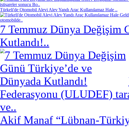
istişareler sonucu Bo..
Türkeli'de Otomobil Alevi Alev Yandı Araç Kullanılamaz Hale ..
otomobilde..
7 Temmuz Dünya Değişim G
Kutlandı!..
Federasyonu (ULUDEF) taraf
ve..
Akif Manaf “Lübnan-Türkiye