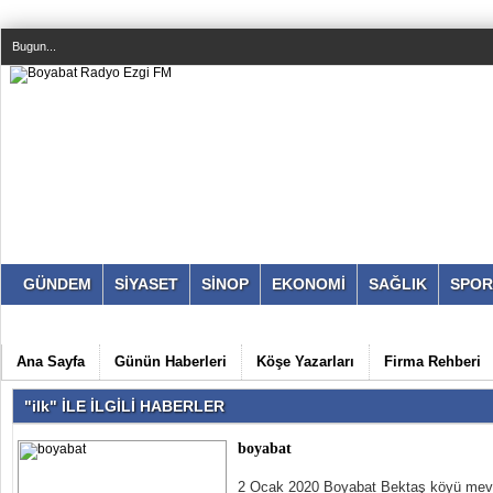
Bugun...
GÜNDEM
SİYASET
SİNOP
EKONOMİ
SAĞLIK
SPOR
Ana Sayfa
Günün Haberleri
Köşe Yazarları
Firma Rehberi
"ilk" İLE İLGİLİ HABERLER
boyabat
2 Ocak 2020 Boyabat Bektaş köyü mevki