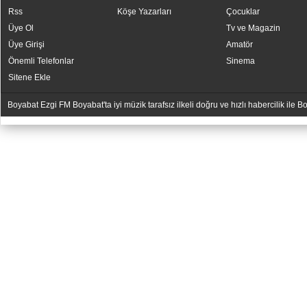
Rss
Köşe Yazarları
Çocuklar
Üye Ol
Tv ve Magazin
Üye Girişi
Amatör
Önemli Telefonlar
Sinema
Sitene Ekle
Boyabat Ezgi FM Boyabat'ta iyi müzik tarafsız ilkeli doğru ve hızlı habercilik ile
YUKARI