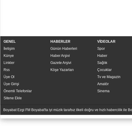
GENEL
HABERLER
VİDEOLAR
İletişim
Günün Haberleri
Spor
Künye
Haber Arşivi
Haber
Linkler
Gazete Arşivi
Sağlık
Rss
Köşe Yazarları
Çocuklar
Üye Ol
Tv ve Magazin
Üye Girişi
Amatör
Önemli Telefonlar
Sinema
Sitene Ekle
Boyabat Ezgi FM Boyabat'ta iyi müzik tarafsız ilkeli doğru ve hızlı habercilik ile
YUKARI