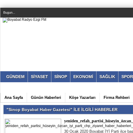
Bugun...
GÜNDEM
SİYASET
SİNOP
EKONOMİ
SAĞLIK
SPOR
Ana Sayfa
Günün Haberleri
Köşe Yazarları
Firma Rehberi
"Sinop Boyabat Haber Gazetesi" İLE İLGİLİ HABERLER
yeniden_refah_partisi_hüseyin_özcan_
30 Ocak 2020 Boyabat İYİ Parti ilçe baş