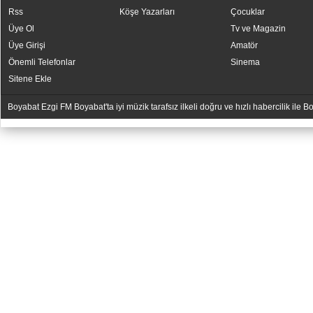
Rss
Köşe Yazarları
Çocuklar
Üye Ol
Tv ve Magazin
Üye Girişi
Amatör
Önemli Telefonlar
Sinema
Sitene Ekle
Boyabat Ezgi FM Boyabat'ta iyi müzik tarafsız ilkeli doğru ve hızlı habercilik ile
YUKARI