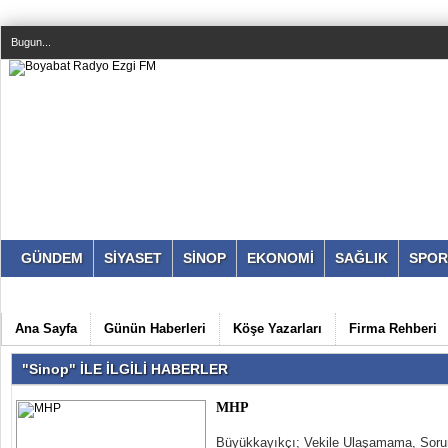
Bugun...
GÜNDEM
SİYASET
SİNOP
EKONOMİ
SAĞLIK
SPOR
Ana Sayfa
Günün Haberleri
Köşe Yazarları
Firma Rehberi
"Sinop" İLE İLGİLİ HABERLER
MHP
Büyükkayıkçı; Vekile Ulaşamama, Sorun