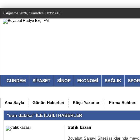
8 Ağustos 2026, Cumartesi | 03:23:45
GÜNDEM
SİYASET
SİNOP
EKONOMİ
SAĞLIK
SPOR
Ana Sayfa
Günün Haberleri
Köşe Yazarları
Firma Rehberi
"son dakika" İLE İLGİLİ HABERLER
trafik kazası
Boyabat Sanayi Sitesi ışıklarında meyda