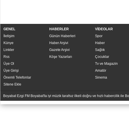
GENEL
HABERLER
VİDEOLAR
İletişim
Günün Haberleri
Spor
Künye
Haber Arşivi
Haber
Linkler
Gazete Arşivi
Sağlık
Rss
Köşe Yazarları
Çocuklar
Üye Ol
Tv ve Magazin
Üye Girişi
Amatör
Önemli Telefonlar
Sinema
Sitene Ekle
Boyabat Ezgi FM Boyabat'ta iyi müzik tarafsız ilkeli doğru ve hızlı habercilik ile
YUKARI