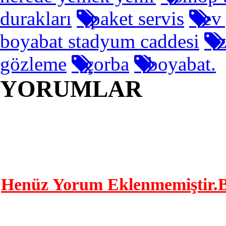
durakları
paket servis
ev 
boyabat stadyum caddesi
z
gözleme
çorba
boyabat.
YORUMLAR
YORUM YAP | 0 Y
Henüz Yorum Eklenmemiştir.Bu