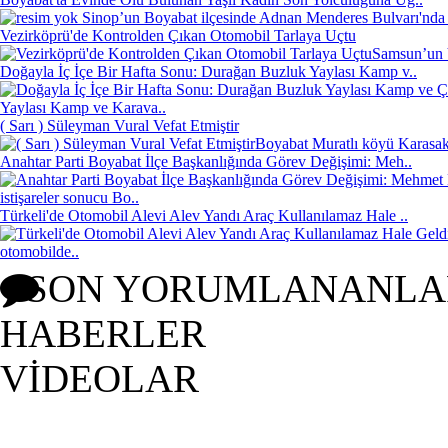
Sinop’un Boyabat ilçesinde Adnan Menderes Bulvarı'nda 
Vezirköprü'de Kontrolden Çıkan Otomobil Tarlaya Uçtu
Samsun’un V
Doğayla İç İçe Bir Hafta Sonu: Durağan Buzluk Yaylası Kamp v..
Yaylası Kamp ve Karava..
( Sarı ) Süleyman Vural Vefat Etmiştir
Boyabat Muratlı köyü Karasakl
Anahtar Parti Boyabat İlçe Başkanlığında Görev Değişimi: Meh..
istişareler sonucu Bo..
Türkeli'de Otomobil Alevi Alev Yandı Araç Kullanılamaz Hale ..
otomobilde..
SON YORUMLANANLA
HABERLER
VİDEOLAR