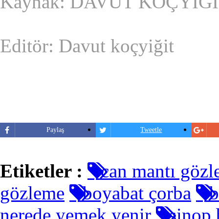
Kaynak: DAVUT KOÇYİĞ
Editör: Davut koçyiğit
Paylaş
Tweetle
Etiketler :
can mantı gözl
gözleme
boyabat çorba
b
nerede yemek yenir
sinop 