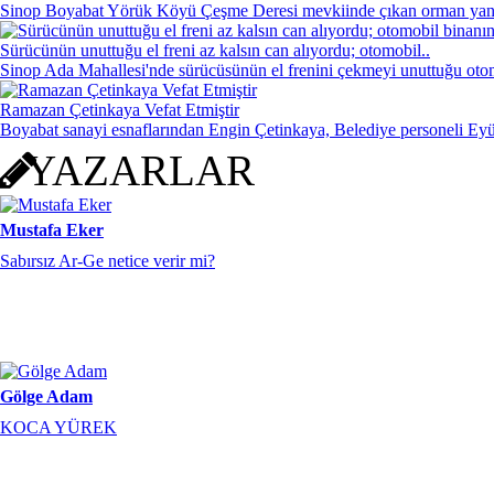
Sinop Boyabat Yörük Köyü Çeşme Deresi mevkiinde çıkan orman yang
Sürücünün unuttuğu el freni az kalsın can alıyordu; otomobil..
Gölge Adam
Sinop Ada Mahallesi'nde sürücüsünün el frenini çekmeyi unuttuğu otom
KOCA YÜREK
Ramazan Çetinkaya Vefat Etmiştir
Boyabat sanayi esnaflarından Engin Çetinkaya, Belediye personeli Ey
YAZARLAR
Mustafa Eker
Sabırsız Ar-Ge netice verir mi?
Gölge Adam
KOCA YÜREK