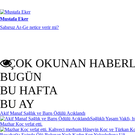
Mustafa Eker
Sabırsız Ar-Ge netice verir mi?
ÇOK OKUNAN HABER
BUGÜN
BU HAFTA
BU AY
Akif Manaf Sağlık ve Barış Ödülü Açıklandı
Sağlıklı Yaşam Vakfı, b
Mazhar Koç vefat etti.
Kahveci merhum Hüseyin Koç ve Türkan Koç'
Boyabat'ta Evinde Ölü Bulunan Yaşlı Kadın Son Yolculuğuna Uğ..