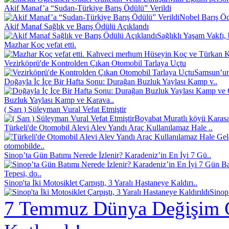
Akif Manaf’a “Sudan-Türkiye Barış Ödülü” Verildi
Nobel Barış Ödü
Akif Manaf Sağlık ve Barış Ödülü Açıklandı
Sağlıklı Yaşam Vakfı, 
Mazhar Koç vefat etti.
Kahveci merhum Hüseyin Koç ve Türkan Koç
Vezirköprü'de Kontrolden Çıkan Otomobil Tarlaya Uçtu
Samsun’un 
Doğayla İç İçe Bir Hafta Sonu: Durağan Buzluk Yaylası Kamp v..
Buzluk Yaylası Kamp ve Karava..
( Sarı ) Süleyman Vural Vefat Etmiştir
Boyabat Muratlı köyü Karasak
Türkeli'de Otomobil Alevi Alev Yandı Araç Kullanılamaz Hale ..
otomobilde..
Sinop’ta Gün Batımı Nerede İzlenir? Karadeniz’in En İyi 7 Gü..
Tepesi, do..
Sinop'ta İki Motosiklet Çarpıştı, 3 Yaralı Hastaneye Kaldırı..
Sinop
7 Temmuz Dünya Değişim 