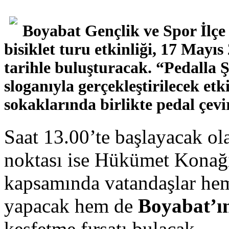
Boyabat Gençlik ve Spor İlç
bisiklet turu etkinliği, 17 Mayı
tarihle buluşturacak.
“Pedalla Ş
sloganıyla gerçekleştirilecek etk
sokaklarında birlikte pedal çev
Saat 13.00’te başlayacak ol
noktası ise Hükümet Konağı
kapsamında vatandaşlar hem
yapacak hem de
Boyabat’ın
keşfetme fırsatı bulacak.