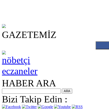
ikdüzü escort
sa escort
bursa escort
bursa escort
bursa escort
GAZETEMİZ
HABER ARA
Bizi Takip Edin :