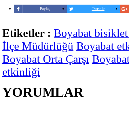
Paylaş
Tweetle
Etiketler :
Boyabat bisiklet
İlçe Müdürlüğü
Boyabat etk
Boyabat Orta Çarşı
Boyabat 
etkinliği
YORUMLAR
YORUM YAP | 0 Yor