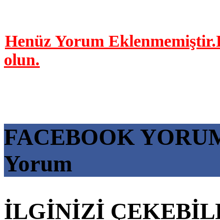
Henüz Yorum Eklenmemiştir.B
olun.
FACEBOOK YORU
Yorum
İLGİNİZİ ÇEKEBİL