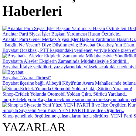
Haberleri
Anahtar Parti Siyasi İşler Başkan Yardımcısı Hasan Öztürk'te..
Anahtar Parti Genel Merkez Siyasi İşler Başkan Yardımcısı Hasan Özt
"Bugün Ne Yesem? Diye Düşünmeyin; Boyabat Ocakbaşı’nın Efsan.
Boyabat Ocakbaşı, PTT karşısındaki yenilenen yeriyle közde pişen efsa
Boyabat'ta Alevler Ekiplerin Zamanında Müdahalesiyle Söndürü..
Boyabat İtfaiye yetkilileri, yaz aylarındaki yüksek sıcaklıklar nedeniyl
Boyabat "Avara Türbesi"
Boyabat ilçesine bağlı Alibeyli Köyü'nün Avara Mahallesi'nde buluna
Sinop-Erfelek Yolunda Otomobil Yoldan Çıktı, Sürücü Yaraland..
inop-Erfelek yolu Kayalar mevkiinde sürücünün direksiyon hakimiyet
Sinop'ta Siyasetin Yeni Yüzü YENİ PARTİ İl ve İlçe Örgütleri..
Sinop genelinde örgütlenme çalışmalarını hızla sürdüren YENİ Parti S
YAZARLAR