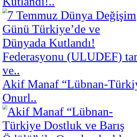
Kutlandı!..
Federasyonu (ULUDEF) taraf
ve..
Akif Manaf “Lübnan-Türkiy
Onurl..