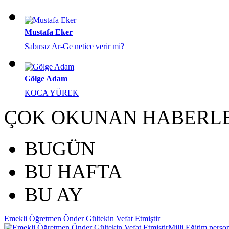
Mustafa Eker
Sabırsız Ar-Ge netice verir mi?
Gölge Adam
KOCA YÜREK
ÇOK OKUNAN HABERL
BUGÜN
BU HAFTA
BU AY
Emekli Öğretmen Ônder Gültekin Vefat Etmiştir
Milli Eğitim perso