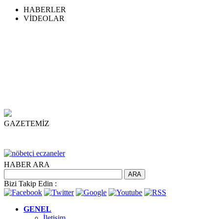
HABERLER
VİDEOLAR
t
cort
beylikdüzü escort
bursa escort
beylikdüzü escort
sakarya escort
beylikdüzü escort
GAZETEMİZ
HABER ARA
Bizi Takip Edin :
GENEL
İletişim