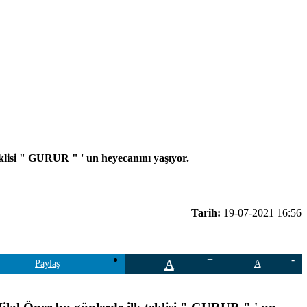
eklisi " GURUR " ' un heyecanını yaşıyor.
Tarih:
19-07-2021 16:56
A
Paylaş
A