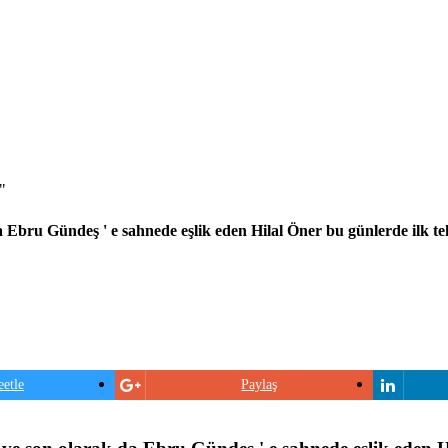
"
a Ebru Gündeş ' e sahnede eşlik eden Hilal Öner bu günlerde ilk t
etle
Paylaş