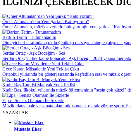
İLGİNİZİ ÇEKEBİLECEK DİĞ
Ömer Altunalan’dan Yeni Şarkı: “Katılıyorum”
Ömer Altunalan, müzikseverlerle buluşturduğu yeni şarkısı “Katılıyor
Barkın Tarim - Tutunamadım
Dinleyicileri tarafından çok beğenildi, çok sayıda single çalışması yap
Serdar Ortaç - Aşk Böceğim - Ses
Serdar Ortaç’ın her kalbe konacak“ Aşk böceği” 2024 yazına merhab
Gece Karan Müsadenle Yeni Teklisi Çıktı
Ortaokul yıllarında bir gösteri sırasında keşfedilen sesi ve müzik öğre
Kadır Baş Tam Bi Manyak Yeni Teklisi
Kadir Baş, İlkokul yıllarında müzik öğretmeninin "sesin çok güzel" de
Elpa - Sensiz Olamam İle Sizlerle
Müzik, dans, bale ve sanata olan tutkusuna ek olarak yüzme sporu Elp
YAZARLAR
Mustafa Eker