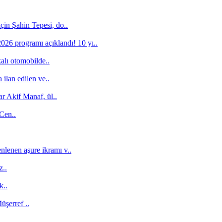
için Şahin Tepesi, do..
26 programı açıklandı! 10 yı..
alı otomobilde..
ilan edilen ve..
r Akif Manaf, ül..
 Cen..
nlenen aşure ikramı v..
z..
k..
şerref ..