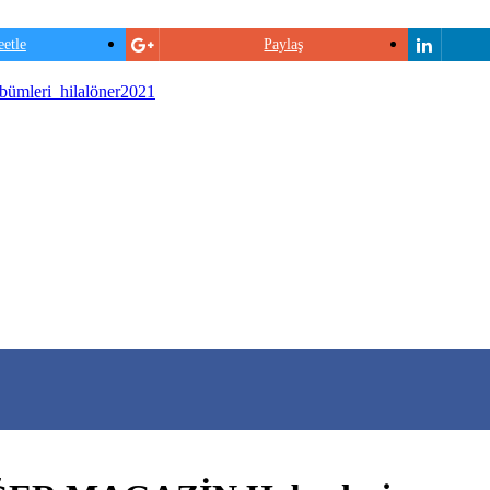
etle
Paylaş
lbümleri_hilalöner2021