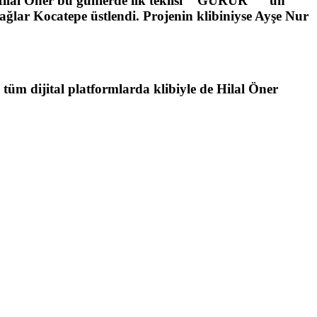
Hilal Öner bu günlerde ilk teklisi " GURUR " ' un
ağlar Kocatepe üstlendi. Projenin klibiniyse Ayşe Nur
 tüm dijital platformlarda klibiyle de Hilal Öner