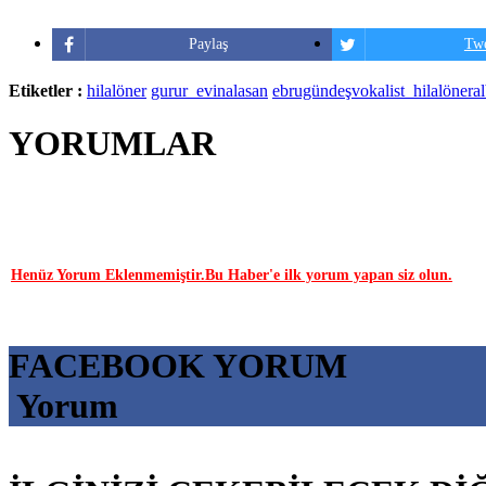
Paylaş
Twe
Etiketler :
hilalöner
gurur_evinalasan
ebrugündeşvokalist_hilalönera
YORUMLAR
YORUM YAP | 0 Yorum
Henüz Yorum Eklenmemiştir.Bu Haber'e ilk yorum yapan siz olun.
FACEBOOK YORUM
Yorum