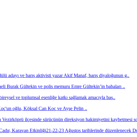
lü adayı ve barış aktivisti yazar Akif Manaf, barış diyaloğunun g..
neli Burak Gültekin ve polis memuru Emre Gültekin’in babaları ..
bireysel ve toplumsal esenliğe katkı sağlamak amacıyla baş..
'un oğlu, Köksal Can Koç ve Ayşe Pelin ..
Vezirköprü ilçesinde sürücünün direksiyon hakimiyetini kaybetmesi s
21-22-23 Ağustos tarihlerinde düzenlenecek 