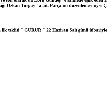
 ve son olarak da Ebru Gündeş ' e sahnede eşlik eden 
ziği Özkan Turgay ' a ait. Parçanın düzenlemesiniyse Ç
n ilk teklisi " GURUR " 22 Haziran Salı günü itibariyle