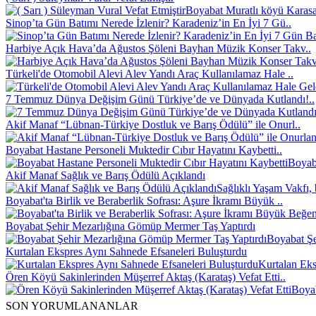
Boyabat Muratlı köyü Karasak
Sinop’ta Gün Batımı Nerede İzlenir? Karadeniz’in En İyi 7 Gü..
Harbiye Açık Hava’da Ağustos Şöleni Bayhan Müzik Konser Takv..
Türkeli'de Otomobil Alevi Alev Yandı Araç Kullanılamaz Hale ..
7 Temmuz Dünya Değişim Günü Türkiye’de ve Dünyada Kutlandı!..
Akif Manaf “Lübnan-Türkiye Dostluk ve Barış Ödülü” ile Onurl..
Boyabat Hastane Personeli Muktedir Cıbır Hayatını Kaybetti..
Boyaba
Akif Manaf Sağlık ve Barış Ödülü Açıklandı
Sağlıklı Yaşam Vakfı, 
Boyabat'ta Birlik ve Beraberlik Sofrası: Aşure İkramı Büyük ..
Boyabat Şehir Mezarlığına Gömüp Mermer Taş Yaptırdı
Boyabat Şe
Kurtalan Ekspres Aynı Sahnede Efsaneleri Buluşturdu
Kurtalan Eks
Ören Köyü Sakinlerinden Müşerref Aktaş (Karataş) Vefat Etti..
Boyab
SON YORUMLANANLAR