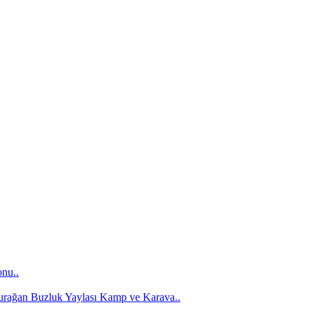
onu..
Durağan Buzluk Yaylası Kamp ve Karava..