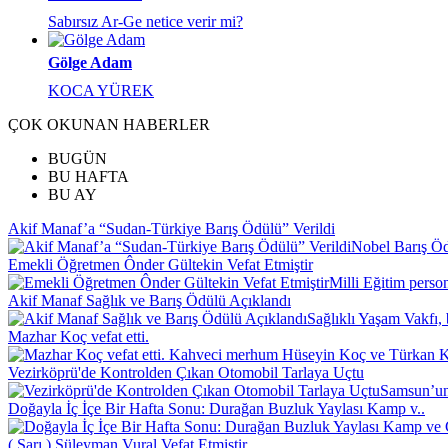
Sabırsız Ar-Ge netice verir mi?
Gölge Adam
KOCA YÜREK
ÇOK OKUNAN HABERLER
BUGÜN
BU HAFTA
BU AY
Akif Manaf’a “Sudan-Türkiye Barış Ödülü” Verildi
Nobel Barış Ödü
Emekli Öğretmen Ônder Gültekin Vefat Etmiştir
Milli Eğitim perso
Akif Manaf Sağlık ve Barış Ödülü Açıklandı
Sağlıklı Yaşam Vakfı, 
Mazhar Koç vefat etti.
Kahveci merhum Hüseyin Koç ve Türkan Koç
Vezirköprü'de Kontrolden Çıkan Otomobil Tarlaya Uçtu
Samsun’un 
Doğayla İç İçe Bir Hafta Sonu: Durağan Buzluk Yaylası Kamp v..
( Sarı ) Süleyman Vural Vefat Etmiştir