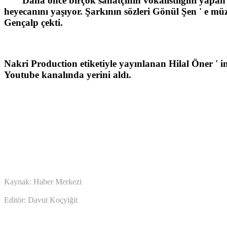
Daha önce birçok sanatçının vokalistliğini yapan
heyecanını yaşıyor. Şarkının sözleri Gönül Şen ' e mü
Gençalp çekti.
Nakri Production etiketiyle yayınlanan Hilal Öner ' i
Youtube kanalında yerini aldı.
Kaynak: Haber Merkezi
Editör: Davut Koçyiğit