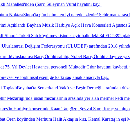
lı Mahallesi'nden (Sarı) Süleyman Vural hayatını kay..
Sinop'ta gün batımı en iyi nerede izlenir? Şehir manzarası 
Bayhan Müzik Harbiye Açık Hava Konserleri Ağustos 20
Sinop Türkeli Satı köyü mevkisinde seyir halindeki 34 FC 5395 plak
Uluslararası Değişim Federasyonu (ULUDEF) tarafından 2018 yılında 
Uluslararası Barış Ödülü sahibi, Nobel Barış Ödülü adayı ve yaza
t 75. Yıl Devlet Hastanesi personeli Muktedir Cıbır hayatını kaybetti.
bireysel ve toplumsal esenliğe katkı sağlamak amacıyla baş..
Boyabat'ta Semerkand Vakfı ve Beşir Derneği tarafından düze
hir Mezarlığı’nda insan mezarlarının arasında yer alan mermer kedi me
pres'in Harbiye konserinde Kaan Tangöze, Şevval Sam, Kıraç ve birço
at Ören köyünden Merhum Halit Aktaş'ın kızı, Kemal Karataş'ın eşi Mü