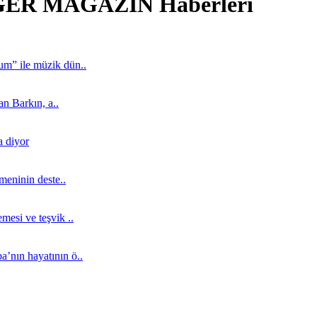
ER MAGAZİN Haberleri
um” ile müzik dün..
an Barkın, a..
a diyor
tmeninin deste..
mesi ve teşvik ..
a’nın hayatının ö..