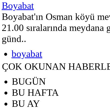
Boyabat
Boyabat'ın Osman köyü mev
21.00 sıralarında meydana g
günd..
boyabat
ÇOK OKUNAN HABERL
BUGÜN
BU HAFTA
BU AY