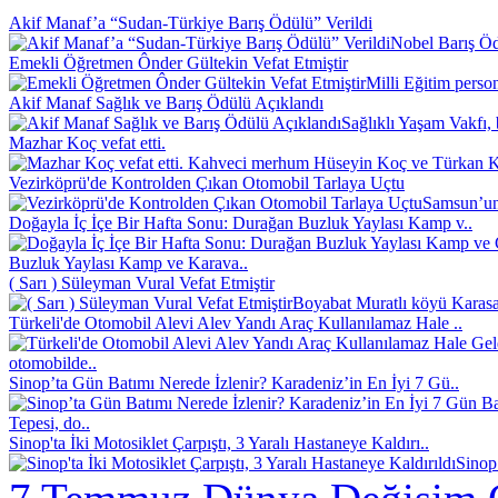
Akif Manaf’a “Sudan-Türkiye Barış Ödülü” Verildi
Nobel Barış Ödü
Emekli Öğretmen Ônder Gültekin Vefat Etmiştir
Milli Eğitim perso
Akif Manaf Sağlık ve Barış Ödülü Açıklandı
Sağlıklı Yaşam Vakfı, 
Mazhar Koç vefat etti.
Kahveci merhum Hüseyin Koç ve Türkan Koç
Vezirköprü'de Kontrolden Çıkan Otomobil Tarlaya Uçtu
Samsun’un 
Doğayla İç İçe Bir Hafta Sonu: Durağan Buzluk Yaylası Kamp v..
Buzluk Yaylası Kamp ve Karava..
( Sarı ) Süleyman Vural Vefat Etmiştir
Boyabat Muratlı köyü Karasak
Türkeli'de Otomobil Alevi Alev Yandı Araç Kullanılamaz Hale ..
otomobilde..
Sinop’ta Gün Batımı Nerede İzlenir? Karadeniz’in En İyi 7 Gü..
Tepesi, do..
Sinop'ta İki Motosiklet Çarpıştı, 3 Yaralı Hastaneye Kaldırı..
Sinop