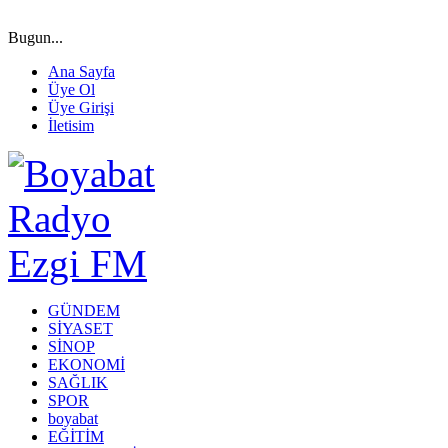
Bugun...
Ana Sayfa
Üye Ol
Üye Girişi
İletisim
GÜNDEM
SİYASET
SİNOP
EKONOMİ
SAĞLIK
SPOR
boyabat
EĞİTİM