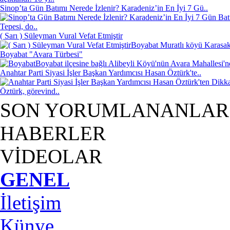
Sinop’ta Gün Batımı Nerede İzlenir? Karadeniz’in En İyi 7 Gü..
Tepesi, do..
( Sarı ) Süleyman Vural Vefat Etmiştir
Boyabat Muratlı köyü Karasakl
Boyabat "Avara Türbesi"
Boyabat ilçesine bağlı Alibeyli Köyü'nün Avara Mahallesi'
Anahtar Parti Siyasi İşler Başkan Yardımcısı Hasan Öztürk'te..
Öztürk, görevind..
SON YORUMLANANLAR
HABERLER
VİDEOLAR
GENEL
İletişim
Künye