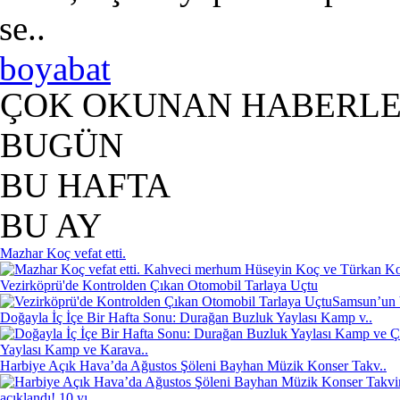
se..
boyabat
ÇOK OKUNAN HABERL
BUGÜN
BU HAFTA
BU AY
Mazhar Koç vefat etti.
Kahveci merhum Hüseyin Koç ve Türkan Koç'
Vezirköprü'de Kontrolden Çıkan Otomobil Tarlaya Uçtu
Samsun’un V
Doğayla İç İçe Bir Hafta Sonu: Durağan Buzluk Yaylası Kamp v..
Yaylası Kamp ve Karava..
Harbiye Açık Hava’da Ağustos Şöleni Bayhan Müzik Konser Takv..
açıklandı! 10 yı..