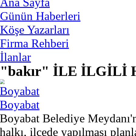
Ana Sayfa
Günün Haberleri
Köşe Yazarları
Firma Rehberi
İlanlar
"bakır" İLE İLGİL
Boyabat
Boyabat Belediye Meydanı'n
halkı, ilçede yapılması plan