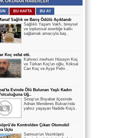
K OKUNAN HABERLER
ÜN
BU HAFTA
BU AY
Manaf Sağlık ve Barış Ödülü Açıklandı
Sağlıklı Yaşam Vakfı, bireysel
ve toplumsal esenliğe katkı
sağlamak amacıyla baş..
r Koç vefat etti.
Kahveci merhum Hüseyin Koç
ve Türkan Koç'un oğlu, Köksal
Can Koç ve Ayşe Pelin ..
at'ta Evinde Ölü Bulunan Yaşlı Kadın
olculuğuna Uğ..
Sinop’un Boyabat ilçesinde
Adnan Menderes Bulvarı'nda
yalnız yaşayan Nadide Küçü..
köprü'de Kontrolden Çıkan Otomobil
ya Uçtu
Samsun’un Vezirköprü