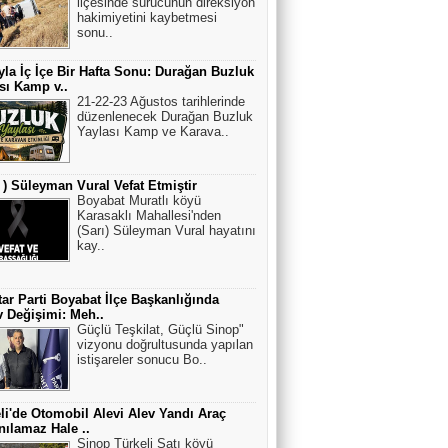
ilçesinde sürücünün direksiyon
hakimiyetini kaybetmesi
sonu..
la İç İçe Bir Hafta Sonu: Durağan Buzluk
sı Kamp v..
21-22-23 Ağustos tarihlerinde
düzenlenecek Durağan Buzluk
Yaylası Kamp ve Karava..
ı ) Süleyman Vural Vefat Etmiştir
Boyabat Muratlı köyü
Karasaklı Mahallesi'nden
(Sarı) Süleyman Vural hayatını
kay..
ar Parti Boyabat İlçe Başkanlığında
 Değişimi: Meh..
Güçlü Teşkilat, Güçlü Sinop"
vizyonu doğrultusunda yapılan
istişareler sonucu Bo..
li'de Otomobil Alevi Alev Yandı Araç
nılamaz Hale ..
Sinop Türkeli Satı köyü