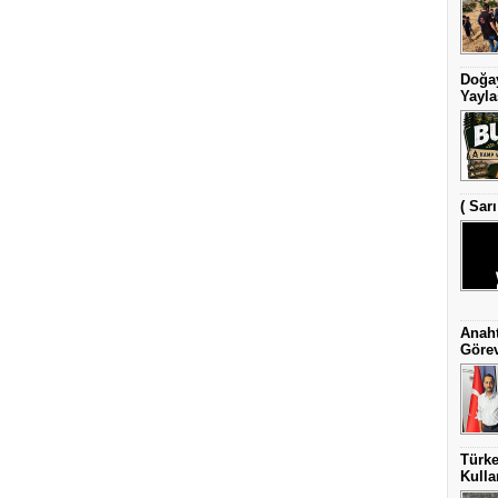
Doğay
Yayla
( Sar
Anaht
Görev
Türke
Kulla