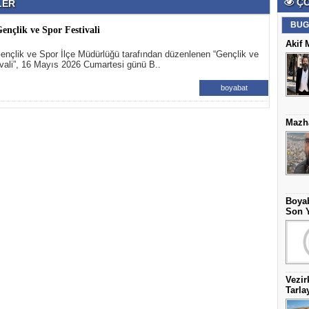
ÇO
RLER
BUG
ençlik ve Spor Festivali
Akif 
nçlik ve Spor İlçe Müdürlüğü tarafından düzenlenen “Gençlik ve
vali”, 16 Mayıs 2026 Cumartesi günü B..
boyabat
Mazha
Boyab
Son Y
Vezir
Tarla