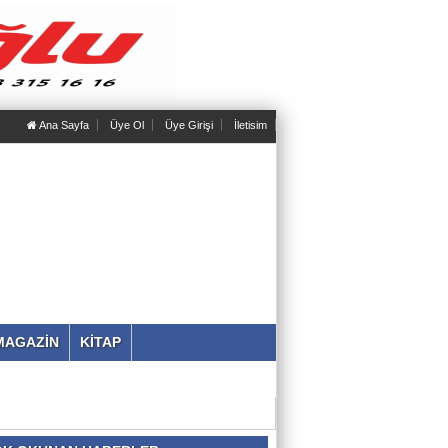
Ana Sayfa
Üye Ol
Üye Girişi
İletisim
MAGAZİN
KİTAP