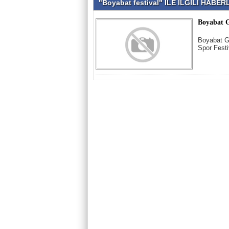
"Boyabat festival" İLE İLGİLİ HABE
Boyabat G
Boyabat Ge
Spor Festi