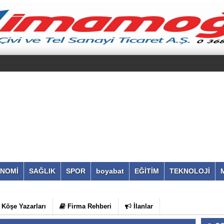
NOMİ
SAĞLIK
SPOR
boyabat
EĞİTİM
TEKNOLOJİ
Köşe Yazarları
Firma Rehberi
İlanlar