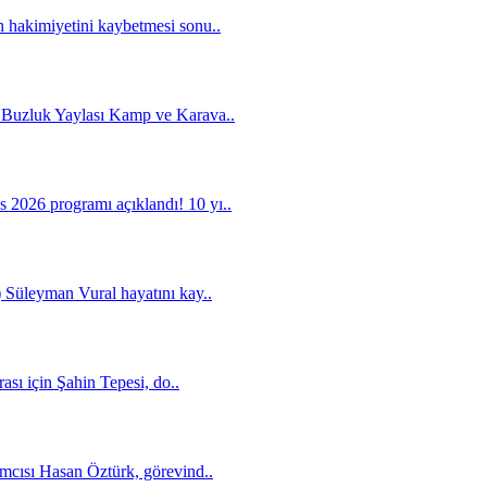
 hakimiyetini kaybetmesi sonu..
 Buzluk Yaylası Kamp ve Karava..
2026 programı açıklandı! 10 yı..
 Süleyman Vural hayatını kay..
ası için Şahin Tepesi, do..
mcısı Hasan Öztürk, görevind..