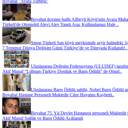
Boyabat "Avara Türbesi"
Boyabat ilçesine bağlı Alibeyli Köyü'nün Avara Maha
Türkeli'de Otomobil Alevi Alev Yandı Araç Kullanılamaz Hale ..
Sinop Türkeli Satı köyü mevkisinde seyir halindeki 3
7 Temmuz Dünya Değişim Günü Türkiye’de ve Dünyada Kutlandı!..
Uluslararası Değişim Federasyonu (ULUDEF) tarafında
Akif Manaf “Lübnan-Türkiye Dostluk ve Barış Ödülü” ile Onurl..
Uluslararası Barış Ödülü sahibi, Nobel Barış Ödülü ad
Boyabat Hastane Personeli Muktedir Cıbır Hayatını Kaybetti..
Boyabat 75. Yıl Devlet Hastanesi personeli Muktedir C
Akif Manaf Sağlık ve Barış Ödülü Açıklandı