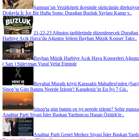
Samsun’un Vezirköprü ilçesinde sürücünün direksiyon
Doğayla İç İçe Bir Hafta Sonu: Durağan Buzluk Yaylası Kamp v..
21-22-23 Ağustos tarihlerinde düzenlenecek Durağan
Harbiye Açık Hava’da Ağustos Şöleni Bayhan Müzik Konser Takv..
Bayhan Müzik Harbiye Açık Hava Konserleri Ağustos 
( Sarı ) Süleyman Vural Vefat Etmiştir
Boyabat Muratlı köyü Karasaklı Mahallesi'nden (Sarı)
Sinop’ta Gün Batımı Nerede İzlenir? Karadeniz’in En İyi 7 Gü..
Sinop'ta gün batımı en iyi nerede izlenir? Şehir manzar
Anahtar Parti Siyasi İşler Başkan Yardımcısı Hasan Öztürk'te..
Anahtar Parti Genel Merkez Siyasi İşler Başkan Yardı