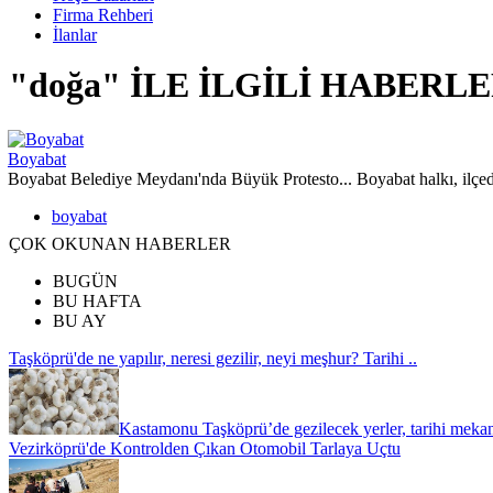
Firma Rehberi
İlanlar
"doğa" İLE İLGİLİ HABERL
Boyabat
Boyabat Belediye Meydanı'nda Büyük Protesto... Boyabat halkı, ilçede
boyabat
ÇOK OKUNAN HABERLER
BUGÜN
BU HAFTA
BU AY
Taşköprü'de ne yapılır, neresi gezilir, neyi meşhur? Tarihi ..
Kastamonu Taşköprü’de gezilecek yerler, tarihi meka
Vezirköprü'de Kontrolden Çıkan Otomobil Tarlaya Uçtu