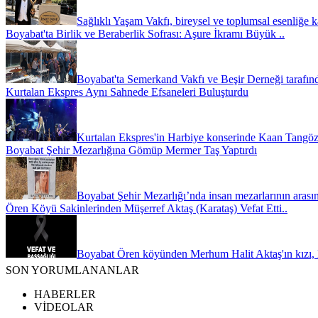
Sağlıklı Yaşam Vakfı, bireysel ve toplumsal esenliğe 
Boyabat'ta Birlik ve Beraberlik Sofrası: Aşure İkramı Büyük ..
Boyabat'ta Semerkand Vakfı ve Beşir Derneği tarafınd
Kurtalan Ekspres Aynı Sahnede Efsaneleri Buluşturdu
Kurtalan Ekspres'in Harbiye konserinde Kaan Tangöze
Boyabat Şehir Mezarlığına Gömüp Mermer Taş Yaptırdı
Boyabat Şehir Mezarlığı’nda insan mezarlarının arası
Ören Köyü Sakinlerinden Müşerref Aktaş (Karataş) Vefat Etti..
Boyabat Ören köyünden Merhum Halit Aktaş'ın kızı, K
SON YORUMLANANLAR
HABERLER
VİDEOLAR