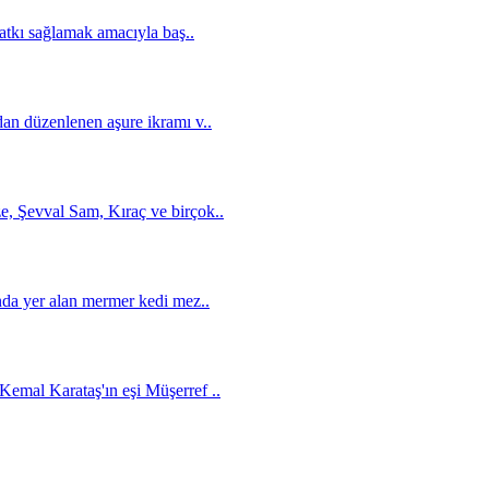
katkı sağlamak amacıyla baş..
an düzenlenen aşure ikramı v..
, Şevval Sam, Kıraç ve birçok..
nda yer alan mermer kedi mez..
emal Karataş'ın eşi Müşerref ..