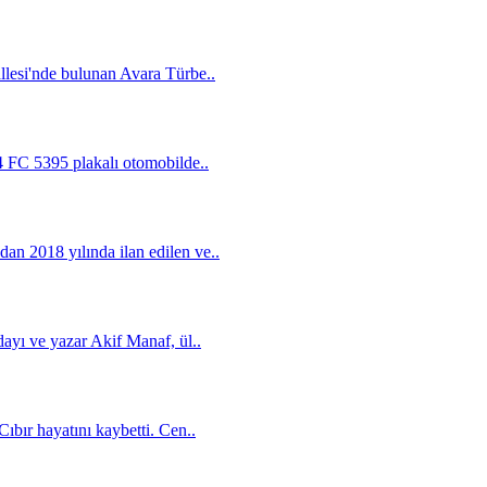
llesi'nde bulunan Avara Türbe..
4 FC 5395 plakalı otomobilde..
n 2018 yılında ilan edilen ve..
ayı ve yazar Akif Manaf, ül..
ıbır hayatını kaybetti. Cen..