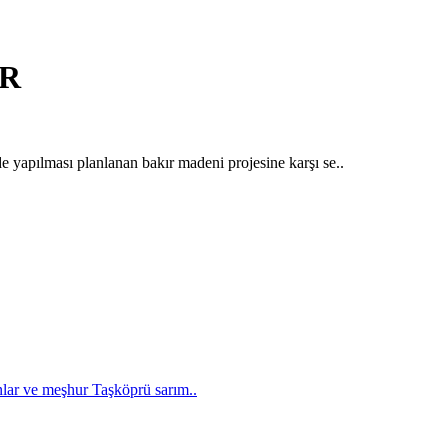
ER
 yapılması planlanan bakır madeni projesine karşı se..
nlar ve meşhur Taşköprü sarım..