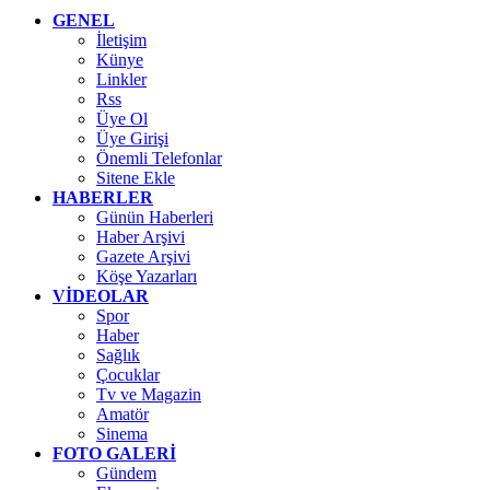
GENEL
İletişim
Künye
Linkler
Rss
Üye Ol
Üye Girişi
Önemli Telefonlar
Sitene Ekle
HABERLER
Günün Haberleri
Haber Arşivi
Gazete Arşivi
Köşe Yazarları
VİDEOLAR
Spor
Haber
Sağlık
Çocuklar
Tv ve Magazin
Amatör
Sinema
FOTO GALERİ
Gündem