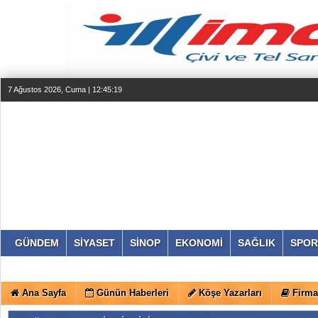
7 Ağustos 2026, Cuma | 12:45:20
GÜNDEM
SİYASET
SİNOP
EKONOMİ
SAĞLIK
SPOR
Ana Sayfa
Günün Haberleri
Köşe Yazarları
Firma