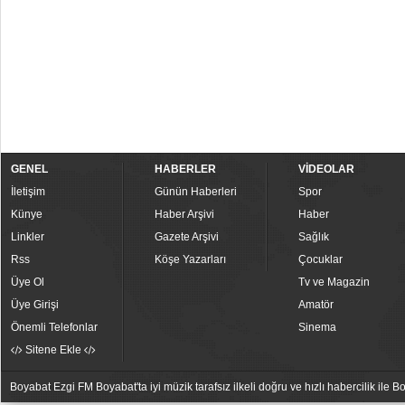
GENEL
HABERLER
VİDEOLAR
İletişim
Günün Haberleri
Spor
Künye
Haber Arşivi
Haber
Linkler
Gazete Arşivi
Sağlık
Rss
Köşe Yazarları
Çocuklar
Üye Ol
Tv ve Magazin
Üye Girişi
Amatör
Önemli Telefonlar
Sinema
Sitene Ekle
Boyabat Ezgi FM Boyabat'ta iyi müzik tarafsız ilkeli doğru ve hızlı habercilik ile