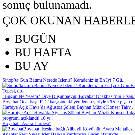
sonuç bulunamadı.
ÇOK OKUNAN HABERL
BUGÜN
BU HAFTA
BU AY
Sinop’ta Gün Batımı Nerede İzlenir? Karadeniz’in En İyi 7 Gü..
Tepesi, do..
"Bugün Ne Yesem? Diye Düşünmeyin; Boyabat Ocakbaşı’nın Efsan.
Boyabat Ocakbaşı, PTT karşısındaki yenilenen yeriyle közde pişen efs
Harbiye Açık Hava’da Ağustos Şöleni Bayhan Müzik Konser Takv..
programı açıklandı! 10 yı..
Boyabat "Avara Türbesi"
Boyabat ilçesine bağlı Alibeyli Köyü'nün Avara Mahallesi
Anahtar Parti Siyasi İşler Başkan Yardımcısı Hasan Öztürk'te..