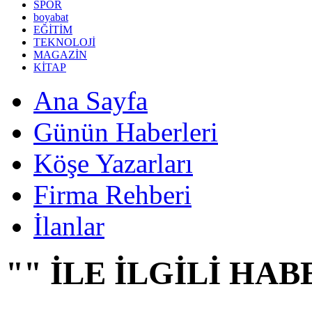
SPOR
boyabat
EĞİTİM
TEKNOLOJİ
MAGAZİN
KİTAP
Ana Sayfa
Günün Haberleri
Köşe Yazarları
Firma Rehberi
İlanlar
"" İLE İLGİLİ HA