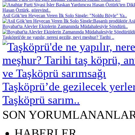
Hasan Öztürk, görevind..
Asil Gök’ten Heyecan Veren İlk Solo Single: "Noldu Böyle" Ya..
Başarılı prodüktör As
Boyabat'ta Alevler Ekiplerin Zamanında Müdahalesiyle Söndürü..
Taşköprü'de ne yapılır, neresi gezilir, neyi meşhur? Tarihi ..
Taşköprü’de gezilecek yerle
Taşköprü sarım..
SON YORUMLANANLA
HABERLER