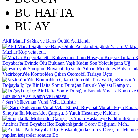
BU HAFTA
BU AY
Akif Manaf Sağlık ve Barış Ödülü Açıklandı
Sağlıklı Yaşam Vakfı, 
Mazhar Koç vefat etti.
Kahveci merhum Hüseyin Koç ve Türkan Koç
Boyabat'ta Evinde Ölü Bulunan Yaşlı Kadın Son Yolculuğuna Uğ..
Sinop’un Boyabat ilçesinde Adnan Menderes Bulvarı'nd
Vezirköprü'de Kontrolden Çıkan Otomobil Tarlaya Uçtu
Samsun’un 
Doğayla İç İçe Bir Hafta Sonu: Durağan Buzluk Yaylası Kamp v..
Buzluk Yaylası Kamp ve Karava..
( Sarı ) Süleyman Vural Vefat Etmiştir
Boyabat Muratlı köyü Karasak
Sinop'ta İki Motosiklet Çarpıştı, 3 Yaralı Hastaneye Kaldırı..
Sinop
Anahtar Parti Boyabat İlçe Başkanlığında Görev Değişimi: Meh..
yapılan istişareler sonucu Bo..