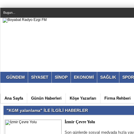
Bugun...
GÜNDEM
SİYASET
SİNOP
EKONOMİ
SAĞLIK
SPOR
Ana Sayfa
Günün Haberleri
Köşe Yazarları
Firma Rehberi
"KGM yalanlama" İLE İLGİLİ HABERLER
İzmir Çevre Yolu
Son günlerde sosyal medyada hızla yayıl