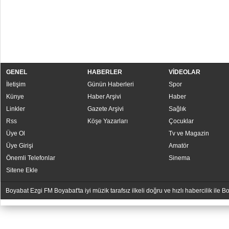
GENEL
HABERLER
VİDEOLAR
İletişim
Günün Haberleri
Spor
Künye
Haber Arşivi
Haber
Linkler
Gazete Arşivi
Sağlık
Rss
Köşe Yazarları
Çocuklar
Üye Ol
Tv ve Magazin
Üye Girişi
Amatör
Önemli Telefonlar
Sinema
Sitene Ekle
Boyabat Ezgi FM Boyabat'ta iyi müzik tarafsız ilkeli doğru ve hızlı habercilik ile
YUKARI