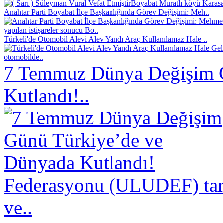
Boyabat Muratlı köyü Karasak
Anahtar Parti Boyabat İlçe Başkanlığında Görev Değişimi: Meh..
yapılan istişareler sonucu Bo..
Türkeli'de Otomobil Alevi Alev Yandı Araç Kullanılamaz Hale ..
otomobilde..
7 Temmuz Dünya Değişim 
Kutlandı!..
Federasyonu (ULUDEF) taraf
ve..