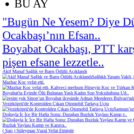
BU AY
"Bugün Ne Yesem? Diye D
Ocakbaşı’nın Efsan..
Boyabat Ocakbaşı, PTT karş
pişen efsane lezzetle..
Akif Manaf Sağlık ve Barış Ödülü Açıklandı
Sağlıklı Yaşam Vakfı, 
Mazhar Koç vefat etti.
Kahveci merhum Hüseyin Koç ve Türkan Koç
Boyabat'ta Evinde Ölü Bulunan Yaşlı Kadın Son Yolculuğuna Uğ..
Sinop’un Boyabat ilçesinde Adnan Menderes Bulvarı'nd
Vezirköprü'de Kontrolden Çıkan Otomobil Tarlaya Uçtu
Samsun’un 
Doğayla İç İçe Bir Hafta Sonu: Durağan Buzluk Yaylası Kamp v..
Buzluk Yaylası Kamp ve Karava..
( Sarı ) Süleyman Vural Vefat Etmiştir