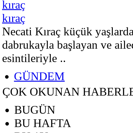
kıraç
Necati Kıraç küçük yaşlard
dabrukayla başlayan ve aile
esintileriyle ..
GÜNDEM
ÇOK OKUNAN HABERL
BUGÜN
BU HAFTA