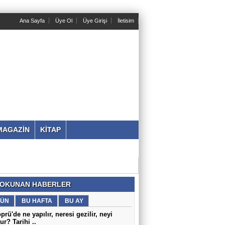
Ana Sayfa
Üye Ol
Üye Girişi
İletisim
MAGAZİN
KİTAP
 OKUNAN HABERLER
ÜN
BU HAFTA
BU AY
prü'de ne yapılır, neresi gezilir, neyi
r? Tarihi ..