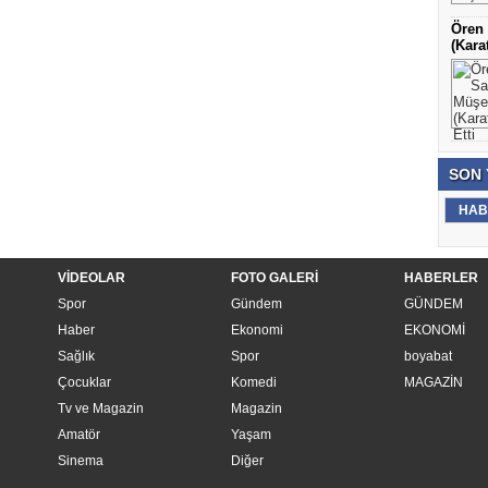
Ören 
(Karat
SON
HAB
VİDEOLAR
FOTO GALERİ
HABERLER
Spor
Gündem
GÜNDEM
Haber
Ekonomi
EKONOMİ
Sağlık
Spor
boyabat
Çocuklar
Komedi
MAGAZİN
Tv ve Magazin
Magazin
Amatör
Yaşam
Sinema
Diğer