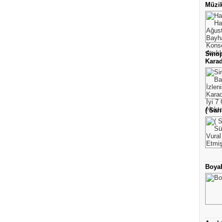
Müzik
Sinop
Karad
( Sar
Boyab