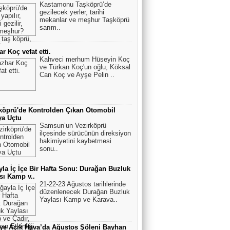
Kastamonu Taşköprü’de
gezilecek yerler, tarihi
mekanlar ve meşhur Taşköprü
sarım..
r Koç vefat etti.
Kahveci merhum Hüseyin Koç
ve Türkan Koç'un oğlu, Köksal
Can Koç ve Ayşe Pelin ..
köprü'de Kontrolden Çıkan Otomobil
ya Uçtu
Samsun’un Vezirköprü
ilçesinde sürücünün direksiyon
hakimiyetini kaybetmesi
sonu..
la İç İçe Bir Hafta Sonu: Durağan Buzluk
sı Kamp v..
21-22-23 Ağustos tarihlerinde
düzenlenecek Durağan Buzluk
Yaylası Kamp ve Karava..
ye Açık Hava’da Ağustos Şöleni Bayhan