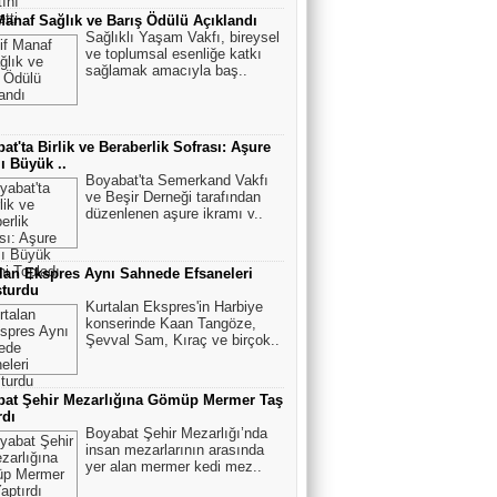
Manaf Sağlık ve Barış Ödülü Açıklandı
Sağlıklı Yaşam Vakfı, bireysel
ve toplumsal esenliğe katkı
sağlamak amacıyla baş..
at'ta Birlik ve Beraberlik Sofrası: Aşure
ı Büyük ..
Boyabat'ta Semerkand Vakfı
ve Beşir Derneği tarafından
düzenlenen aşure ikramı v..
lan Ekspres Aynı Sahnede Efsaneleri
şturdu
Kurtalan Ekspres'in Harbiye
konserinde Kaan Tangöze,
Şevval Sam, Kıraç ve birçok..
bat Şehir Mezarlığına Gömüp Mermer Taş
rdı
Boyabat Şehir Mezarlığı’nda
insan mezarlarının arasında
yer alan mermer kedi mez..