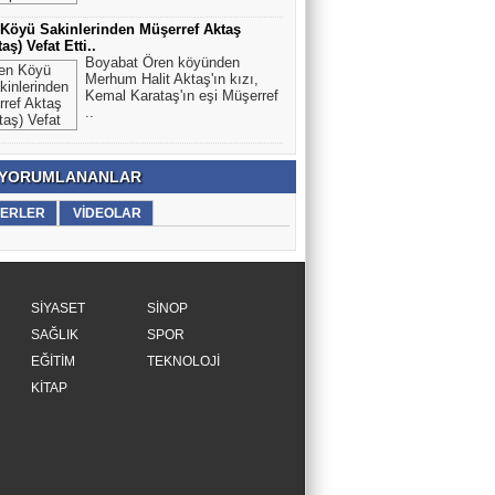
Köyü Sakinlerinden Müşerref Aktaş
aş) Vefat Etti..
Boyabat Ören köyünden
Merhum Halit Aktaş'ın kızı,
Kemal Karataş'ın eşi Müşerref
..
 YORUMLANANLAR
ERLER
VİDEOLAR
SİYASET
SİNOP
SAĞLIK
SPOR
EĞİTİM
TEKNOLOJİ
KİTAP