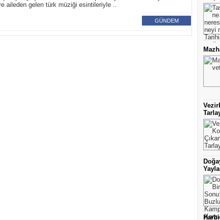
 aileden gelen türk müziği esintileriyle ..
GÜNDEM
Mazha
Vezir
Tarla
Doğay
Yayla
Harbi