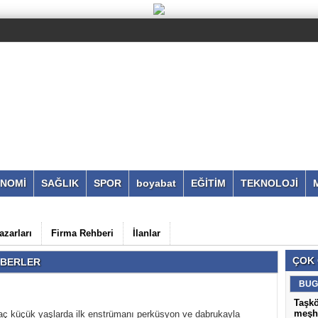
NOMİ
SAĞLIK
SPOR
boyabat
EĞİTİM
TEKNOLOJİ
azarları
Firma Rehberi
İlanlar
ÇOK
HABERLER
BUG
Taşkö
meşhu
aç küçük yaşlarda ilk enstrümanı perküsyon ve dabrukayla