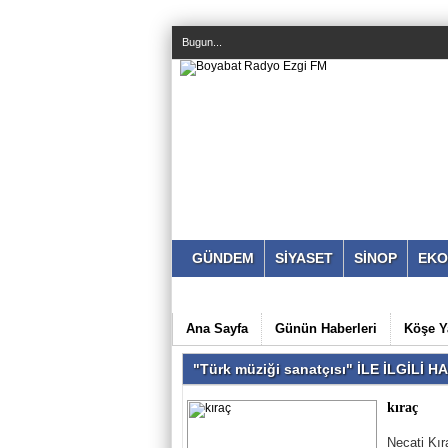
Bugun...
GÜNDEM
SİYASET
SİNOP
EKO
Ana Sayfa
Günün Haberleri
Köşe Y
"Türk müziği sanatçısı" İLE İLGİLİ 
kıraç
Necati Kır