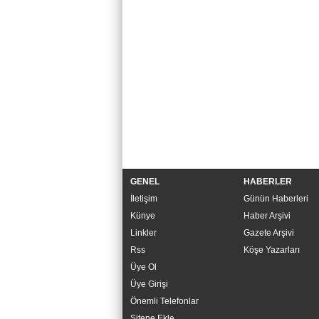
GENEL
HABERLER
İletişim
Günün Haberleri
Künye
Haber Arşivi
Linkler
Gazete Arşivi
Rss
Köşe Yazarları
Üye Ol
Üye Girişi
Önemli Telefonlar
Sitene Ekle