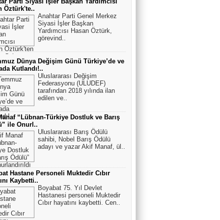
ar Parti Siyasi İşler Başkan Yardımcısı
 Öztürk'te..
Anahtar Parti Genel Merkez
Siyasi İşler Başkan
Yardımcısı Hasan Öztürk,
görevind..
mmuz Dünya Değişim Günü Türkiye’de ve
da Kutlandı!..
Uluslararası Değişim
Federasyonu (ULUDEF)
tarafından 2018 yılında ilan
edilen ve..
Manaf “Lübnan-Türkiye Dostluk ve Barış
” ile Onurl..
Uluslararası Barış Ödülü
sahibi, Nobel Barış Ödülü
adayı ve yazar Akif Manaf, ül..
at Hastane Personeli Muktedir Cıbır
ını Kaybetti..
Boyabat 75. Yıl Devlet
Hastanesi personeli Muktedir
Cıbır hayatını kaybetti. Cen..