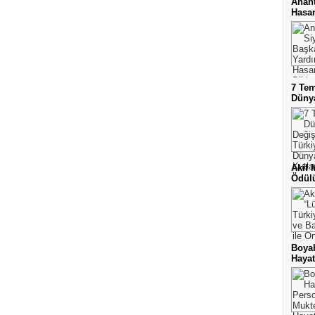
Anaht
Hasan
7 Te
Dünya
Akif 
Ödülü
Boyab
Hayat