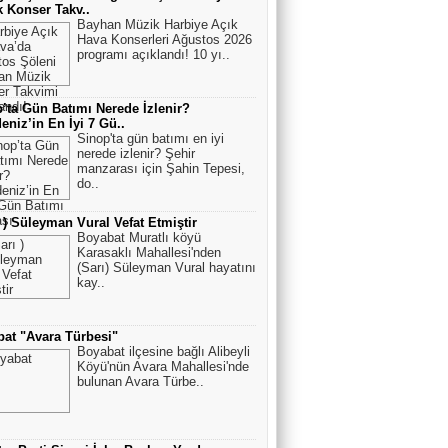
 Konser Takv..
Bayhan Müzik Harbiye Açık
Hava Konserleri Ağustos 2026
programı açıklandı! 10 yı..
’ta Gün Batımı Nerede İzlenir?
eniz’in En İyi 7 Gü..
Sinop'ta gün batımı en iyi
nerede izlenir? Şehir
manzarası için Şahin Tepesi,
do..
ı ) Süleyman Vural Vefat Etmiştir
Boyabat Muratlı köyü
Karasaklı Mahallesi'nden
(Sarı) Süleyman Vural hayatını
kay..
at "Avara Türbesi"
Boyabat ilçesine bağlı Alibeyli
Köyü'nün Avara Mahallesi'nde
bulunan Avara Türbe..