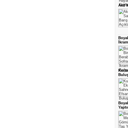
Akif 
Boyab
İkram
Kurta
Bulu
Boya
Yaptı