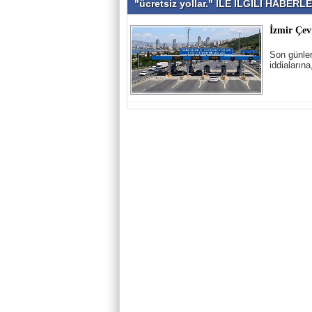
"ücretsiz yollar." İLE İLGİLİ HABERL
İzmir Çev
Son günler
iddiaların