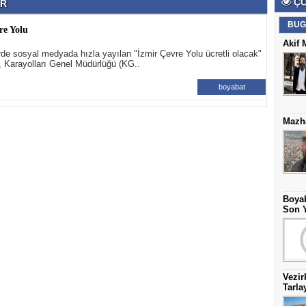
ÇO
ER
BUG
re Yolu
Akif 
de sosyal medyada hızla yayılan "İzmir Çevre Yolu ücretli olacak"
a, Karayolları Genel Müdürlüğü (KG..
boyabat
Mazha
Boyab
Son Y
Vezir
Tarla