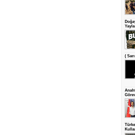
Doğay
Yayla
( Sar
Anaht
Görev
Türke
Kulla