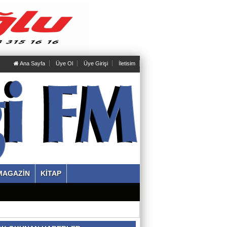
Ana Sayfa
Üye Ol
Üye Girişi
İletisim
MAGAZİN
KİTAP