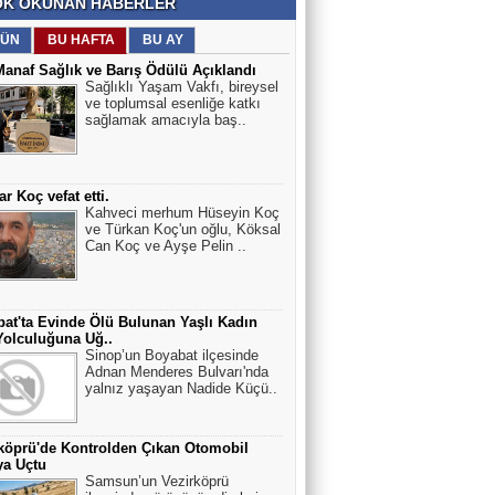
K OKUNAN HABERLER
ÜN
BU HAFTA
BU AY
Manaf Sağlık ve Barış Ödülü Açıklandı
Sağlıklı Yaşam Vakfı, bireysel
ve toplumsal esenliğe katkı
sağlamak amacıyla baş..
r Koç vefat etti.
Kahveci merhum Hüseyin Koç
ve Türkan Koç'un oğlu, Köksal
Can Koç ve Ayşe Pelin ..
at'ta Evinde Ölü Bulunan Yaşlı Kadın
olculuğuna Uğ..
Sinop’un Boyabat ilçesinde
Adnan Menderes Bulvarı'nda
yalnız yaşayan Nadide Küçü..
köprü'de Kontrolden Çıkan Otomobil
ya Uçtu
Samsun’un Vezirköprü