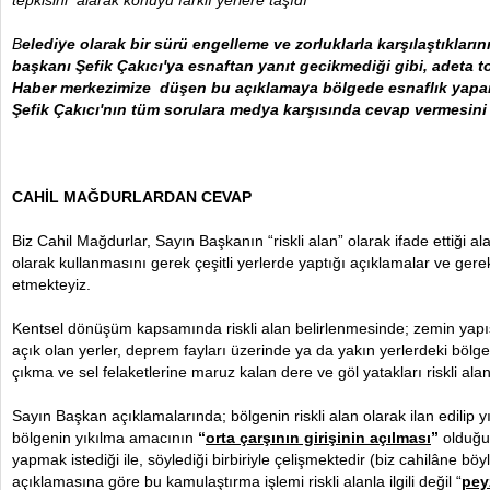
tepkisini alarak konuyu farklı yerlere taşıdı
B
elediye olarak bir sürü engelleme ve zorluklarla karşılaştıkları
başkanı Şefik Çakıcı'ya esnaftan yanıt gecikmediği gibi, adeta to
Haber merkezimize düşen bu açıklamaya bölgede esnaflık yapa
Şefik Çakıcı'nın tüm sorulara medya karşısında cevap vermesini 
CAHİL MAĞDURLARDAN CEVAP
Biz Cahil Mağdurlar, Sayın Başkanın “riskli alan” olarak ifade ettiği al
olarak kullanmasını gerek çeşitli yerlerde yaptığı açıklamalar ve gerek
etmekteyiz.
Kentsel dönüşüm kapsamında riskli alan belirlenmesinde; zemin yapı
açık olan yerler, deprem fayları üzerinde ya da yakın yerlerdeki bölg
çıkma ve sel felaketlerine maruz kalan dere ve göl yatakları riskli alan
Sayın Başkan açıklamalarında; bölgenin riskli alan olarak ilan edilip y
bölgenin yıkılma amacının
“
orta çarşının girişinin açılması
”
olduğun
yapmak istediği ile, söylediği birbiriyle çelişmektedir (biz cahilâne böy
açıklamasına göre bu kamulaştırma işlemi riskli alanla ilgili değil “
pey