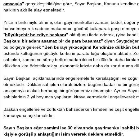
amacıyla
”
gerçekleştirildiğine göre, Sayın Başkan, Kanunu kendine 
halkının aklı ile alay etmektedir.
Yılların birikimiyle alınmış olan gayrimenkulleri zaman, bedel, değer
bahsetmeyerek sadece makamının gücünü kullanarak gasp etmeye ça
“
büyükşehir belediye başkanı
”
olduğunu ifade ederek, (yine kendi 
Başkanı bir adam asamaz bir de para basamaz
”
diyen Saygıdeğer 
bu bölgeye gelerek
“
Ben burayı yıkacağım! Kendinize dükkân bu
üstünde koltuğunun gücüyle korku imparatorluğu oluşturmaktadır. Zo
sahipleri, zaman ve süreç belli olmadan ikinci bir dükkân daha kiralam
dükkâna kira ödettirilerek şu ekonomik krizde daha da zor duruma dü
Sayın Başkan, açıklamalarında engellemelerle karşılaştığını ve çoğu y
etmektedir. Dükkân sahipleri olarak bizlere bugüne kadar ne bir görüş
anlaşmayla alakalı herhangi bir görüşmemiz olmamıştır. Ayrıca Sayın
sahiplerinin 2 yıl boyunca yapılarını kiraya vermelerini engelleyerek 
Başkan engelleme ve zorluktan bahsederken kimden ne çeşit engell
kamuoyuna açıklamalıdır.
Sayın Başkan eğer samimi ise 30 civarında gayrimenkul sahibi b
kişiyle görüşüp anlaştığını isim vererek deklere etmelidir.