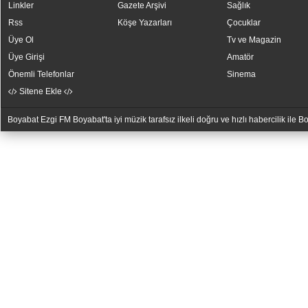
Linkler
Gazete Arşivi
Sağlık
Rss
Köşe Yazarları
Çocuklar
Üye Ol
Tv ve Magazin
Üye Girişi
Amatör
Önemli Telefonlar
Sinema
Sitene Ekle
Boyabat Ezgi FM Boyabat'ta iyi müzik tarafsız ilkeli doğru ve hızlı habercilik ile