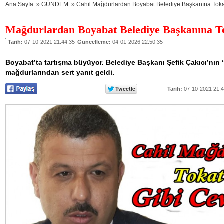
Ana Sayfa
»
GÜNDEM
»
Cahil Mağdurlardan Boyabat Belediye Başkanına Toka
Mağdurlardan Boyabat Belediye Başkanına T
Tarih:
07-10-2021 21:44:35
Güncelleme:
04-01-2026 22:50:35
Boyabat’ta tartışma büyüyor. Belediye Başkanı Şefik Çakıcı’nın “c
mağdurlarından sert yanıt geldi.
Tarih:
07-10-2021 21: