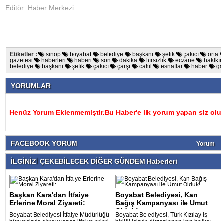
Editör: Haber Merkezi
Etiketler :
sinop
boyabat
belediye
başkanı
şefik
çakıcı
orta
gazetesi
haberleri
haberi
son
dakika
hırsızlık
eczane
haklk
belediye
başkanı
şefik
çakıcı
çarşı
cahil
esnaflar
haber
ga
YORUMLAR
Henüz Yorum Eklenmemiştir.Bu Haber'e ilk yorum yapan siz olu
FACEBOOK YORUM
Yorum
İLGİNİZİ ÇEKEBİLECEK DİĞER GÜNDEM Haberleri
Başkan Kara'dan İtfaiye
Boyabat Belediyesi, Kan
Erlerine Moral Ziyareti:
Bağış Kampanyası ile Umut
Olduk!
Boyabat Belediyesi İtfaiye Müdürlüğü
Boyabat Belediyesi, Türk Kızılay iş