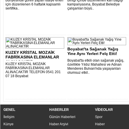
bünyesinde görev yapan itfaiye erleri
birliği içinde düzenlenen kan bağışı
için düzenlenen 6 haftalık kapsamlı
kampanyasına, Boyabat Belediye
sertifika..
çalışanları büyü..
Boyabat'ta Sağanak Yağış
KUZEY KRİSTAL MOZAİK
Yine Aynı Yerleri Felç Etti!
FABRİKASINA ELEMANLAR
Boyabat'ta etkili olan sağanak yağış,
ALINACAKTIR
KUZEY KRİSTAL MOZAİK
özellikle Yıldız Mahallesi ve Adnan
FABRİKASINA ELEMANLAR
Menderes Bulvarı'nda yaşayanları
ALINACAKTIR TELEFON 0541 201
olumsuz etkil..
07 18 Boyabat
GENEL
HABERLER
VİDEOLAR
İletişim
Günün Haberleri
Spor
Künye
Haber Arşivi
Haber