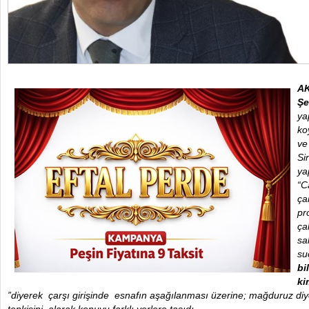
AK
Şe
ya
ko
ve
Si
ya
“C
ça
pr
ça
sa
su
bi
ki
”diyerek çarşı girişinde esnafın aşağılanması üzerine; mağduruz diye