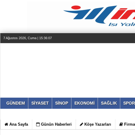
7 Ağustos 2026, Cuma | 15:36:07
GÜNDEM
SİYASET
SİNOP
EKONOMİ
SAĞLIK
SPOR
Ana Sayfa
Günün Haberleri
Köşe Yazarları
Firma