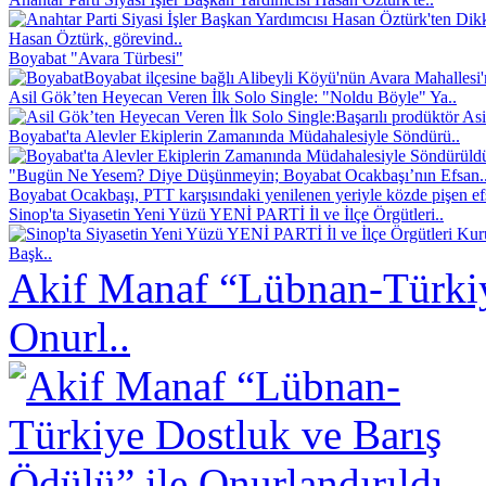
Hasan Öztürk, görevind..
Boyabat "Avara Türbesi"
Boyabat ilçesine bağlı Alibeyli Köyü'nün Avara Mahallesi
Asil Gök’ten Heyecan Veren İlk Solo Single: "Noldu Böyle" Ya..
Başarılı prodüktör As
Boyabat'ta Alevler Ekiplerin Zamanında Müdahalesiyle Söndürü..
"Bugün Ne Yesem? Diye Düşünmeyin; Boyabat Ocakbaşı’nın Efsan.
Boyabat Ocakbaşı, PTT karşısındaki yenilenen yeriyle közde pişen efs
Sinop'ta Siyasetin Yeni Yüzü YENİ PARTİ İl ve İlçe Örgütleri..
Başk..
Akif Manaf “Lübnan-Türkiy
Onurl..