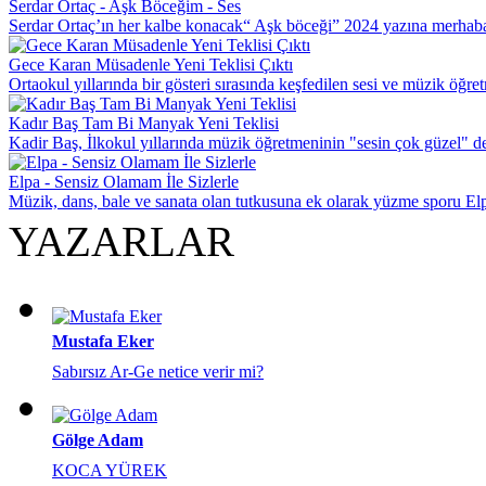
Serdar Ortaç - Aşk Böceğim - Ses
Serdar Ortaç’ın her kalbe konacak“ Aşk böceği” 2024 yazına merhab
Gece Karan Müsadenle Yeni Teklisi Çıktı
Ortaokul yıllarında bir gösteri sırasında keşfedilen sesi ve müzik öğre
Kadır Baş Tam Bi Manyak Yeni Teklisi
Kadir Baş, İlkokul yıllarında müzik öğretmeninin "sesin çok güzel" de
Elpa - Sensiz Olamam İle Sizlerle
Müzik, dans, bale ve sanata olan tutkusuna ek olarak yüzme sporu Elp
YAZARLAR
Mustafa Eker
Sabırsız Ar-Ge netice verir mi?
Gölge Adam
KOCA YÜREK