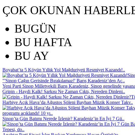
ÇOK OKUNAN HABERL
BUGÜN
BU HAFTA
BU AY
Boyabat’ta 5 Köyün Yıllık Yol Mağduriyeti Resmiyet Kazandı!..
Sin
"'Sinop Çağın Gerisinde Bırakılamaz!' Barış Karadeniz’den Aç..
Yeni Parti Sinop Milletvekili Barış Karadeniz, Sinop genelinde yaşana
Gripin - Haydi Kalk! Şarkısı Ne Zaman Çıktı, Nereden Dinleni..
Tü
Harbiye Açık Hava’da Ağustos Şöleni Bayhan Müzik Konser Takv..
programı açıklandı! 10 yı..
Sinop’ta Gün Batımı Nerede İzlenir? Karadeniz’in En İyi 7 Gü..
Tepesi, do..
Anahtar Parti Siyasi İşler Başkan Yardımcısı Hasan Öztürk'te..