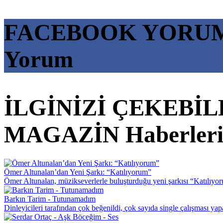
FACEBOOK YORU
Yorum
İLGİNİZİ ÇEKEBİ
MAGAZİN Haberler
Ömer Altunalan’dan Yeni Şarkı: “Katılıyorum”
Ömer Altunalan, müzikseverlerle buluşturduğu yeni şarkısı “Katılıyor
Barkın Tarim - Tutunamadım
Dinleyicileri tarafından çok beğenildi, çok sayıda single çalışması yap