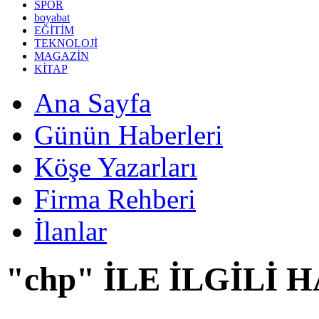
SPOR
boyabat
EĞİTİM
TEKNOLOJİ
MAGAZİN
KİTAP
Ana Sayfa
Günün Haberleri
Köşe Yazarları
Firma Rehberi
İlanlar
"chp" İLE İLGİLİ