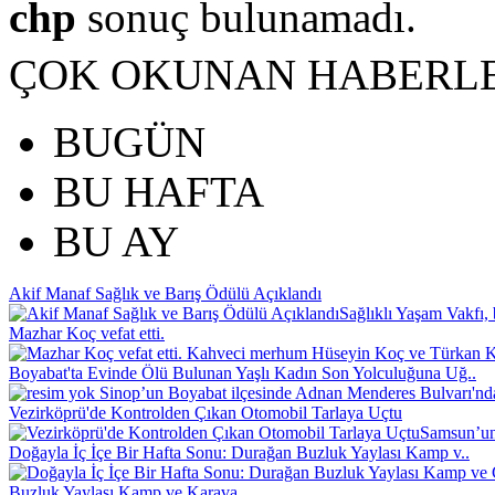
chp
sonuç bulunamadı.
ÇOK OKUNAN HABERL
BUGÜN
BU HAFTA
BU AY
Akif Manaf Sağlık ve Barış Ödülü Açıklandı
Sağlıklı Yaşam Vakfı, 
Mazhar Koç vefat etti.
Kahveci merhum Hüseyin Koç ve Türkan Koç
Boyabat'ta Evinde Ölü Bulunan Yaşlı Kadın Son Yolculuğuna Uğ..
Sinop’un Boyabat ilçesinde Adnan Menderes Bulvarı'nd
Vezirköprü'de Kontrolden Çıkan Otomobil Tarlaya Uçtu
Samsun’un 
Doğayla İç İçe Bir Hafta Sonu: Durağan Buzluk Yaylası Kamp v..
Buzluk Yaylası Kamp ve Karava..