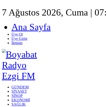
7 Ağustos 2026, Cuma | 07
Ana Sayfa
Üye Ol
Üye Girişi
İletisim
GÜNDEM
SİYASET
SİNOP
EKONOMİ
SAĞLIK