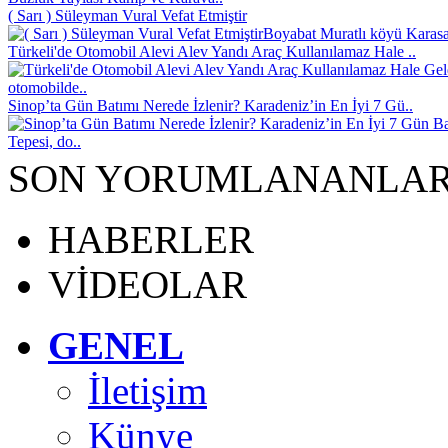
( Sarı ) Süleyman Vural Vefat Etmiştir
Boyabat Muratlı köyü Karasak
Türkeli'de Otomobil Alevi Alev Yandı Araç Kullanılamaz Hale ..
otomobilde..
Sinop’ta Gün Batımı Nerede İzlenir? Karadeniz’in En İyi 7 Gü..
Tepesi, do..
SON YORUMLANANLA
HABERLER
VİDEOLAR
GENEL
İletişim
Künye