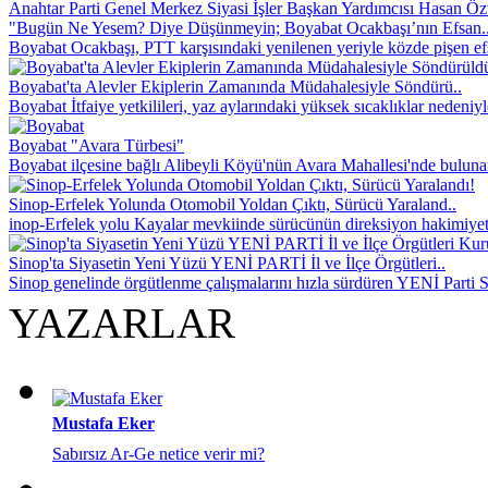
Anahtar Parti Genel Merkez Siyasi İşler Başkan Yardımcısı Hasan Özt
"Bugün Ne Yesem? Diye Düşünmeyin; Boyabat Ocakbaşı’nın Efsan.
Boyabat Ocakbaşı, PTT karşısındaki yenilenen yeriyle közde pişen efsa
Boyabat'ta Alevler Ekiplerin Zamanında Müdahalesiyle Söndürü..
Boyabat İtfaiye yetkilileri, yaz aylarındaki yüksek sıcaklıklar nedeniyl
Boyabat "Avara Türbesi"
Boyabat ilçesine bağlı Alibeyli Köyü'nün Avara Mahallesi'nde buluna
Sinop-Erfelek Yolunda Otomobil Yoldan Çıktı, Sürücü Yaraland..
inop-Erfelek yolu Kayalar mevkiinde sürücünün direksiyon hakimiyet
Sinop'ta Siyasetin Yeni Yüzü YENİ PARTİ İl ve İlçe Örgütleri..
Sinop genelinde örgütlenme çalışmalarını hızla sürdüren YENİ Parti S
YAZARLAR
Mustafa Eker
Sabırsız Ar-Ge netice verir mi?