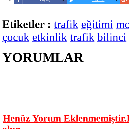
Etiketler :
trafik
eğitimi
mo
çocuk
etkinlik
trafik
bilinci
YORUMLAR
YORUM YAP | 0 Yor
Henüz Yorum Eklenmemiştir.B