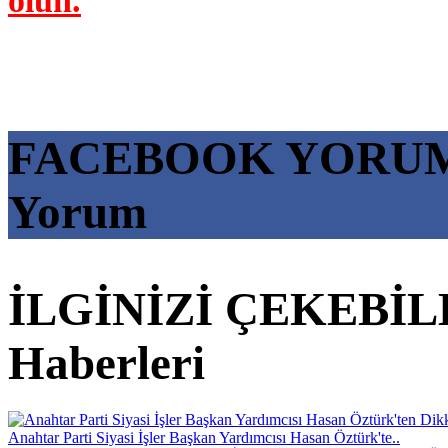
olun.
FACEBOOK YORU
Yorum
İLGİNİZİ ÇEKEBİL
Haberleri
Anahtar Parti Siyasi İşler Başkan Yardımcısı Hasan Öztürk'te..