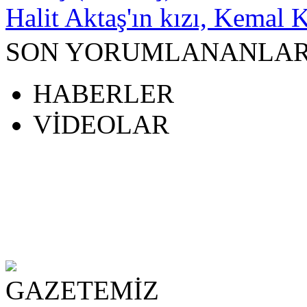
Halit Aktaş'ın kızı, Kemal K
SON YORUMLANANLA
HABERLER
VİDEOLAR
zü escort
escort
beylikdüzü escort
sakarya escort
beylikdüzü escort
GAZETEMİZ