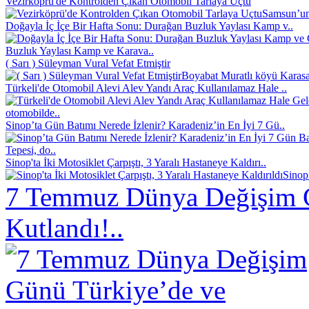
Vezirköprü'de Kontrolden Çıkan Otomobil Tarlaya Uçtu
Samsun’un 
Doğayla İç İçe Bir Hafta Sonu: Durağan Buzluk Yaylası Kamp v..
Buzluk Yaylası Kamp ve Karava..
( Sarı ) Süleyman Vural Vefat Etmiştir
Boyabat Muratlı köyü Karasak
Türkeli'de Otomobil Alevi Alev Yandı Araç Kullanılamaz Hale ..
otomobilde..
Sinop’ta Gün Batımı Nerede İzlenir? Karadeniz’in En İyi 7 Gü..
Tepesi, do..
Sinop'ta İki Motosiklet Çarpıştı, 3 Yaralı Hastaneye Kaldırı..
Sinop
7 Temmuz Dünya Değişim 
Kutlandı!..