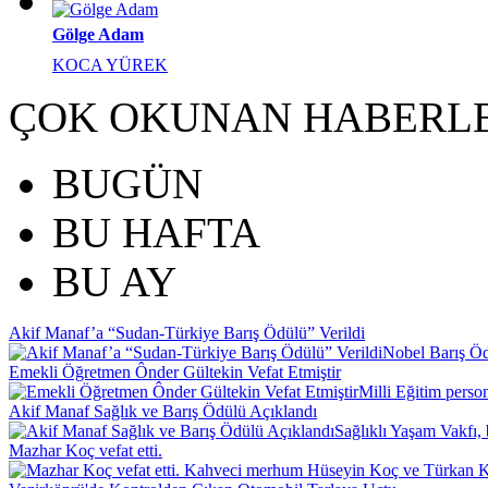
Gölge Adam
KOCA YÜREK
ÇOK OKUNAN HABERL
BUGÜN
BU HAFTA
BU AY
Akif Manaf’a “Sudan-Türkiye Barış Ödülü” Verildi
Nobel Barış Ödü
Emekli Öğretmen Ônder Gültekin Vefat Etmiştir
Milli Eğitim perso
Akif Manaf Sağlık ve Barış Ödülü Açıklandı
Sağlıklı Yaşam Vakfı, 
Mazhar Koç vefat etti.
Kahveci merhum Hüseyin Koç ve Türkan Koç