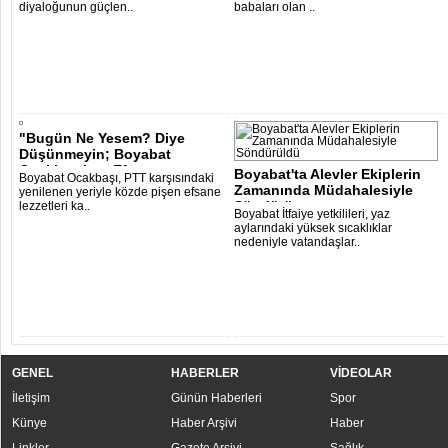
diyaloğunun güçlen..
babaları olan ..
"Bugün Ne Yesem? Diye
Düşünmeyin; Boyabat
Ocakbaşı’nın Efsan..
Boyabat'ta Alevler Ekiplerin
Boyabat Ocakbaşı, PTT karşısındaki
Zamanında Müdahalesiyle
yenilenen yeriyle közde pişen efsane
Söndürü..
lezzetleri ka..
Boyabat İtfaiye yetkilileri, yaz
aylarındaki yüksek sıcaklıklar
nedeniyle vatandaşlar..
GENEL
HABERLER
VİDEOLAR
İletişim
Günün Haberleri
Spor
Künye
Haber Arşivi
Haber