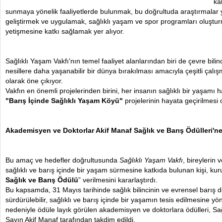
ka
sunmaya yönelik faaliyetlerde bulunmak, bu doğrultuda araştırmalar 
geliştirmek ve uygulamak, sağlıklı yaşam ve spor programları oluşturma
yetişmesine katkı sağlamak yer alıyor.
Sağlıklı Yaşam Vakfı'nın temel faaliyet alanlarından biri de çevre bilin
nesillere daha yaşanabilir bir dünya bırakılması amacıyla çeşitli çalı
olarak öne çıkıyor.
Vakfın en önemli projelerinden birini, her insanın sağlıklı bir yaşamı 
"
Barış İçinde Sağlıklı Yaşam Köyü
"
projelerinin hayata geçirilmesi 
Akademisyen ve Doktorlar Akif Manaf Sağlık ve Barış Ödülleri'n
Bu amaç ve hedefler doğrultusunda
Sağlıklı Yaşam Vakfı
, bireylerin 
sağlıklı ve barış içinde bir yaşam sürmesine katkıda bulunan kişi, kur
Sağlık ve Barış Ödülü
” verilmesini kararlaştırdı.
Bu kapsamda, 31 Mayıs tarihinde sağlık bilincinin ve evrensel barış d
sürdürülebilir, sağlıklı ve barış içinde bir yaşamın tesis edilmesine yön
nedeniyle ödüle layık görülen akademisyen ve doktorlara ödülleri, Sa
Sayın Akif Manaf tarafından takdim edildi.