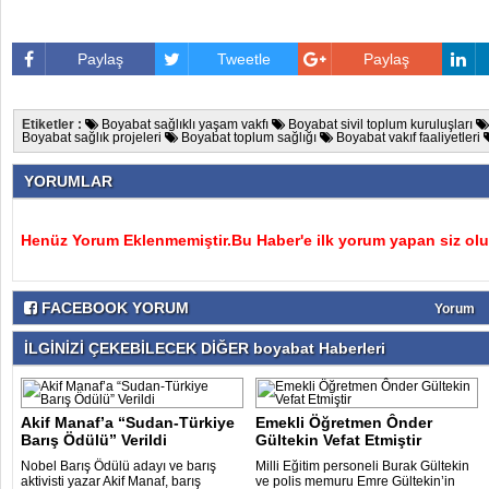
Paylaş
Tweetle
Paylaş
Etiketler :
Boyabat sağlıklı yaşam vakfı
Boyabat sivil toplum kuruluşları
Boyabat sağlık projeleri
Boyabat toplum sağlığı
Boyabat vakıf faaliyetleri
YORUMLAR
Henüz Yorum Eklenmemiştir.Bu Haber'e ilk yorum yapan siz olu
FACEBOOK YORUM
Yorum
İLGİNİZİ ÇEKEBİLECEK DİĞER boyabat Haberleri
Akif Manaf’a “Sudan-Türkiye
Emekli Öğretmen Ônder
Barış Ödülü” Verildi
Gültekin Vefat Etmiştir
Nobel Barış Ödülü adayı ve barış
Milli Eğitim personeli Burak Gültekin
aktivisti yazar Akif Manaf, barış
ve polis memuru Emre Gültekin’in