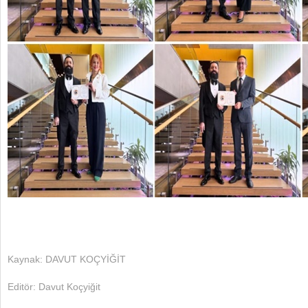
Kaynak: DAVUT KOÇYİĞİT
Editör: Davut Koçyiğit