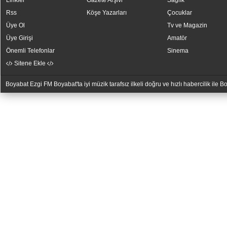
Linkler
Gazete Arşivi
Sağlık
Rss
Köşe Yazarları
Çocuklar
Üye Ol
Tv ve Magazin
Üye Girişi
Amatör
Önemli Telefonlar
Sinema
Sitene Ekle
Boyabat Ezgi FM Boyabat'ta iyi müzik tarafsız ilkeli doğru ve hızlı habercilik ile