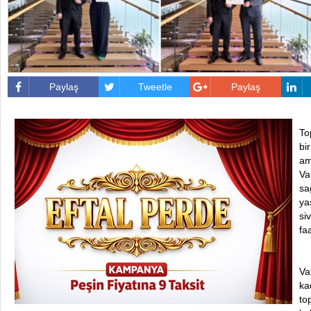
Paylaş
Tweetle
Paylaş
To
bi
am
Va
sa
ya
si
fa
Va
ka
to