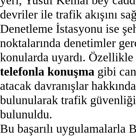
yeri, Yusuf Kemal bey cad
devriler ile trafik akışını s
Denetleme İstasyonu ise şehr
noktalarında denetimler ger
konularda uyardı. Özellikl
telefonla konuşma
gibi can
atacak davranışlar hakkında
bulunularak trafik güvenliğ
bulunuldu.
Bu başarılı uygulamalarla 