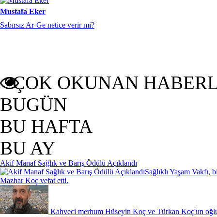
Mustafa Eker
Sabırsız Ar-Ge netice verir mi?
ÇOK OKUNAN HABER
BUGÜN
BU HAFTA
BU AY
Akif Manaf Sağlık ve Barış Ödülü Açıklandı
Sağlıklı Yaşam Vakfı, b
Mazhar Koç vefat etti.
Kahveci merhum Hüseyin Koç ve Türkan Koç'un oğlu,