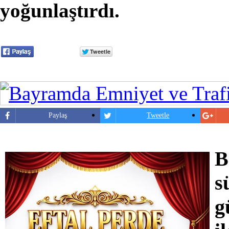
yoğunlaştırdı.
Paylaş
Tweetle
B
s
g