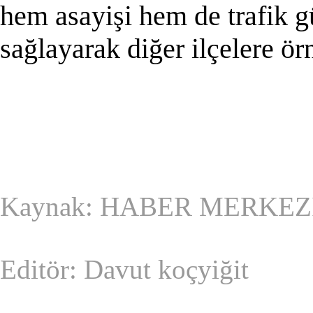
hem asayişi hem de trafik gü
sağlayarak diğer ilçelere örn
Kaynak: HABER MERKEZ
Editör: Davut koçyiğit