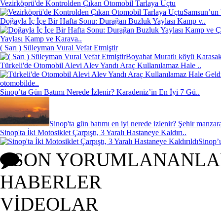
Vezirköprü'de Kontrolden Çıkan Otomobil Tarlaya Uçtu
Samsun’un V
Doğayla İç İçe Bir Hafta Sonu: Durağan Buzluk Yaylası Kamp v..
Yaylası Kamp ve Karava..
( Sarı ) Süleyman Vural Vefat Etmiştir
Boyabat Muratlı köyü Karasakl
Türkeli'de Otomobil Alevi Alev Yandı Araç Kullanılamaz Hale ..
otomobilde..
Sinop’ta Gün Batımı Nerede İzlenir? Karadeniz’in En İyi 7 Gü..
Sinop'ta gün batımı en iyi nerede izlenir? Şehir manzara
Sinop'ta İki Motosiklet Çarpıştı, 3 Yaralı Hastaneye Kaldırı..
Sinop’u
SON YORUMLANANLA
HABERLER
VİDEOLAR