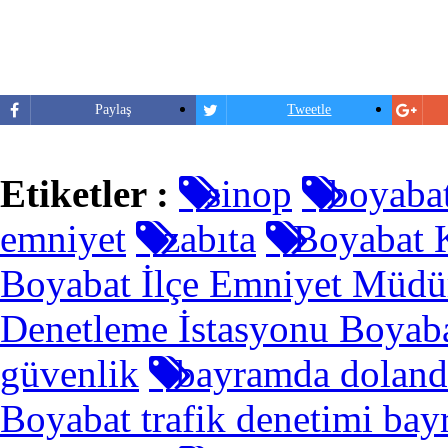
Paylaş
Tweetle
Etiketler :
sinop
boyaba
emniyet
zabıta
Boyabat K
Boyabat İlçe Emniyet Müdür
Denetleme İstasyonu Boyab
güvenlik
bayramda dolandı
Boyabat trafik denetimi ba