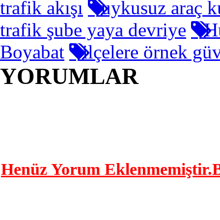
trafik akışı
uykusuz araç k
trafik şube yaya devriye
Hu
Boyabat
ilçelere örnek gü
YORUMLAR
YORUM YAP | 0 Y
Henüz Yorum Eklenmemiştir.Bu