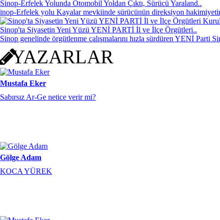
Sinop-Erfelek Yolunda Otomobil Yoldan Çıktı, Sürücü Yaraland..
Gölge Adam
inop-Erfelek yolu Kayalar mevkiinde sürücünün direksiyon hakimiyeti
KOCA YÜREK
Sinop'ta Siyasetin Yeni Yüzü YENİ PARTİ İl ve İlçe Örgütleri..
Sinop genelinde örgütlenme çalışmalarını hızla sürdüren YENİ Parti Si
YAZARLAR
Mustafa Eker
Sabırsız Ar-Ge netice verir mi?
Gölge Adam
KOCA YÜREK