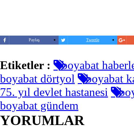
Paylaş
Tweetle
Etiketler :
boyabat haberle
boyabat dörtyol
boyabat k
75. yıl devlet hastanesi
boy
boyabat gündem
YORUMLAR