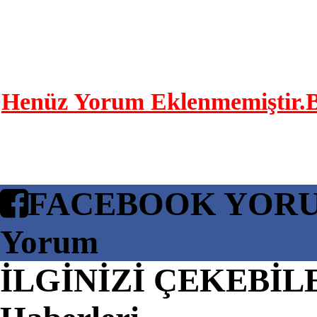
YORUM YAP | 0 Y
Henüz Yorum Eklenmemiştir.Bu
FACEBOOK YOR
Yorum
İLGİNİZİ ÇEKEBİL