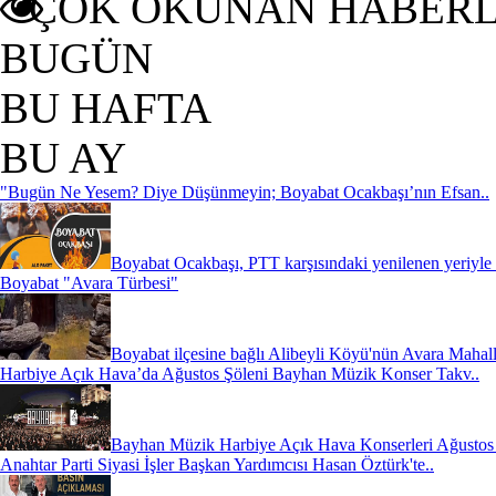
ÇOK OKUNAN HABER
BUGÜN
BU HAFTA
BU AY
"Bugün Ne Yesem? Diye Düşünmeyin; Boyabat Ocakbaşı’nın Efsan..
Boyabat Ocakbaşı, PTT karşısındaki yenilenen yeriyle k
Boyabat "Avara Türbesi"
Boyabat ilçesine bağlı Alibeyli Köyü'nün Avara Mahall
Harbiye Açık Hava’da Ağustos Şöleni Bayhan Müzik Konser Takv..
Bayhan Müzik Harbiye Açık Hava Konserleri Ağustos 2
Anahtar Parti Siyasi İşler Başkan Yardımcısı Hasan Öztürk'te..