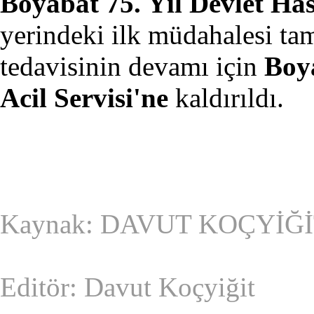
Boyabat 75. Yıl Devlet Has
yerindeki ilk müdahalesi t
tedavisinin devamı için
Boya
Acil Servisi'ne
kaldırıldı.
Kaynak: DAVUT KOÇYİĞ
Editör: Davut Koçyiğit