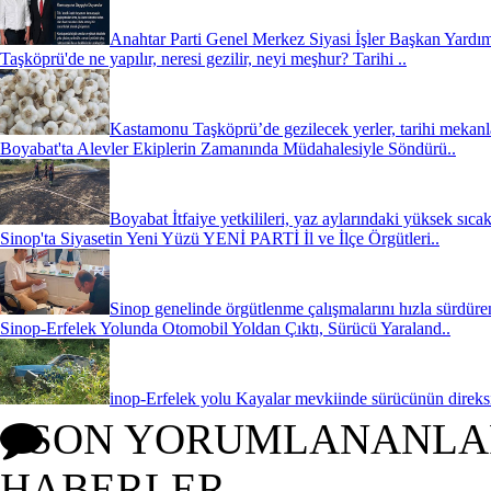
Anahtar Parti Genel Merkez Siyasi İşler Başkan Yardım
Taşköprü'de ne yapılır, neresi gezilir, neyi meşhur? Tarihi ..
Kastamonu Taşköprü’de gezilecek yerler, tarihi mekanl
Boyabat'ta Alevler Ekiplerin Zamanında Müdahalesiyle Söndürü..
Boyabat İtfaiye yetkilileri, yaz aylarındaki yüksek sıcak
Sinop'ta Siyasetin Yeni Yüzü YENİ PARTİ İl ve İlçe Örgütleri..
Sinop genelinde örgütlenme çalışmalarını hızla sürdüre
Sinop-Erfelek Yolunda Otomobil Yoldan Çıktı, Sürücü Yaraland..
inop-Erfelek yolu Kayalar mevkiinde sürücünün direks
SON YORUMLANANLA
HABERLER