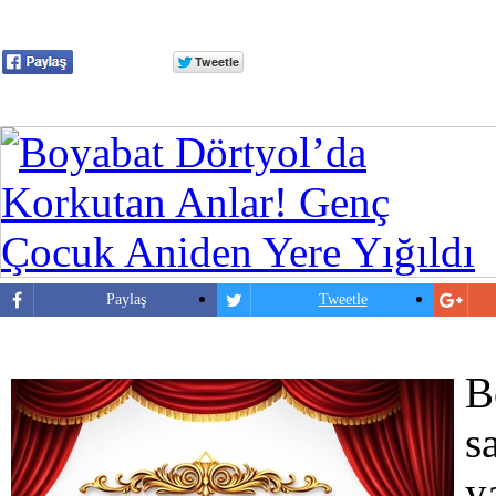
Paylaş
Tweetle
B
s
y