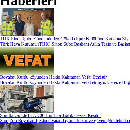
Haberleri
THK Sinop Şube Yönetiminden Gökada Spor Kulübüne Kutlama Ziy.
Türk Hava Kurumu (THK) Sinop Şube Başkanı Atilla Tezin ve Başkan
Boyabat Kurtlu köyünden Hakkı Kahraman Vefat Etmiştir
Boyabat Kurtlu köyünden Hakkı Kahraman vefat etmiştir. Cenaze Bilg
Son İki Günde 827. 700 Bin Lira Trafik Cezası Kesildi
Sinop’un Boyabat ilçesinde vatandaşların huzur ve güvenliğini tehdit e