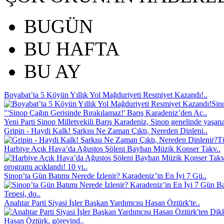
BUGÜN
BU HAFTA
BU AY
Boyabat’ta 5 Köyün Yıllık Yol Mağduriyeti Resmiyet Kazandı!..
Sin
"'Sinop Çağın Gerisinde Bırakılamaz!' Barış Karadeniz’den Aç..
Yeni Parti Sinop Milletvekili Barış Karadeniz, Sinop genelinde yaşana
Gripin - Haydi Kalk! Şarkısı Ne Zaman Çıktı, Nereden Dinleni..
Tü
Harbiye Açık Hava’da Ağustos Şöleni Bayhan Müzik Konser Takv..
programı açıklandı! 10 yı..
Sinop’ta Gün Batımı Nerede İzlenir? Karadeniz’in En İyi 7 Gü..
Tepesi, do..
Anahtar Parti Siyasi İşler Başkan Yardımcısı Hasan Öztürk'te..
Hasan Öztürk, görevind..