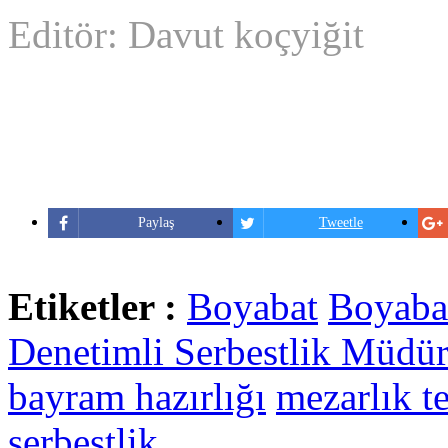
Editör: Davut koçyiğit
Paylaş
Tweetle
Etiketler :
Boyabat
Boyabat
Denetimli Serbestlik Müdü
bayram hazırlığı
mezarlık t
serbestlik