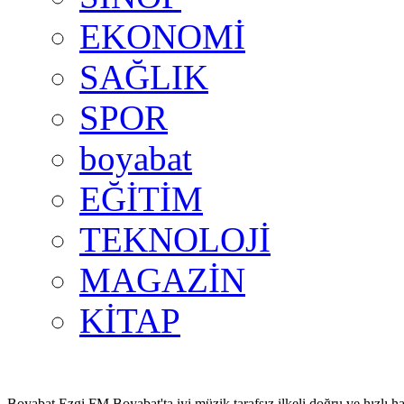
EKONOMİ
SAĞLIK
SPOR
boyabat
EĞİTİM
TEKNOLOJİ
MAGAZİN
KİTAP
Boyabat Ezgi FM Boyabat'ta iyi müzik tarafsız ilkeli doğru ve hızlı ha