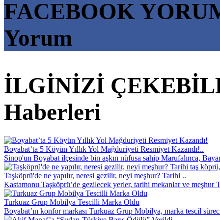
FACEBOOK YORU
Yorum
İLGİNİZİ ÇEKEBİL
Haberleri
Boyabat’ta 5 Köyün Yıllık Yol Mağduriyeti Resmiyet Kazandı!..
Sinop'un Boyabat ilçesinde bin aşkın nüfusa sahip Marufalınca, Bayam
Taşköprü'de ne yapılır, neresi gezilir, neyi meşhur? Tarihi ..
Kastamonu Taşköprü’de gezilecek yerler, tarihi mekanlar ve meşhur T
Turkuaz Grup Mobilya Tescilli Marka Oldu
Boyabat’ın konfor markası Turkuaz Grup Mobilya, marka tescil süreci