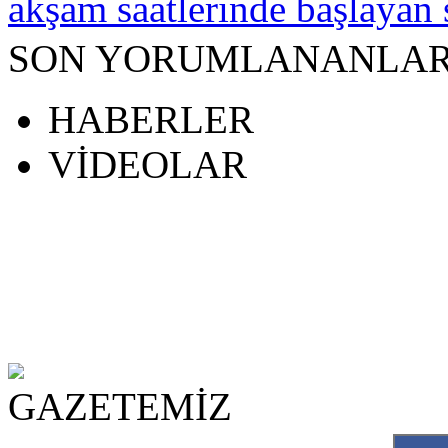
akşam saatlerinde başlayan s
SON YORUMLANANLA
HABERLER
VİDEOLAR
a escort
rsa escort
beylikdüzü escort
bursa escort
bursa escort
bursa escort
bursa escort
GAZETEMİZ