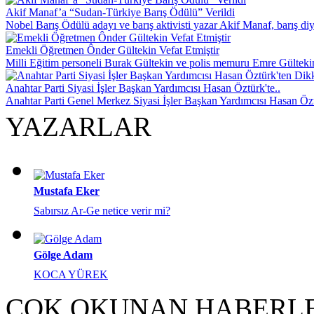
Akif Manaf’a “Sudan-Türkiye Barış Ödülü” Verildi
Nobel Barış Ödülü adayı ve barış aktivisti yazar Akif Manaf, barış di
Emekli Öğretmen Ônder Gültekin Vefat Etmiştir
Milli Eğitim personeli Burak Gültekin ve polis memuru Emre Gültekin’
Anahtar Parti Siyasi İşler Başkan Yardımcısı Hasan Öztürk'te..
Anahtar Parti Genel Merkez Siyasi İşler Başkan Yardımcısı Hasan Özt
YAZARLAR
Mustafa Eker
Sabırsız Ar-Ge netice verir mi?
Gölge Adam
KOCA YÜREK
ÇOK OKUNAN HABERL