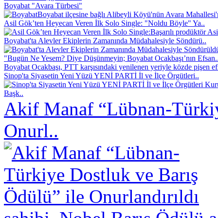
Boyabat "Avara Türbesi"
Boyabat ilçesine bağlı Alibeyli Köyü'nün Avara Mahallesi
Asil Gök’ten Heyecan Veren İlk Solo Single: "Noldu Böyle" Ya..
Başarılı prodüktör As
Boyabat'ta Alevler Ekiplerin Zamanında Müdahalesiyle Söndürü..
"Bugün Ne Yesem? Diye Düşünmeyin; Boyabat Ocakbaşı’nın Efsan.
Boyabat Ocakbaşı, PTT karşısındaki yenilenen yeriyle közde pişen efs
Sinop'ta Siyasetin Yeni Yüzü YENİ PARTİ İl ve İlçe Örgütleri..
Başk..
Akif Manaf “Lübnan-Türkiy
Onurl..