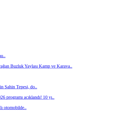
u..
urağan Buzluk Yaylası Kamp ve Karava..
in Şahin Tepesi, do..
6 programı açıklandı! 10 yı..
lı otomobilde..