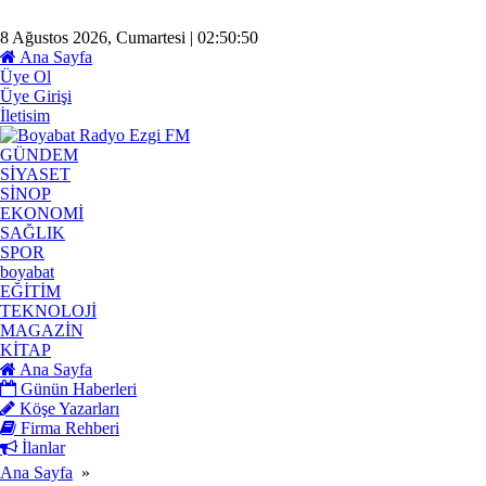
8 Ağustos 2026, Cumartesi | 02:50:51
Ana Sayfa
Üye Ol
Üye Girişi
İletisim
GÜNDEM
SİYASET
SİNOP
EKONOMİ
SAĞLIK
SPOR
boyabat
EĞİTİM
TEKNOLOJİ
MAGAZİN
KİTAP
Ana Sayfa
Günün Haberleri
Köşe Yazarları
Firma Rehberi
İlanlar
Ana Sayfa
»