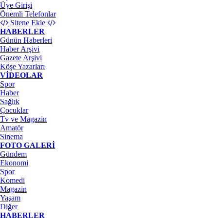
Üye Girişi
Önemli Telefonlar
Sitene Ekle
HABERLER
Günün Haberleri
Haber Arşivi
Gazete Arşivi
Köşe Yazarları
VİDEOLAR
Spor
Haber
Sağlık
Çocuklar
Tv ve Magazin
Amatör
Sinema
FOTO GALERİ
Gündem
Ekonomi
Spor
Komedi
Magazin
Yaşam
Diğer
HABERLER