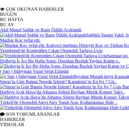
ÇOK OKUNAN HABERLER
BUGÜN
BU HAFTA
BU AY
Akif Manaf Sağlık ve Barış Ödülü Açıklandı
Sağlıklı Yaşam Vakfı, b
Mazhar Koç vefat etti.
Kahveci merhum Hüseyin Koç ve Türkan Koç'
Vezirköprü'de Kontrolden Çıkan Otomobil Tarlaya Uçtu
Samsun’un V
Doğayla İç İçe Bir Hafta Sonu: Durağan Buzluk Yaylası Kamp v..
( Sarı ) Süleyman Vural Vefat Etmiştir
Boyabat Muratlı köyü Karasakl
Sinop’ta Gün Batımı Nerede İzlenir? Karadeniz’in En İyi 7 Gü..
Harbiye Açık Hava’da Ağustos Şöleni Bayhan Müzik Konser Takv..
Türkeli'de Otomobil Alevi Alev Yandı Araç Kullanılamaz Hale ..
SON YORUMLANANLAR
HABERLER
VİDEOLAR