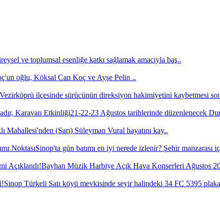
ireysel ve toplumsal esenliğe katkı sağlamak amacıyla baş..
un oğlu, Köksal Can Koç ve Ayşe Pelin ..
ezirköprü ilçesinde sürücünün direksiyon hakimiyetini kaybetmesi son
21-22-23 Ağustos tarihlerinde düzenlenecek D
ı Mahallesi'nden (Sarı) Süleyman Vural hayatını kay..
Sinop'ta gün batımı en iyi nerede izlenir? Şehir manzarası iç
Bayhan Müzik Harbiye Açık Hava Konserleri Ağustos 202
Sinop Türkeli Satı köyü mevkisinde seyir halindeki 34 FC 5395 plaka