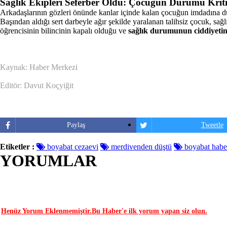
Sağlık Ekipleri Seferber Oldu: Çocuğun Durumu Krit
Arkadaşlarının gözleri önünde kanlar içinde kalan çocuğun imdadına dur
Başından aldığı sert darbeyle ağır şekilde yaralanan talihsiz çocuk, sağ
öğrencisinin bilincinin kapalı olduğu ve
sağlık durumunun ciddiyeti
Kaynak: Haber Merkezi
Editör: Davut Koçyiğit
Paylaş
Tweetle
Etiketler :
boyabat cezaevi
merdivenden düştü
boyabat haber
YORUMLAR
YORUM YAP | 0 Yorum
Henüz Yorum Eklenmemiştir.Bu Haber'e ilk yorum yapan siz olun.