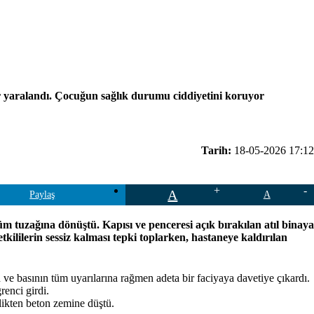
ır yaralandı. Çocuğun sağlık durumu ciddiyetini koruyor
Tarih:
18-05-2026 17:12
A
Paylaş
A
üm tuzağına dönüştü. Kapısı ve penceresi açık bırakılan atıl binaya
kililerin sessiz kalması tepki toplarken, hastaneye kaldırılan
n ve basının tüm uyarılarına rağmen adeta bir faciyaya davetiye çıkardı.
renci girdi.
likten beton zemine düştü.