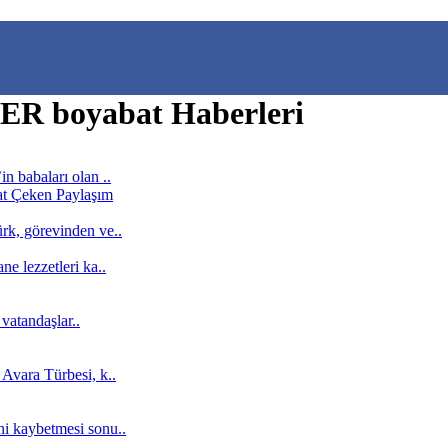
 boyabat Haberleri
n babaları olan ..
rk, görevinden ve..
e lezzetleri ka..
 vatandaşlar..
Avara Türbesi, k..
ni kaybetmesi sonu..