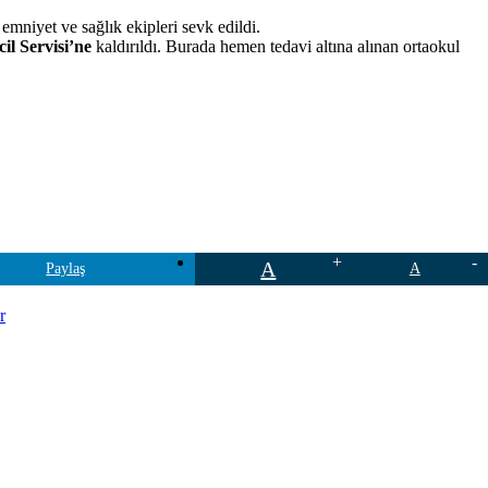
mniyet ve sağlık ekipleri sevk edildi.
il Servisi’ne
kaldırıldı. Burada hemen tedavi altına alınan ortaokul
A
Paylaş
A
r