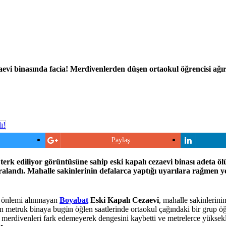
aevi binasında facia! Merdivenlerden düşen ortaokul öğrencisi ağ
Paylaş
terk ediliyor görüntüsüne sahip eski kapalı cezaevi binası adeta öl
alandı. Mahalle sakinlerinin defalarca yaptığı uyarılara rağmen yet
ik önlemi alınmayan
Boyabat
Eski Kapalı Cezaevi
, mahalle sakinlerini
an metruk binaya bugün öğlen saatlerinde ortaokul çağındaki bir grup öğ
n merdivenleri fark edemeyerek dengesini kaybetti ve metrelerce yüksek