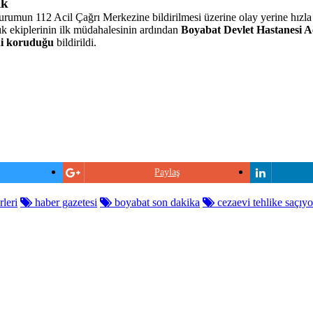
ik
umun 112 Acil Çağrı Merkezine bildirilmesi üzerine olay yerine hızla e
lık ekiplerinin ilk müdahalesinin ardından
Boyabat Devlet Hastanesi Ac
ni koruduğu
bildirildi.
Paylaş
leri
haber gazetesi
boyabat son dakika
cezaevi tehlike saçıyo