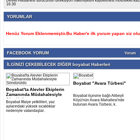
Devlet Hastanesi
sürücünün direksiyon hakimiyetini kaybetmesi
motosiklet ka
16.30
YORUMLAR
Henüz Yorum Eklenmemiştir.Bu Haber'e ilk yorum yapan siz olu
bursa escort
istanbul escort
bursa escort
escort istanbul
bursa escort
escort bayan
bursa 
be
FACEBOOK YORUM
Yorum
İLGİNİZİ ÇEKEBİLECEK DİĞER boyabat Haberleri
Boyabat "Avara Türbesi"
Boyabat'ta Alevler Ekiplerin
Zamanında Müdahalesiyle
Boyabat ilçesine bağlı Alibeyli
Söndürü..
Köyü'nün Avara Mahallesi'nde
Boyabat İtfaiye yetkilileri, yaz
bulunan Avara Türbesi, k..
aylarındaki yüksek sıcaklıklar
nedeniyle vatandaşlar..