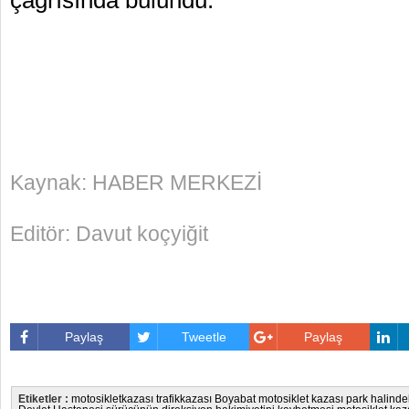
çağrısında bulundu.
Kaynak: HABER MERKEZİ
Editör: Davut koçyiğit
Paylaş
Tweetle
Paylaş
Etiketler :
motosikletkazası
trafikkazası
Boyabat motosiklet kazası
park halinde