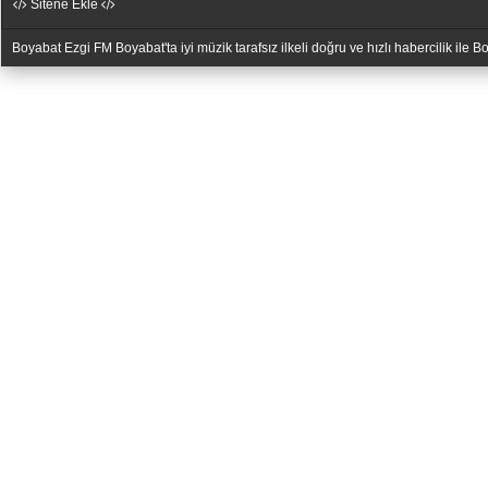
Sitene Ekle
Boyabat Ezgi FM Boyabat'ta iyi müzik tarafsız ilkeli doğru ve hızlı habercilik ile