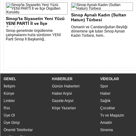
Sinop Aynalı Kadın (Sultan
Sinop'ta Siyasetin Yeni Yüzü
Hatun) Türbesi
YENİ PARTİ İl ve İlçe
Osmanlı ve Candaroğulları Beyliği
Örgütleri..
Sinop genelinde örgütlenme
dönemine ışık tutan Sinop Aynalı
çalışmalarını hızla sürdüren YENİ
Kadın Türbesi, hem..
Parti Sinop İl Başkanlığ..
GENEL
HABERLER
VİDEOLAR
İletişim
Günün Haberleri
Spor
Künye
Haber Arşivi
Haber
Linkler
Gazete Arşivi
Sağlık
Rss
Köşe Yazarları
Çocuklar
Üye Ol
Tv ve Magazin
Üye Girişi
Amatör
Önemli Telefonlar
Sinema