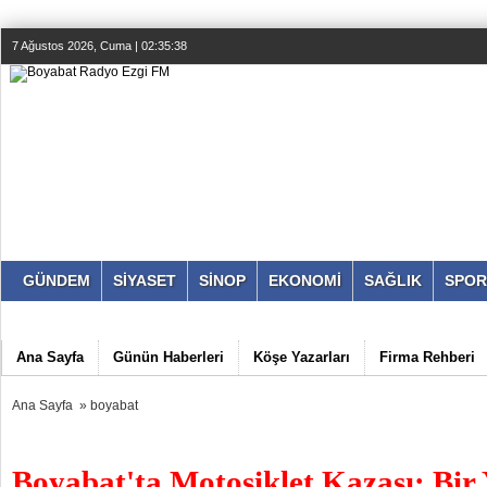
7 Ağustos 2026, Cuma | 02:35:39
GÜNDEM
SİYASET
SİNOP
EKONOMİ
SAĞLIK
SPOR
Ana Sayfa
Günün Haberleri
Köşe Yazarları
Firma Rehberi
Ana Sayfa
»
boyabat
Boyabat'ta Motosiklet Kazası: Bir 