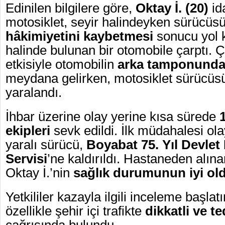
Edinilen bilgilere göre,
Oktay İ. (20)
id
motosiklet, seyir halindeyken sürücü
hâkimiyetini
kaybetmesi
sonucu yol 
halinde bulunan bir otomobile çarptı.
etkisiyle otomobilin
arka tamponunda
meydana gelirken, motosiklet sürücüs
yaralandı.
İhbar üzerine olay yerine kısa sürede
ekipleri
sevk edildi. İlk müdahalesi ol
yaralı sürücü,
Boyabat
75. Yıl Devlet
Servisi
’ne kaldırıldı. Hastaneden alına
Oktay İ.’nin
sağlık durumunun iyi ol
Yetkililer kazayla ilgili inceleme başlat
özellikle şehir içi trafikte
dikkatli ve t