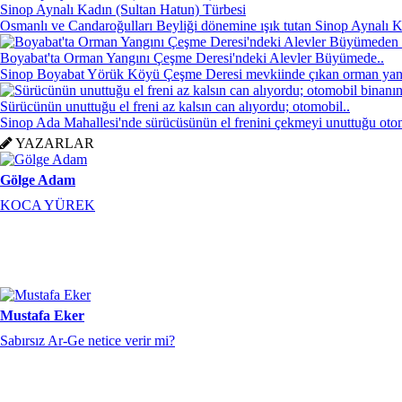
Sinop Aynalı Kadın (Sultan Hatun) Türbesi
Osmanlı ve Candaroğulları Beyliği dönemine ışık tutan Sinop Aynalı K
Gölge Adam
Boyabat'ta Orman Yangını Çeşme Deresi'ndeki Alevler Büyümede..
Sinop Boyabat Yörük Köyü Çeşme Deresi mevkiinde çıkan orman yang
KOCA YÜREK
Sürücünün unuttuğu el freni az kalsın can alıyordu; otomobil..
Sinop Ada Mahallesi'nde sürücüsünün el frenini çekmeyi unuttuğu otom
YAZARLAR
Mustafa Eker
Sabırsız Ar-Ge netice verir mi?
Gölge Adam
KOCA YÜREK