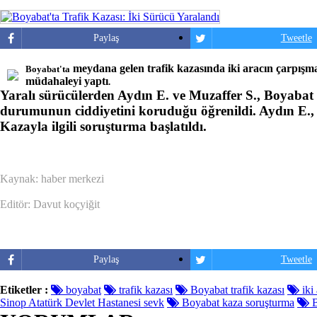
Paylaş
Tweetle
meydana gelen trafik kazasında iki aracın çarpışmas
Boyabat'ta
müdahaleyi yaptı
.
Yaralı sürücülerden Aydın E. ve Muzaffer S., Boyabat 75
durumunun ciddiyetini koruduğu öğrenildi. Aydın E., d
Kazayla ilgili soruşturma başlatıldı.
Kaynak: haber merkezi
Editör: Davut koçyiğit
Paylaş
Tweetle
Etiketler :
boyabat
trafik kazası
Boyabat trafik kazası
iki 
Sinop Atatürk Devlet Hastanesi sevk
Boyabat kaza soruşturma
B