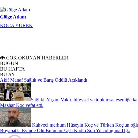
Mustafa Eker
Sabırsız Ar-Ge netice verir mi?
ÇOK OKUNAN HABERLER
BUGÜN
BU HAFTA
BU AY
Akif Manaf Sağlık ve Barış Ödülü Açıklandı
Sağlıklı Yaşam Vakfı, bireysel ve toplumsal esenliğe ka
Mazhar Koç vefat etti.
Kahveci merhum Hüseyin Koç ve Türkan Koç'un oğlu,
Boyabat'ta Evinde Ölü Bulunan Yaşlı Kadın Son Yolculuğuna Uğ..