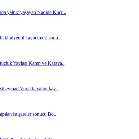
nda yalnız yaşayan Nadide Küçü..
hakimiyetini kaybetmesi sonu..
Buzluk Yaylası Kamp ve Karava..
Süleyman Vural hayatını kay..
pılan istişareler sonucu Bo..