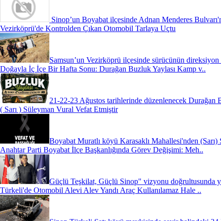
Sinop’un Boyabat ilçesinde Adnan Menderes Bulvarı'
Vezirköprü'de Kontrolden Çıkan Otomobil Tarlaya Uçtu
Samsun’un Vezirköprü ilçesinde sürücünün direksiyon 
Doğayla İç İçe Bir Hafta Sonu: Durağan Buzluk Yaylası Kamp v..
21-22-23 Ağustos tarihlerinde düzenlenecek Durağan 
( Sarı ) Süleyman Vural Vefat Etmiştir
Boyabat Muratlı köyü Karasaklı Mahallesi'nden (Sarı) 
Anahtar Parti Boyabat İlçe Başkanlığında Görev Değişimi: Meh..
Güçlü Teşkilat, Güçlü Sinop" vizyonu doğrultusunda ya
Türkeli'de Otomobil Alevi Alev Yandı Araç Kullanılamaz Hale ..