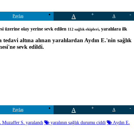
A
Paylaş
A
si üzerine olay yerine sevk edilen
, yaralılara ilk
112 sağlık ekipleri
a tedavi altına alınan yaralılardan Aydın E.'nin sağlık
si'ne sevk edildi.
A
Paylaş
A
 Muzaffer S. yaralandı
yaralının sağlık durumu ciddi
Aydın E.