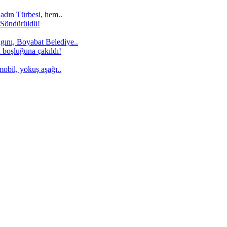
adın Türbesi, hem..
ını, Boyabat Belediye..
obil, yokuş aşağı..