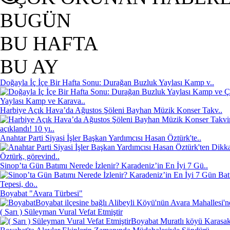
BUGÜN
BU HAFTA
BU AY
Doğayla İç İçe Bir Hafta Sonu: Durağan Buzluk Yaylası Kamp v..
Yaylası Kamp ve Karava..
Harbiye Açık Hava’da Ağustos Şöleni Bayhan Müzik Konser Takv..
açıklandı! 10 yı..
Anahtar Parti Siyasi İşler Başkan Yardımcısı Hasan Öztürk'te..
Öztürk, görevind..
Sinop’ta Gün Batımı Nerede İzlenir? Karadeniz’in En İyi 7 Gü..
Tepesi, do..
Boyabat "Avara Türbesi"
Boyabat ilçesine bağlı Alibeyli Köyü'nün Avara Mahallesi'
( Sarı ) Süleyman Vural Vefat Etmiştir
Boyabat Muratlı köyü Karasakl