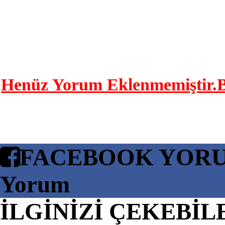
YORUM YAP | 0 Y
Henüz Yorum Eklenmemiştir.Bu
FACEBOOK YOR
Yorum
İLGİNİZİ ÇEKEBİL