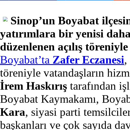
Sinop’un Boyabat ilçesi
yatırımlara bir yenisi daha
düzenlenen açılış töreniyl
Boyabat’ta
Zafer Eczanesi
,
töreniyle vatandaşların hiz
İrem Haskırış
tarafından işl
Boyabat Kaymakamı, Boyab
Kara
, siyasi parti temsilcil
başkanları ve çok sayıda dave