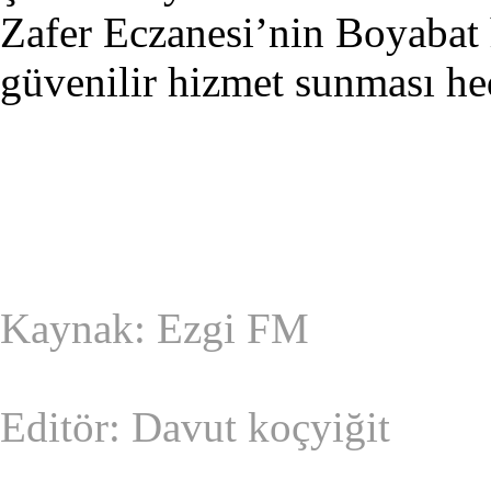
Zafer Eczanesi’nin Boyabat h
güvenilir hizmet sunması he
Kaynak: Ezgi FM
Editör: Davut koçyiğit