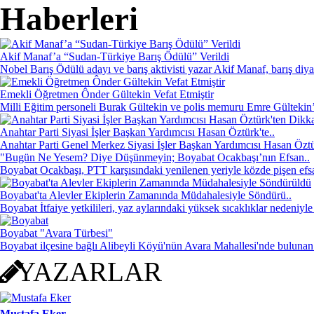
Haberleri
Akif Manaf’a “Sudan-Türkiye Barış Ödülü” Verildi
Nobel Barış Ödülü adayı ve barış aktivisti yazar Akif Manaf, barış diy
Emekli Öğretmen Ônder Gültekin Vefat Etmiştir
Mustafa Eker
Milli Eğitim personeli Burak Gültekin ve polis memuru Emre Gültekin’i
Sabırsız Ar-Ge netice verir mi?
Anahtar Parti Siyasi İşler Başkan Yardımcısı Hasan Öztürk'te..
Anahtar Parti Genel Merkez Siyasi İşler Başkan Yardımcısı Hasan Öztü
"Bugün Ne Yesem? Diye Düşünmeyin; Boyabat Ocakbaşı’nın Efsan..
Boyabat Ocakbaşı, PTT karşısındaki yenilenen yeriyle közde pişen efsan
Boyabat'ta Alevler Ekiplerin Zamanında Müdahalesiyle Söndürü..
Gölge Adam
Boyabat İtfaiye yetkilileri, yaz aylarındaki yüksek sıcaklıklar nedeniyle
KOCA YÜREK
Boyabat "Avara Türbesi"
Boyabat ilçesine bağlı Alibeyli Köyü'nün Avara Mahallesi'nde bulunan 
YAZARLAR
Mustafa Eker