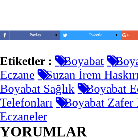
Paylaş
Tweetle
Etiketler :
Boyabat
Boya
Eczane
Suzan İrem Haskır
Boyabat Sağlık
Boyabat Ec
Telefonları
Boyabat Zafer 
Eczaneler
YORUMLAR