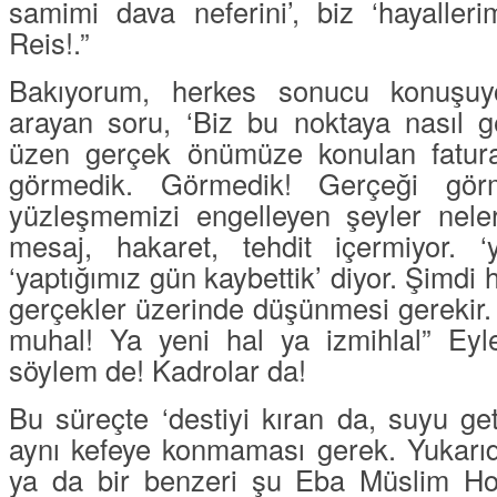
samimi dava neferini
’, biz ‘
hayalleri
Reis!.”
Bakıyorum, herkes sonucu konuşuyo
arayan soru, ‘
Biz bu noktaya nasıl g
üzen gerçek önümüze konulan fatura.
görmedik. Görmedik! Gerçeği görm
yüzleşmemizi engelleyen şeyler nele
mesaj, hakaret, tehdit içermiyor. ‘
‘
yaptığımız gün kaybettik
’ diyor. Şimdi
gerçekler üzerinde düşünmesi gerekir. 
muhal! Ya yeni hal ya izmihlal
” Eyl
söylem de! Kadrolar da!
Bu süreçte ‘
destiyi
kıran da, suyu get
aynı kefeye konmaması gerek. Yukarıda
ya da bir benzeri şu
Eba
Müslim
Ho