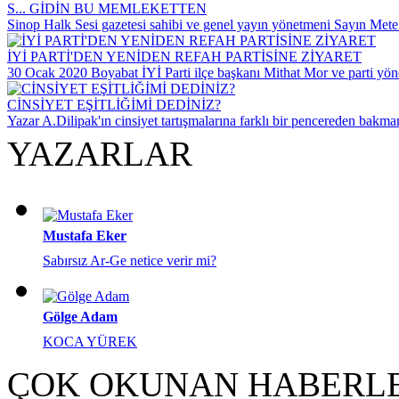
S... GİDİN BU MEMLEKETTEN
Sinop Halk Sesi gazetesi sahibi ve genel yayın yönetmeni Sayın Mete
İYİ PARTİ'DEN YENİDEN REFAH PARTİSİNE ZİYARET
30 Ocak 2020 Boyabat İYİ Parti ilçe başkanı Mithat Mor ve parti yöne
CİNSİYET EŞİTLİĞİMİ DEDİNİZ?
Yazar A.Dilipak'ın cinsiyet tartışmalarına farklı bir pencereden bakm
YAZARLAR
Mustafa Eker
Sabırsız Ar-Ge netice verir mi?
Gölge Adam
KOCA YÜREK
ÇOK OKUNAN HABERL