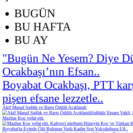
BUGÜN
BU HAFTA
BU AY
"Bugün Ne Yesem? Diye D
Ocakbaşı’nın Efsan..
Boyabat Ocakbaşı, PTT karş
pişen efsane lezzetle..
Akif Manaf Sağlık ve Barış Ödülü Açıklandı
Sağlıklı Yaşam Vakfı, 
Mazhar Koç vefat etti.
Kahveci merhum Hüseyin Koç ve Türkan Koç
Boyabat'ta Evinde Ölü Bulunan Yaşlı Kadın Son Yolculuğuna Uğ..