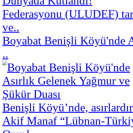
Federasyonu (ULUDEF) taraf
ve..
Boyabat Benişli Köyü'nde 
..
Benişli Köyü’nde, asırlardı
Akif Manaf “Lübnan-Türkiy