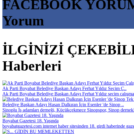
FACEBOOK YORU
Yorum
İLGİNİZİ ÇEKEBİ
Haberleri
Ak Parti Boyabat Belediye Başkan Adayı Ferhat Yıldız Seçim Ç..
Ak Parti Boyabat Belediye Başkan Adayı Ferhat Yıldız seçim çalışmala
Belediye Başkan Adayı Hasan Dalkıran İçin Esenler 'de Sinop ..
Sinoplu İş adamları derneği, Küçükçekmece Sinopspor, Sinop dernekle
Boyabat Gazetesi 18. Yaşında
boyabatgazetesi.com internet haber sitesinden 18. girdi haberinde gazet