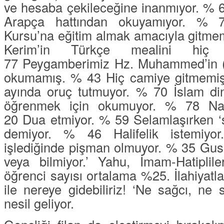
ve hesaba çekileceğine inanmıyor.
% 
Arapça hattından okuyamıyor.
% 7
Kursu’na eğitim almak amacıyla gitme
Kerim’in Türkçe mealini hi
77
Peygamberimiz Hz. Muhammed’in (S
okumamış.
% 43
Hiç camiye gitmemi
ayında oruç tutmuyor.
% 70
İslam dini 
öğrenmek için okumuyor.
% 78
Nam
20
Dua etmiyor.
% 59
Selamlaşırken ‘
demiyor.
% 46
Halifelik istemiyo
işlediğinde pişman olmuyor.
% 35
Gusü
veya bilmiyor.’ Yahu, İmam-Hatiplil
öğrenci sayısı ortalama
%25.
İlahiyatl
ile nereye gidebiliriz! ‘
Ne sağcı, ne s
nesil geliyor.