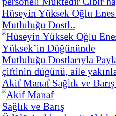
personeli Muktedir Cıbır hay
Hüseyin Yüksek Oğlu Enes
Mutluluğu Dostl..
çiftinin düğünü, aile yakınl
Akif Manaf Sağlık ve Barış