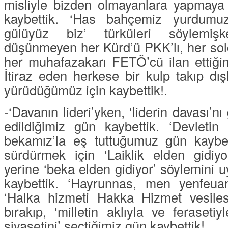
misliyle bizden olmayanlara yapmaya
kaybettik. ‘
Has bahçemiz yurdumuz
gülüyüz biz
’ türküleri söylemiş
düşünmeyen her Kürd’ü
PKK
’lı, her s
her muhafazakarı
FETÖ
’cü ilan ettiğ
İtiraz eden herkese bir kulp takıp dış
yürüdüğümüz için kaybettik!.
-‘
Davanın lideri
’yken, ‘
liderin davası
’n
edildiğimiz gün kaybettik. ‘
Devletin
bekamız
’la eş tuttuğumuz gün kaybett
sürdürmek için ‘
Laiklik elden gidiyo
yerine ‘
beka elden gidiyor
’ söylemini
kaybettik. ‘
Hayrunnas, men yenfeua
‘
Halka hizmeti Hakka Hizmet vesiles
bırakıp, ‘
milletin aklıyla ve feraseti
siyasetini
’ seçtiğimiz gün kaybettik!.