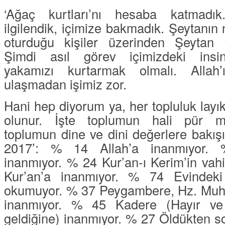
‘
Ağaç kurtları
’nı hesaba katmadık
ilgilendik, içimize bakmadık. Şeytanın 
oturduğu kişiler üzerinden Şeytan y
Şimdi asıl görev içimizdeki insin
yakamızı kurtarmak olmalı. Allah’
ulaşmadan işimiz zor.
Hani hep diyorum ya, her topluluk layık
olunur. İşte toplumun hali pür m
toplumun dine ve dini değerlere bakış
2017’: % 14
Allah’a inanmıyor.
inanmıyor.
% 24
Kur’an-ı Kerim’in vahi
Kur’an’a inanmıyor.
% 74
Evindeki 
okumuyor.
% 37
Peygambere, Hz. Muh
inanmıyor.
% 45
Kadere (
Hayır ve
geldiğine
) inanmıyor.
% 27
Öldükten so