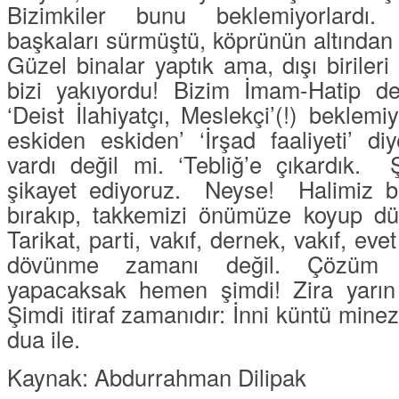
Bizimkiler bunu beklemiyorlardı. 
başkaları sürmüştü, köprünün altından 
Güzel binalar yaptık ama, dışı birileri 
bizi yakıyordu! Bizim İmam-Hatip dern
‘
Deist İlahiyatçı, Meslekçi
’(!) beklemiy
eskiden eskiden
’ ‘İ
rşad faaliyeti’
diye
vardı değil mi. ‘
Tebliğ
’e çıkardık.
şikayet ediyoruz.
Neyse!
Halimiz b
bırakıp, takkemizi önümüze koyup d
Tarikat, parti, vakıf, dernek, vakıf, e
dövünme zamanı değil. Çözüm ü
yapacaksak hemen şimdi! Zira yarın 
Şimdi itiraf zamanıdır: İnni küntü mine
dua ile.
Kaynak: Abdurrahman Dilipak