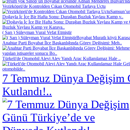
Sinop’un Boyabat ilçesinde Adnan Menderes Bulvarı'nd
Vezirköprü'de Kontrolden Çıkan Otomobil Tarlaya Uçtu
Samsun’un 
Doğayla İç İçe Bir Hafta Sonu: Durağan Buzluk Yaylası Kamp v..
Buzluk Yaylası Kamp ve Karava..
( Sarı ) Süleyman Vural Vefat Etmiştir
Boyabat Muratlı köyü Karasak
Anahtar Parti Boyabat İlçe Başkanlığında Görev Değişimi: Meh..
yapılan istişareler sonucu Bo..
Türkeli'de Otomobil Alevi Alev Yandı Araç Kullanılamaz Hale ..
otomobilde..
7 Temmuz Dünya Değişim 
Kutlandı!..