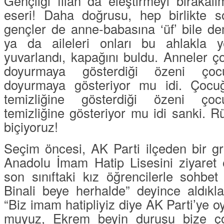
Gençliği filan da eleştirmeyi bırakal
eseri! Daha doğrusu, hep birlikte s
gençler de anne-babasına ‘üf’ bile de
ya da aileleri onları bu ahlakla ye
yuvarlandı, kapağını buldu. Anneler ço
doyurmaya gösterdiği özeni çoc
doyurmaya gösteriyor mu idi. Çocuğ
temizliğine gösterdiği özeni çoc
temizliğine gösteriyor mu idi sanki. Rü
biçiyoruz!
Seçim öncesi,
AK Parti
ilçeden bir gr
Anadolu İmam Hatip Lisesini ziyaret
son sınıftaki kız öğrencilerle sohbet 
Binali beye herhalde
” deyince aldıkl
“
Biz imam hatipliyiz diye AK Parti’ye
muyuz, Ekrem beyin duruşu bize ço