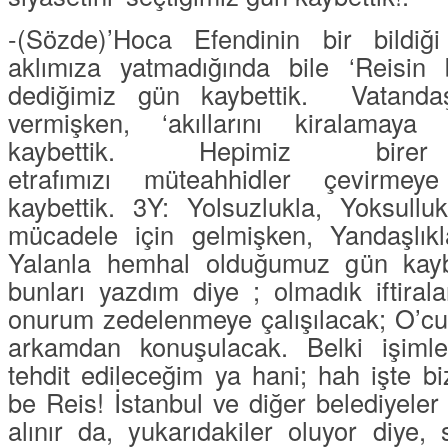
-(Sözde)’
Hoca Efendinin bir bildiği
aklımıza yatmadığında bile ‘
Reisin b
dediğimiz gün kaybettik.
Vatanda
vermişken, ‘
akıllarını kiralamaya
kaybettik. Hepimiz b
etrafımızı
müteahhidler
çevirmeye 
kaybettik.
3Y
:
Yolsuzlukla, Yoksullu
mücadele
için gelmişken,
Yandaşlıkl
Yalanla
hemhal olduğumuz gün kaybe
bunları yazdım diye ; olmadık iftiral
onurum zedelenmeye çalışılacak; O’cu
arkamdan konuşulacak. Belki işimle
tehdit edileceğim ya hani; hah işte b
be Reis! İstanbul ve diğer belediyeler 
alınır da, yukarıdakiler oluyor diye, 