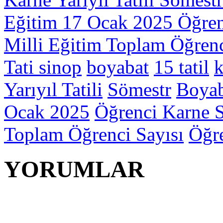
Eğitim
17 Ocak 2025
Öğren
Milli Eğitim
Toplam Öğrenc
Tati
sinop
boyabat
15 tatil
k
Yarıyıl Tatili
Sömestr
Boyab
Ocak 2025
Öğrenci Karne S
Toplam Öğrenci Sayısı
Öğre
YORUMLAR
YORUM YAP | 0 Yor