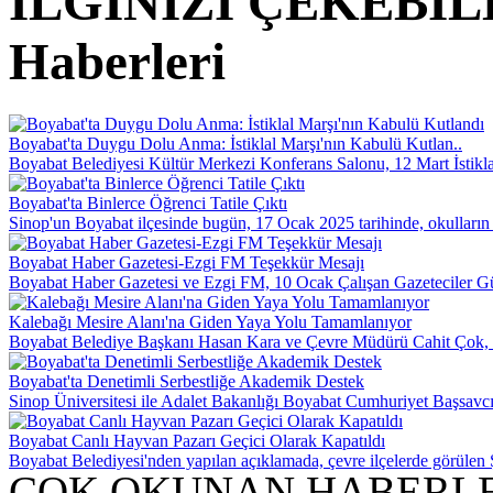
İLGİNİZİ ÇEKEBİ
Haberleri
Boyabat'ta Duygu Dolu Anma: İstiklal Marşı'nın Kabulü Kutlan..
Boyabat Belediyesi Kültür Merkezi Konferans Salonu, 12 Mart İstikl
Boyabat'ta Binlerce Öğrenci Tatile Çıktı
Sinop'un Boyabat ilçesinde bugün, 17 Ocak 2025 tarihinde, okulların b
Boyabat Haber Gazetesi-Ezgi FM Teşekkür Mesajı
Boyabat Haber Gazetesi ve Ezgi FM, 10 Ocak Çalışan Gazeteciler Gün
Kalebağı Mesire Alanı'na Giden Yaya Yolu Tamamlanıyor
Boyabat Belediye Başkanı Hasan Kara ve Çevre Müdürü Cahit Çok, ilç
Boyabat'ta Denetimli Serbestliğe Akademik Destek
Sinop Üniversitesi ile Adalet Bakanlığı Boyabat Cumhuriyet Başsavcıl
Boyabat Canlı Hayvan Pazarı Geçici Olarak Kapatıldı
Boyabat Belediyesi'nden yapılan açıklamada, çevre ilçelerde görülen 
ÇOK OKUNAN HABERL