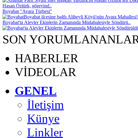
Hasan Öztürk, görevind..
Boyabat "Avara Türbesi"
Boyabat ilçesine bağlı Alibeyli Köyü'nün Avara Mahallesi
Boyabat'ta Alevler Ekiplerin Zamanında Müdahalesiyle Söndürü..
SON YORUMLANANLA
HABERLER
VİDEOLAR
GENEL
İletişim
Künye
Linkler