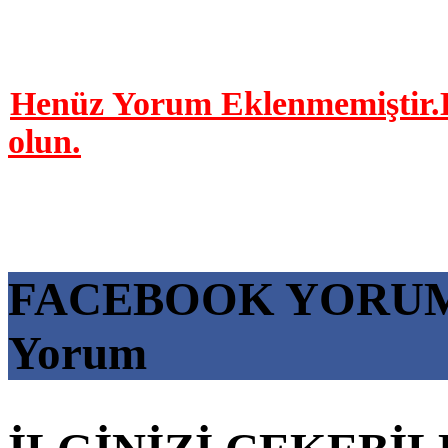
Henüz Yorum Eklenmemiştir.B
olun.
FACEBOOK YORU
Yorum