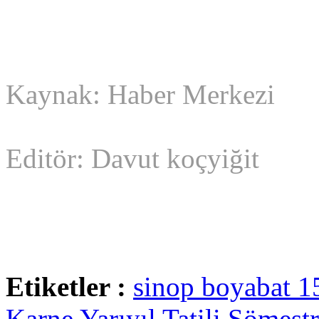
Kaynak: Haber Merkezi
Editör: Davut koçyiğit
Etiketler :
sinop
boyabat
1
Karne
Yarıyıl Tatili
Sömest