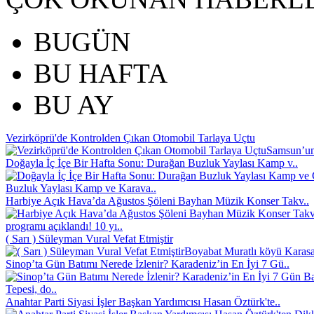
BUGÜN
BU HAFTA
BU AY
Vezirköprü'de Kontrolden Çıkan Otomobil Tarlaya Uçtu
Samsun’un 
Doğayla İç İçe Bir Hafta Sonu: Durağan Buzluk Yaylası Kamp v..
Buzluk Yaylası Kamp ve Karava..
Harbiye Açık Hava’da Ağustos Şöleni Bayhan Müzik Konser Takv..
programı açıklandı! 10 yı..
( Sarı ) Süleyman Vural Vefat Etmiştir
Boyabat Muratlı köyü Karasak
Sinop’ta Gün Batımı Nerede İzlenir? Karadeniz’in En İyi 7 Gü..
Tepesi, do..
Anahtar Parti Siyasi İşler Başkan Yardımcısı Hasan Öztürk'te..