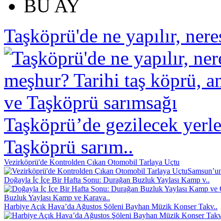
BU AY
Taşköprü'de ne yapılır, neres
Taşköprü’de gezilecek yerle
Taşköprü sarım..
Vezirköprü'de Kontrolden Çıkan Otomobil Tarlaya Uçtu
Samsun’un 
Doğayla İç İçe Bir Hafta Sonu: Durağan Buzluk Yaylası Kamp v..
Buzluk Yaylası Kamp ve Karava..
Harbiye Açık Hava’da Ağustos Şöleni Bayhan Müzik Konser Takv..