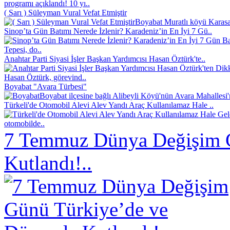
programı açıklandı! 10 yı..
( Sarı ) Süleyman Vural Vefat Etmiştir
Boyabat Muratlı köyü Karasak
Sinop’ta Gün Batımı Nerede İzlenir? Karadeniz’in En İyi 7 Gü..
Tepesi, do..
Anahtar Parti Siyasi İşler Başkan Yardımcısı Hasan Öztürk'te..
Hasan Öztürk, görevind..
Boyabat "Avara Türbesi"
Boyabat ilçesine bağlı Alibeyli Köyü'nün Avara Mahallesi
Türkeli'de Otomobil Alevi Alev Yandı Araç Kullanılamaz Hale ..
otomobilde..
7 Temmuz Dünya Değişim 
Kutlandı!..