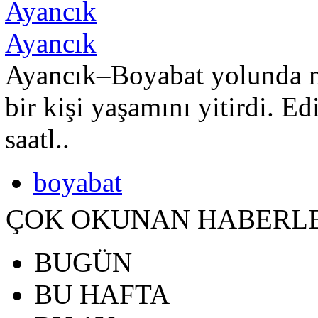
Ayancık
Ayancık–Boyabat yolunda m
bir kişi yaşamını yitirdi. Ed
saatl..
boyabat
ÇOK OKUNAN HABERL
BUGÜN
BU HAFTA