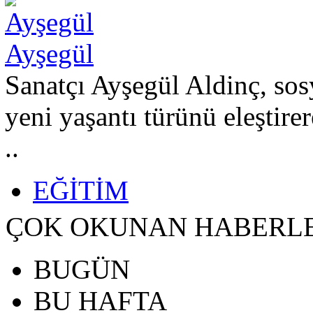
Ayşegül
Sanatçı Ayşegül Aldinç, sosy
yeni yaşantı türünü eleştir
..
EĞİTİM
ÇOK OKUNAN HABERL
BUGÜN
BU HAFTA