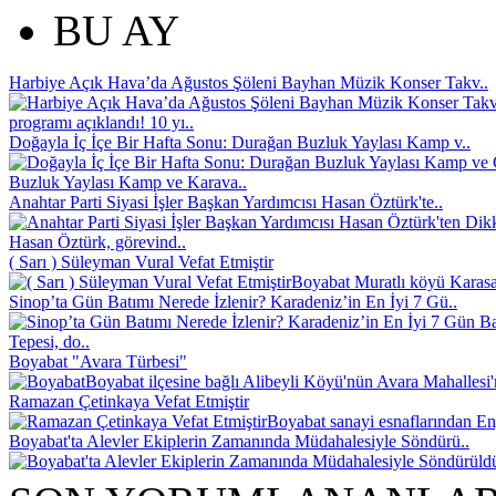
BU AY
Harbiye Açık Hava’da Ağustos Şöleni Bayhan Müzik Konser Takv..
programı açıklandı! 10 yı..
Doğayla İç İçe Bir Hafta Sonu: Durağan Buzluk Yaylası Kamp v..
Buzluk Yaylası Kamp ve Karava..
Anahtar Parti Siyasi İşler Başkan Yardımcısı Hasan Öztürk'te..
Hasan Öztürk, görevind..
( Sarı ) Süleyman Vural Vefat Etmiştir
Boyabat Muratlı köyü Karasak
Sinop’ta Gün Batımı Nerede İzlenir? Karadeniz’in En İyi 7 Gü..
Tepesi, do..
Boyabat "Avara Türbesi"
Boyabat ilçesine bağlı Alibeyli Köyü'nün Avara Mahallesi
Ramazan Çetinkaya Vefat Etmiştir
Boyabat sanayi esnaflarından En
Boyabat'ta Alevler Ekiplerin Zamanında Müdahalesiyle Söndürü..