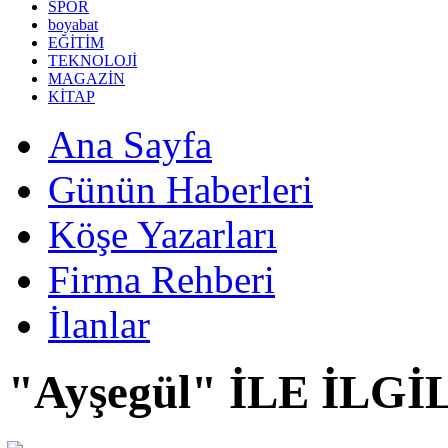
SPOR
boyabat
EĞİTİM
TEKNOLOJİ
MAGAZİN
KİTAP
Ana Sayfa
Günün Haberleri
Köşe Yazarları
Firma Rehberi
İlanlar
"Ayşegül" İLE İLG