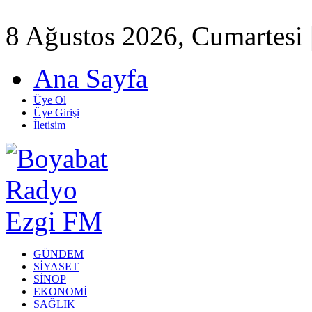
8 Ağustos 2026, Cumartesi 
Ana Sayfa
Üye Ol
Üye Girişi
İletisim
GÜNDEM
SİYASET
SİNOP
EKONOMİ
SAĞLIK