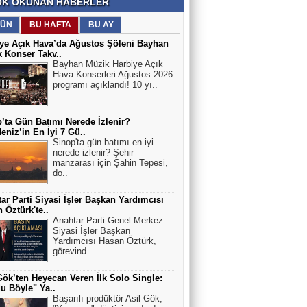
K OKUNAN HABERLER
ÜN
BU HAFTA
BU AY
ye Açık Hava’da Ağustos Şöleni Bayhan
 Konser Takv..
Bayhan Müzik Harbiye Açık
Hava Konserleri Ağustos 2026
programı açıklandı! 10 yı..
’ta Gün Batımı Nerede İzlenir?
eniz’in En İyi 7 Gü..
Sinop'ta gün batımı en iyi
nerede izlenir? Şehir
manzarası için Şahin Tepesi,
do..
ar Parti Siyasi İşler Başkan Yardımcısı
 Öztürk'te..
Anahtar Parti Genel Merkez
Siyasi İşler Başkan
Yardımcısı Hasan Öztürk,
görevind..
Gök’ten Heyecan Veren İlk Solo Single:
u Böyle" Ya..
Başarılı prodüktör Asil Gök,