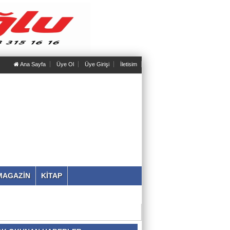
Ana Sayfa
Üye Ol
Üye Girişi
İletisim
MAGAZİN
KİTAP