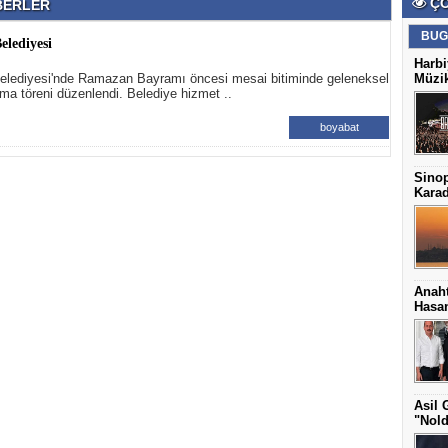
ÇO
ABERLER
BUG
elediyesi
Harbi
elediyesi'nde Ramazan Bayramı öncesi mesai bitiminde geleneksel
Müzik
a töreni düzenlendi. Belediye hizmet ..
boyabat
Sinop
Karad
Anaht
Hasan
Asil 
"Nold