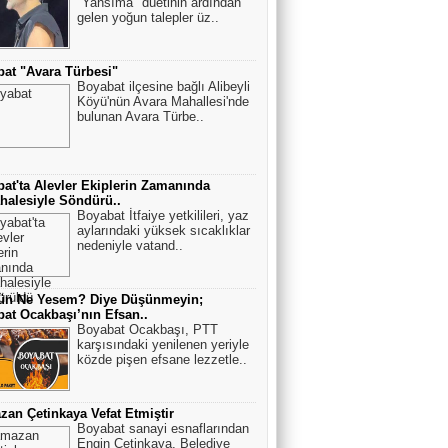
"Yansıma" düetinin ardından
gelen yoğun talepler üz..
at "Avara Türbesi"
Boyabat ilçesine bağlı Alibeyli
Köyü'nün Avara Mahallesi'nde
bulunan Avara Türbe..
at'ta Alevler Ekiplerin Zamanında
alesiyle Söndürü..
Boyabat İtfaiye yetkilileri, yaz
aylarındaki yüksek sıcaklıklar
nedeniyle vatand..
ün Ne Yesem? Diye Düşünmeyin;
at Ocakbaşı’nın Efsan..
Boyabat Ocakbaşı, PTT
karşısındaki yenilenen yeriyle
közde pişen efsane lezzetle..
an Çetinkaya Vefat Etmiştir
Boyabat sanayi esnaflarından
Engin Çetinkaya, Belediye