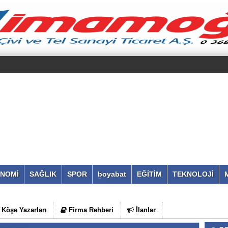
NOMİ
SAĞLIK
SPOR
boyabat
EĞİTİM
TEKNOLOJİ
Köşe Yazarları
Firma Rehberi
İlanlar