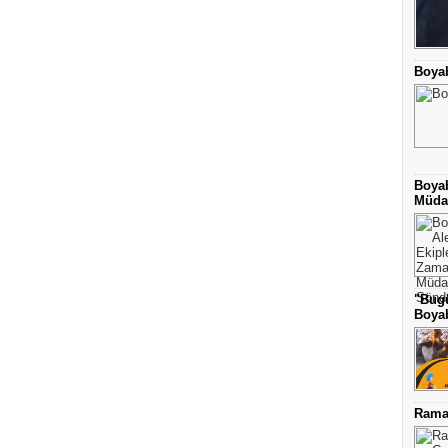
Boyab
Boyab
Müdah
"Bug
Boyab
Ramaz