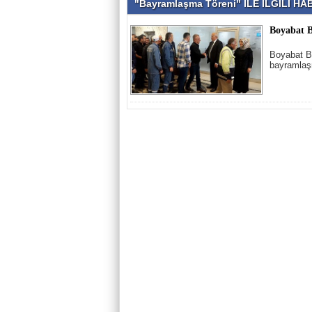
"Bayramlaşma Töreni" İLE İLGİLİ H
Boyabat B
Boyabat B
bayramlaşm