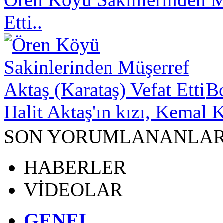
Etti..
B
Halit Aktaş'ın kızı, Kemal K
SON YORUMLANANLA
HABERLER
VİDEOLAR
GENEL