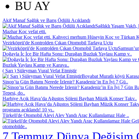
BU AY
Akif Manaf Sağlık ve Barış Ödülü Açıklandı
Sağlıklı Yaşam Vakfı, 
Mazhar Koç vefat etti.
Kahveci merhum Hüseyin Koç ve Türkan Koç
Vezirköprü'de Kontrolden Çıkan Otomobil Tarlaya Uçtu
Samsun’un 
Doğayla İç İçe Bir Hafta Sonu: Durağan Buzluk Yaylası Kamp v..
Buzluk Yaylası Kamp ve Karava..
( Sarı ) Süleyman Vural Vefat Etmiştir
Boyabat Muratlı köyü Karasak
Sinop’ta Gün Batımı Nerede İzlenir? Karadeniz’in En İyi 7 Gü..
Tepesi, do..
Harbiye Açık Hava’da Ağustos Şöleni Bayhan Müzik Konser Takv..
programı açıklandı! 10 yı..
Türkeli'de Otomobil Alevi Alev Yandı Araç Kullanılamaz Hale ..
otomobilde..
7 Temmuz Dünya Değişim 