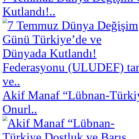
Kutlandı!..
Federasyonu (ULUDEF) taraf
ve..
Akif Manaf “Lübnan-Türkiy
Onurl..