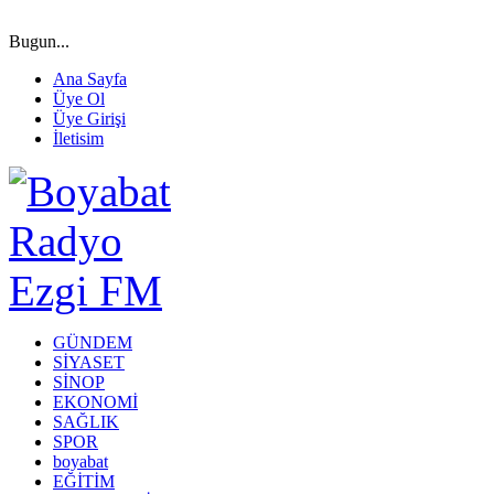
Bugun...
Ana Sayfa
Üye Ol
Üye Girişi
İletisim
GÜNDEM
SİYASET
SİNOP
EKONOMİ
SAĞLIK
SPOR
boyabat
EĞİTİM