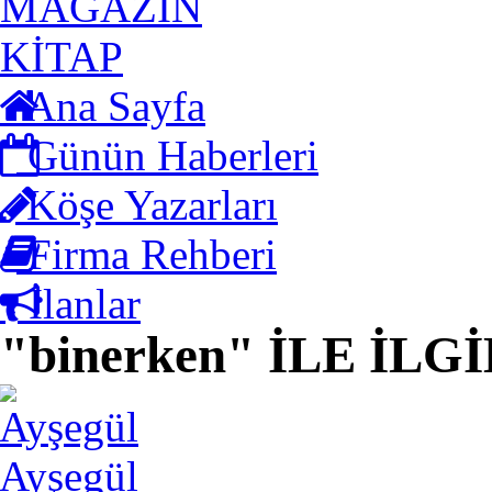
MAGAZİN
KİTAP
Ana Sayfa
Günün Haberleri
Köşe Yazarları
Firma Rehberi
İlanlar
"binerken" İLE İL
Ayşegül