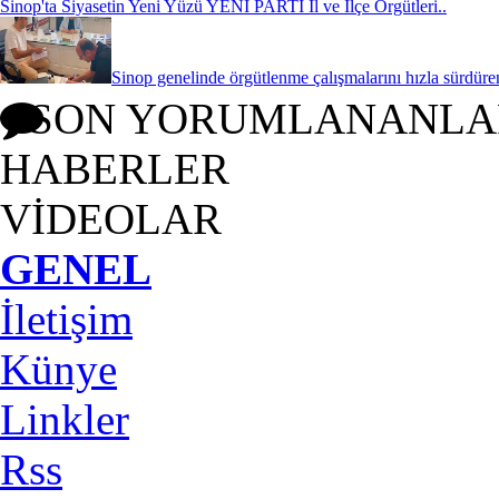
Sinop'ta Siyasetin Yeni Yüzü YENİ PARTİ İl ve İlçe Örgütleri..
Sinop genelinde örgütlenme çalışmalarını hızla sürdüre
SON YORUMLANANLA
HABERLER
VİDEOLAR
GENEL
İletişim
Künye
Linkler
Rss