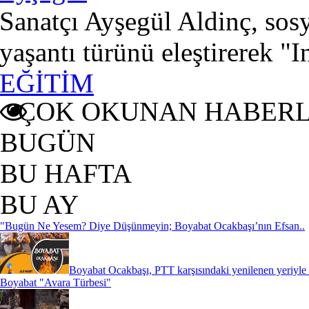
Sanatçı Ayşegül Aldinç, sosy
yaşantı türünü eleştirerek "
EĞİTİM
ÇOK OKUNAN HABER
BUGÜN
BU HAFTA
BU AY
"Bugün Ne Yesem? Diye Düşünmeyin; Boyabat Ocakbaşı’nın Efsan..
Boyabat Ocakbaşı, PTT karşısındaki yenilenen yeriyle k
Boyabat "Avara Türbesi"