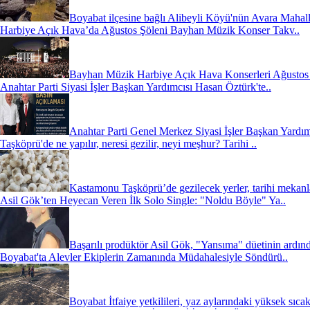
Boyabat ilçesine bağlı Alibeyli Köyü'nün Avara Mahall
Harbiye Açık Hava’da Ağustos Şöleni Bayhan Müzik Konser Takv..
Bayhan Müzik Harbiye Açık Hava Konserleri Ağustos 2
Anahtar Parti Siyasi İşler Başkan Yardımcısı Hasan Öztürk'te..
Anahtar Parti Genel Merkez Siyasi İşler Başkan Yardım
Taşköprü'de ne yapılır, neresi gezilir, neyi meşhur? Tarihi ..
Kastamonu Taşköprü’de gezilecek yerler, tarihi mekanl
Asil Gök’ten Heyecan Veren İlk Solo Single: "Noldu Böyle" Ya..
Başarılı prodüktör Asil Gök, "Yansıma" düetinin ardınd
Boyabat'ta Alevler Ekiplerin Zamanında Müdahalesiyle Söndürü..
Boyabat İtfaiye yetkilileri, yaz aylarındaki yüksek sıcak