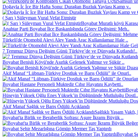
Samsun’un 
Doğayla İç İçe Bir Hafta Sonu: Durağan Buzluk Yaylası Kamp v..
( Sarı ) Süleyman Vural Vefat Etmiştir
Boyabat Muratlı köyü Karasak
Anahtar Parti Boyabat İlçe Başkanlığında Görev Değişimi: Meh..
Türkeli'de Otomobil Alevi Alev Yandı Araç Kullanılamaz Hale ..
7 Temmuz Dünya Değişim Günü Türkiye’de ve Dünyada Kutlandı!..
Boyabat Benişli Köyü'nde Asırlık Gelenek Yağmur ve Şükür ..
Akif Manaf “Lübnan-Türkiye Dostluk ve Barış Ödülü” ile Onurl..
Boyabat Hastane Personeli Muktedir Cıbır Hayatını Kaybetti..
Boyaba
Hüseyin Yüksek Oğlu Enes Yüksek’in Düğününde Mutluluğu Dostl..
Akif Manaf Sağlık ve Barış Ödülü Açıklandı
Sağlıklı Yaşam Vakfı, 
Boyabat'ta Birlik ve Beraberlik Sofrası: Aşure İkramı Büyük ..
Boyabat Şehir Mezarlığına Gömüp Mermer Taş Yaptırdı
Boyabat Şe