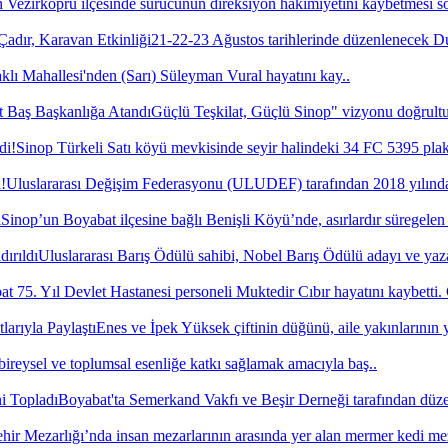
Vezirköprü ilçesinde sürücünün direksiyon hakimiyetini kaybetmesi s
21-22-23 Ağustos tarihlerinde düzenlenecek 
lı Mahallesi'nden (Sarı) Süleyman Vural hayatını kay..
Güçlü Teşkilat, Güçlü Sinop" vizyonu doğrultus
Sinop Türkeli Satı köyü mevkisinde seyir halindeki 34 FC 5395 plak
Uluslararası Değişim Federasyonu (ULUDEF) tarafından 2018 yılında 
Sinop’un Boyabat ilçesine bağlı Benişli Köyü’nde, asırlardır süregelen
Uluslararası Barış Ödülü sahibi, Nobel Barış Ödülü adayı ve yaza
t 75. Yıl Devlet Hastanesi personeli Muktedir Cıbır hayatını kaybetti.
Enes ve İpek Yüksek çiftinin düğünü, aile yakınlarının y
bireysel ve toplumsal esenliğe katkı sağlamak amacıyla baş..
Boyabat'ta Semerkand Vakfı ve Beşir Derneği tarafından düze
hir Mezarlığı’nda insan mezarlarının arasında yer alan mermer kedi me