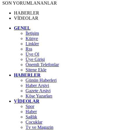
SON YORUMLANANLAR
HABERLER
VİDEOLAR
GENEL
İletişim
Künye
Linkler
Rss
Üye Ol
Üye Girişi
Önemli Telefonlar
Sitene Ekle
HABERLER
Günün Haberleri
Haber Arşivi
Gazete Arşivi
Köşe Yazarları
VİDEOLAR
Spor
Haber
Sağlık
Çocuklar
Tv ve Magazin