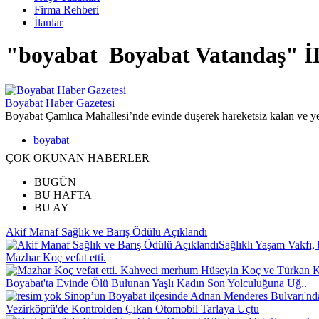
Firma Rehberi
İlanlar
"boyabat Boyabat Vatandaş"
Boyabat Haber Gazetesi
Boyabat Çamlıca Mahallesi’nde evinde düşerek hareketsiz kalan ve ye
boyabat
ÇOK OKUNAN HABERLER
BUGÜN
BU HAFTA
BU AY
Akif Manaf Sağlık ve Barış Ödülü Açıklandı
Sağlıklı Yaşam Vakfı, 
Mazhar Koç vefat etti.
Kahveci merhum Hüseyin Koç ve Türkan Koç
Boyabat'ta Evinde Ölü Bulunan Yaşlı Kadın Son Yolculuğuna Uğ..
Sinop’un Boyabat ilçesinde Adnan Menderes Bulvarı'nd
Vezirköprü'de Kontrolden Çıkan Otomobil Tarlaya Uçtu