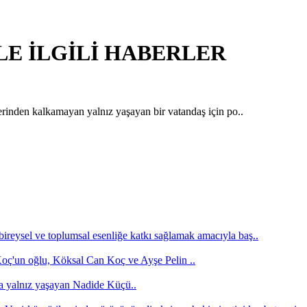
 İLE İLGİLİ HABERLER
rinden kalkamayan yalnız yaşayan bir vatandaş için po..
bireysel ve toplumsal esenliğe katkı sağlamak amacıyla baş..
'un oğlu, Köksal Can Koç ve Ayşe Pelin ..
a yalnız yaşayan Nadide Küçü..