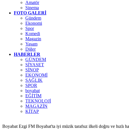
Amatör
Sinema
FOTO GALERİ
Gündem
Ekonomi
Spor
Komedi
Magazin
Yaşam
Diğer
HABERLER
GÜNDEM
SİYASET
SİNOP
EKONOMİ
SAĞLIK
SPOR
boyabat
EĞİTİM
TEKNOLOJİ
MAGAZİN
KİTAP
Boyabat Ezgi FM Boyabat'ta iyi müzik tarafsız ilkeli doğru ve hızlı h