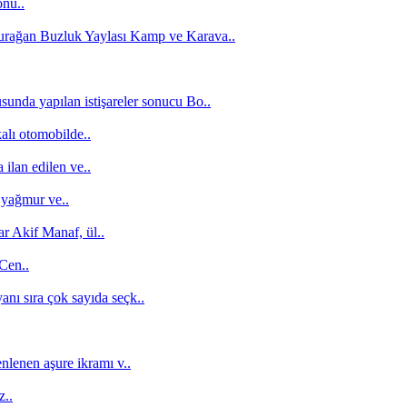
onu..
Durağan Buzluk Yaylası Kamp ve Karava..
unda yapılan istişareler sonucu Bo..
alı otomobilde..
ilan edilen ve..
 yağmur ve..
r Akif Manaf, ül..
 Cen..
anı sıra çok sayıda seçk..
nlenen aşure ikramı v..
z..