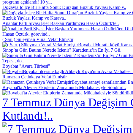
programı açıklandı! 10 yı..
Doğayla İç İçe Bir Hafta Sonu: Durağan Buzluk Yaylası Kamp v..
Buzluk Yaylası Kamp ve Karava..
Anahtar Parti Siyasi İşler Başkan Yardımcısı Hasan Öztürk'te..
Hasan Öztürk, görevind..
( Sarı ) Süleyman Vural Vefat Etmiştir
Boyabat Muratlı köyü Karasak
Sinop’ta Gün Batımı Nerede İzlenir? Karadeniz’in En İyi 7 Gü..
Tepesi, do..
Boyabat "Avara Türbesi"
Boyabat ilçesine bağlı Alibeyli Köyü'nün Avara Mahallesi
Ramazan Çetinkaya Vefat Etmiştir
Boyabat sanayi esnaflarından En
Boyabat'ta Alevler Ekiplerin Zamanında Müdahalesiyle Söndürü..
7 Temmuz Dünya Değişim 
Kutlandı!..