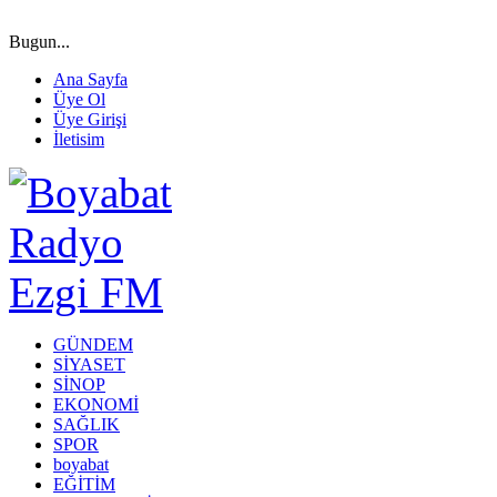
Bugun...
Ana Sayfa
Üye Ol
Üye Girişi
İletisim
GÜNDEM
SİYASET
SİNOP
EKONOMİ
SAĞLIK
SPOR
boyabat
EĞİTİM