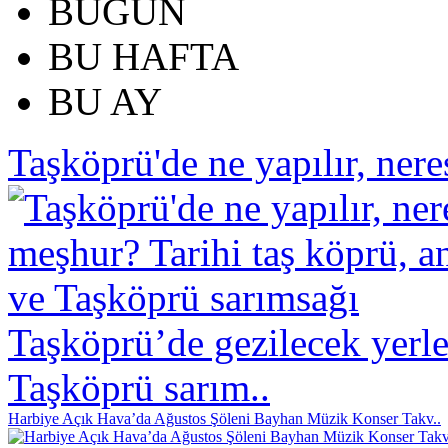
BUGÜN
BU HAFTA
BU AY
Taşköprü'de ne yapılır, neres
Taşköprü’de gezilecek yerle
Taşköprü sarım..
Harbiye Açık Hava’da Ağustos Şöleni Bayhan Müzik Konser Takv..