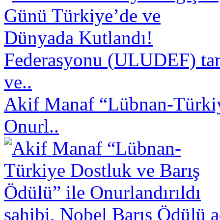
Federasyonu (ULUDEF) taraf
ve..
Akif Manaf “Lübnan-Türkiy
Onurl..
sahibi, Nobel Barış Ödülü a