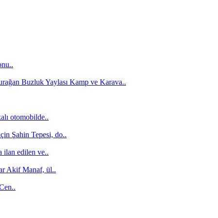
onu..
Durağan Buzluk Yaylası Kamp ve Karava..
alı otomobilde..
için Şahin Tepesi, do..
ilan edilen ve..
r Akif Manaf, ül..
 Cen..