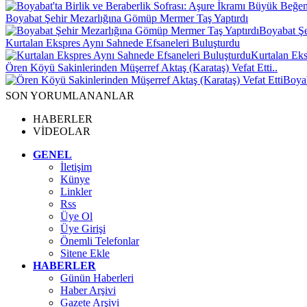
Boyabat Şehir Mezarlığına Gömüp Mermer Taş Yaptırdı
Boyabat Şe
Kurtalan Ekspres Aynı Sahnede Efsaneleri Buluşturdu
Kurtalan Eks
Ören Köyü Sakinlerinden Müşerref Aktaş (Karataş) Vefat Etti..
Boyab
SON YORUMLANANLAR
HABERLER
VİDEOLAR
GENEL
İletişim
Künye
Linkler
Rss
Üye Ol
Üye Girişi
Önemli Telefonlar
Sitene Ekle
HABERLER
Günün Haberleri
Haber Arşivi
Gazete Arşivi