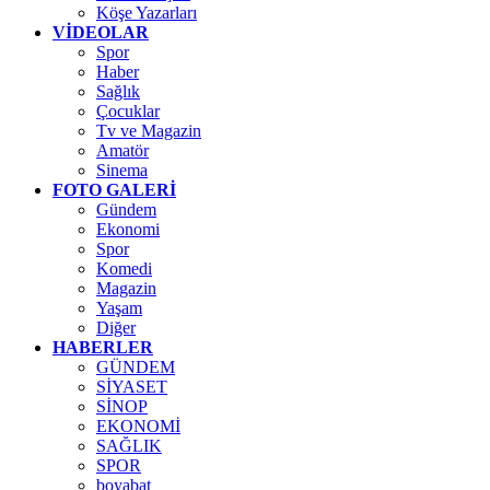
Köşe Yazarları
VİDEOLAR
Spor
Haber
Sağlık
Çocuklar
Tv ve Magazin
Amatör
Sinema
FOTO GALERİ
Gündem
Ekonomi
Spor
Komedi
Magazin
Yaşam
Diğer
HABERLER
GÜNDEM
SİYASET
SİNOP
EKONOMİ
SAĞLIK
SPOR
boyabat