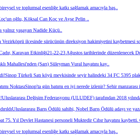
bireysel ve toplumsal esenliğe katkı sağlamak amacıyla baş..
'un oğlu, Köksal Can Koç ve Ayşe Pelin ..
a yalnız yaşayan Nadide Küçü..
Vezirköprü ilçesinde sürücünün direksiyon hakimiyetini kaybetmesi s
21-22-23 Ağustos tarihlerinde düzenlenecek 
lı Mahallesi'nden (Sarı) Süleyman Vural hayatını kay..
Sinop Türkeli Satı köyü mevkisinde seyir halindeki 34 FC 5395 plak
Sinop'ta gün batımı en iyi nerede izlenir? Şehir manzarası 
Uluslararası Değişim Federasyonu (ULUDEF) tarafından 2018 yılında 
Uluslararası Barış Ödülü sahibi, Nobel Barış Ödülü adayı ve yaza
t 75. Yıl Devlet Hastanesi personeli Muktedir Cıbır hayatını kaybetti.
bireysel ve toplumsal esenliğe katkı sağlamak amacıyla baş..