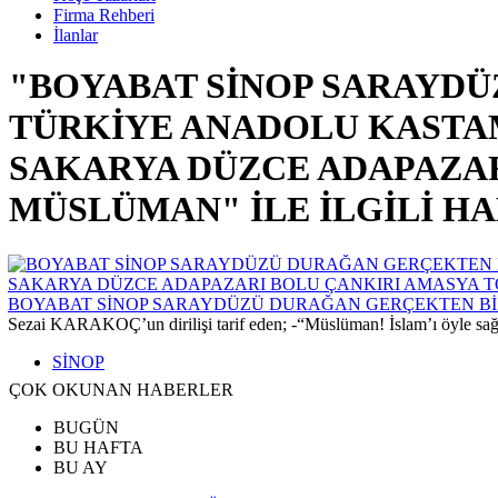
Firma Rehberi
İlanlar
"BOYABAT SİNOP SARAYDÜ
TÜRKİYE ANADOLU KASTA
SAKARYA DÜZCE ADAPAZAR
MÜSLÜMAN" İLE İLGİLİ H
BOYABAT SİNOP SARAYDÜZÜ DURAĞAN GERÇEKTEN BİZ 
Sezai KARAKOÇ’un dirilişi tarif eden; -“Müslüman! İslam’ı öyle sağ ve
SİNOP
ÇOK OKUNAN HABERLER
BUGÜN
BU HAFTA
BU AY