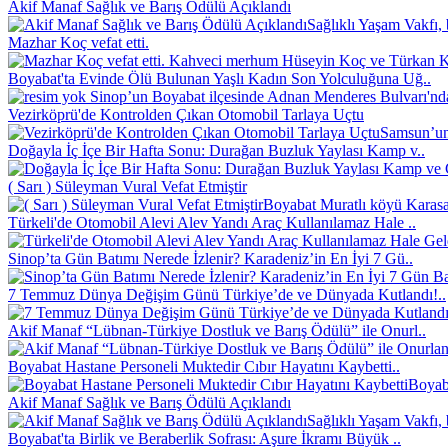
Akif Manaf Sağlık ve Barış Ödülü Açıklandı
Sağlıklı Yaşam Vakfı, 
Mazhar Koç vefat etti.
Kahveci merhum Hüseyin Koç ve Türkan Koç
Boyabat'ta Evinde Ölü Bulunan Yaşlı Kadın Son Yolculuğuna Uğ..
Sinop’un Boyabat ilçesinde Adnan Menderes Bulvarı'nd
Vezirköprü'de Kontrolden Çıkan Otomobil Tarlaya Uçtu
Samsun’un 
Doğayla İç İçe Bir Hafta Sonu: Durağan Buzluk Yaylası Kamp v..
( Sarı ) Süleyman Vural Vefat Etmiştir
Boyabat Muratlı köyü Karasak
Türkeli'de Otomobil Alevi Alev Yandı Araç Kullanılamaz Hale ..
Sinop’ta Gün Batımı Nerede İzlenir? Karadeniz’in En İyi 7 Gü..
7 Temmuz Dünya Değişim Günü Türkiye’de ve Dünyada Kutlandı!..
Akif Manaf “Lübnan-Türkiye Dostluk ve Barış Ödülü” ile Onurl..
Boyabat Hastane Personeli Muktedir Cıbır Hayatını Kaybetti..
Boyaba
Akif Manaf Sağlık ve Barış Ödülü Açıklandı
Sağlıklı Yaşam Vakfı, 
Boyabat'ta Birlik ve Beraberlik Sofrası: Aşure İkramı Büyük ..