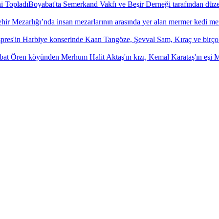
Boyabat'ta Semerkand Vakfı ve Beşir Derneği tarafından düze
hir Mezarlığı’nda insan mezarlarının arasında yer alan mermer kedi me
pres'in Harbiye konserinde Kaan Tangöze, Şevval Sam, Kıraç ve birço
at Ören köyünden Merhum Halit Aktaş'ın kızı, Kemal Karataş'ın eşi Mü