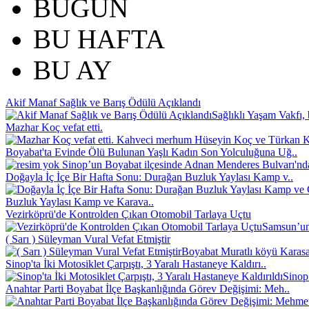
BUGÜN
BU HAFTA
BU AY
Akif Manaf Sağlık ve Barış Ödülü Açıklandı
Sağlıklı Yaşam Vakfı, 
Mazhar Koç vefat etti.
Kahveci merhum Hüseyin Koç ve Türkan Koç
Boyabat'ta Evinde Ölü Bulunan Yaşlı Kadın Son Yolculuğuna Uğ..
Sinop’un Boyabat ilçesinde Adnan Menderes Bulvarı'nd
Doğayla İç İçe Bir Hafta Sonu: Durağan Buzluk Yaylası Kamp v..
Buzluk Yaylası Kamp ve Karava..
Vezirköprü'de Kontrolden Çıkan Otomobil Tarlaya Uçtu
Samsun’un 
( Sarı ) Süleyman Vural Vefat Etmiştir
Boyabat Muratlı köyü Karasak
Sinop'ta İki Motosiklet Çarpıştı, 3 Yaralı Hastaneye Kaldırı..
Sinop
Anahtar Parti Boyabat İlçe Başkanlığında Görev Değişimi: Meh..