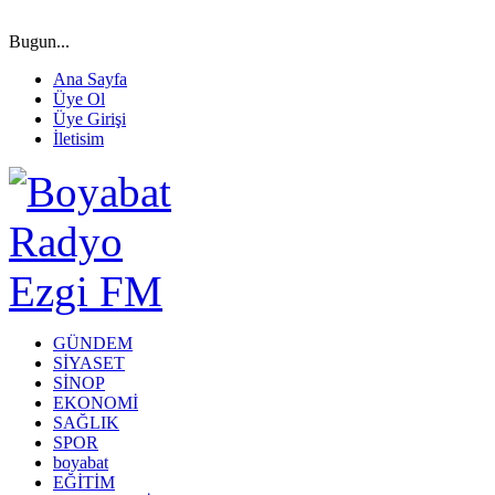
Bugun...
Ana Sayfa
Üye Ol
Üye Girişi
İletisim
GÜNDEM
SİYASET
SİNOP
EKONOMİ
SAĞLIK
SPOR
boyabat
EĞİTİM