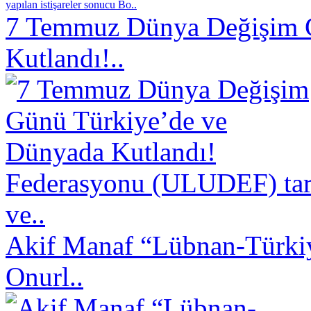
yapılan istişareler sonucu Bo..
7 Temmuz Dünya Değişim 
Kutlandı!..
Federasyonu (ULUDEF) taraf
ve..
Akif Manaf “Lübnan-Türkiy
Onurl..