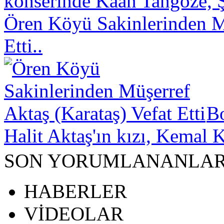
konserinde Kaan Tangöze, Ş
Ören Köyü Sakinlerinden Mü
Etti..
B
Halit Aktaş'ın kızı, Kemal K
SON YORUMLANANLA
HABERLER
VİDEOLAR