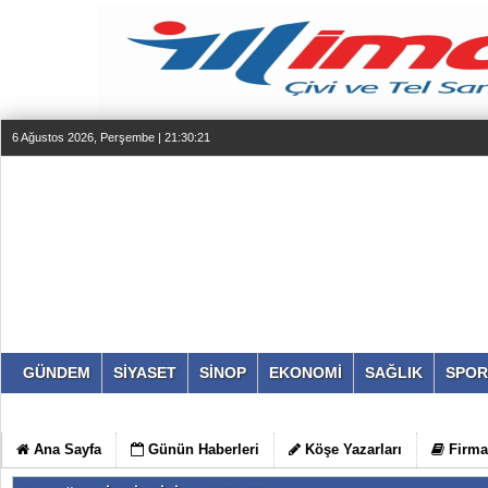
6 Ağustos 2026, Perşembe | 21:30:21
GÜNDEM
SİYASET
SİNOP
EKONOMİ
SAĞLIK
SPOR
Ana Sayfa
Günün Haberleri
Köşe Yazarları
Firma