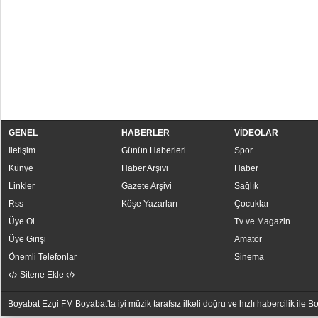
GENEL
HABERLER
VİDEOLAR
İletişim
Günün Haberleri
Spor
Künye
Haber Arşivi
Haber
Linkler
Gazete Arşivi
Sağlık
Rss
Köşe Yazarları
Çocuklar
Üye Ol
Tv ve Magazin
Üye Girişi
Amatör
Önemli Telefonlar
Sinema
Sitene Ekle
Boyabat Ezgi FM Boyabat'ta iyi müzik tarafsız ilkeli doğru ve hızlı habercilik ile