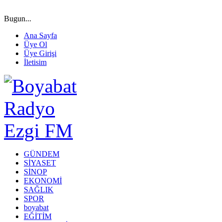
Bugun...
Ana Sayfa
Üye Ol
Üye Girişi
İletisim
GÜNDEM
SİYASET
SİNOP
EKONOMİ
SAĞLIK
SPOR
boyabat
EĞİTİM