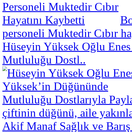
Bo
personeli Muktedir Cıbır hay
Hüseyin Yüksek Oğlu Enes
Mutluluğu Dostl..
çiftinin düğünü, aile yakınl
Akif Manaf Sağlık ve Barış