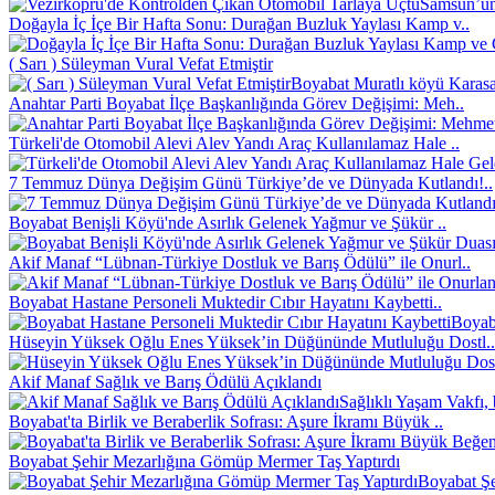
Samsun’un 
Doğayla İç İçe Bir Hafta Sonu: Durağan Buzluk Yaylası Kamp v..
( Sarı ) Süleyman Vural Vefat Etmiştir
Boyabat Muratlı köyü Karasak
Anahtar Parti Boyabat İlçe Başkanlığında Görev Değişimi: Meh..
Türkeli'de Otomobil Alevi Alev Yandı Araç Kullanılamaz Hale ..
7 Temmuz Dünya Değişim Günü Türkiye’de ve Dünyada Kutlandı!..
Boyabat Benişli Köyü'nde Asırlık Gelenek Yağmur ve Şükür ..
Akif Manaf “Lübnan-Türkiye Dostluk ve Barış Ödülü” ile Onurl..
Boyabat Hastane Personeli Muktedir Cıbır Hayatını Kaybetti..
Boyaba
Hüseyin Yüksek Oğlu Enes Yüksek’in Düğününde Mutluluğu Dostl..
Akif Manaf Sağlık ve Barış Ödülü Açıklandı
Sağlıklı Yaşam Vakfı, 
Boyabat'ta Birlik ve Beraberlik Sofrası: Aşure İkramı Büyük ..
Boyabat Şehir Mezarlığına Gömüp Mermer Taş Yaptırdı
Boyabat Şe