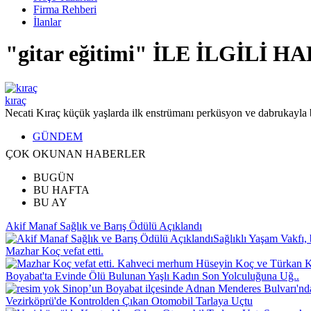
Firma Rehberi
İlanlar
"gitar eğitimi" İLE İLGİLİ 
kıraç
Necati Kıraç küçük yaşlarda ilk enstrümanı perküsyon ve dabrukayla ba
GÜNDEM
ÇOK OKUNAN HABERLER
BUGÜN
BU HAFTA
BU AY
Akif Manaf Sağlık ve Barış Ödülü Açıklandı
Sağlıklı Yaşam Vakfı, 
Mazhar Koç vefat etti.
Kahveci merhum Hüseyin Koç ve Türkan Koç
Boyabat'ta Evinde Ölü Bulunan Yaşlı Kadın Son Yolculuğuna Uğ..
Sinop’un Boyabat ilçesinde Adnan Menderes Bulvarı'nd
Vezirköprü'de Kontrolden Çıkan Otomobil Tarlaya Uçtu