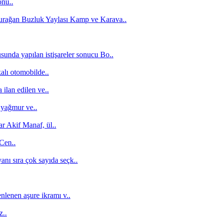
onu..
Durağan Buzluk Yaylası Kamp ve Karava..
unda yapılan istişareler sonucu Bo..
alı otomobilde..
ilan edilen ve..
 yağmur ve..
r Akif Manaf, ül..
 Cen..
anı sıra çok sayıda seçk..
nlenen aşure ikramı v..
z..