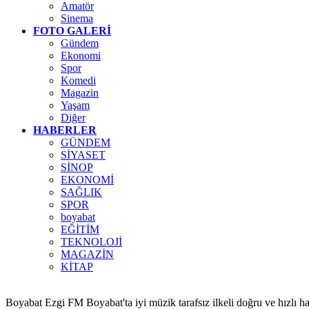
Amatör
Sinema
FOTO GALERİ
Gündem
Ekonomi
Spor
Komedi
Magazin
Yaşam
Diğer
HABERLER
GÜNDEM
SİYASET
SİNOP
EKONOMİ
SAĞLIK
SPOR
boyabat
EĞİTİM
TEKNOLOJİ
MAGAZİN
KİTAP
Boyabat Ezgi FM Boyabat'ta iyi müzik tarafsız ilkeli doğru ve hızlı h