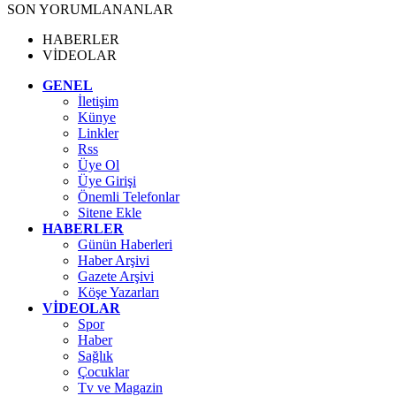
SON YORUMLANANLAR
HABERLER
VİDEOLAR
GENEL
İletişim
Künye
Linkler
Rss
Üye Ol
Üye Girişi
Önemli Telefonlar
Sitene Ekle
HABERLER
Günün Haberleri
Haber Arşivi
Gazete Arşivi
Köşe Yazarları
VİDEOLAR
Spor
Haber
Sağlık
Çocuklar
Tv ve Magazin