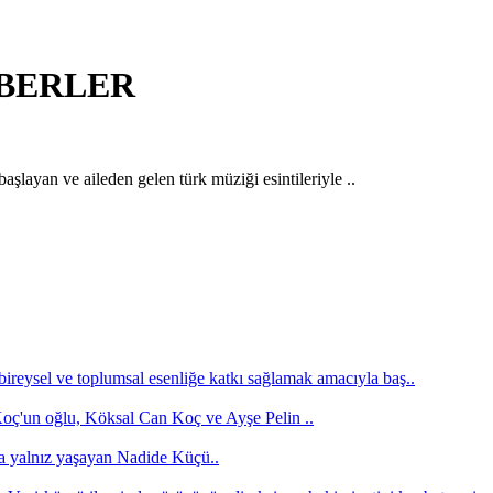
HABERLER
şlayan ve aileden gelen türk müziği esintileriyle ..
bireysel ve toplumsal esenliğe katkı sağlamak amacıyla baş..
'un oğlu, Köksal Can Koç ve Ayşe Pelin ..
a yalnız yaşayan Nadide Küçü..