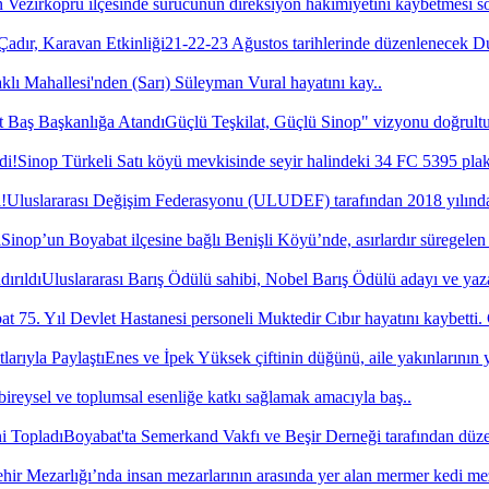
Vezirköprü ilçesinde sürücünün direksiyon hakimiyetini kaybetmesi s
21-22-23 Ağustos tarihlerinde düzenlenecek 
lı Mahallesi'nden (Sarı) Süleyman Vural hayatını kay..
Güçlü Teşkilat, Güçlü Sinop" vizyonu doğrultus
Sinop Türkeli Satı köyü mevkisinde seyir halindeki 34 FC 5395 plak
Uluslararası Değişim Federasyonu (ULUDEF) tarafından 2018 yılında 
Sinop’un Boyabat ilçesine bağlı Benişli Köyü’nde, asırlardır süregelen
Uluslararası Barış Ödülü sahibi, Nobel Barış Ödülü adayı ve yaza
t 75. Yıl Devlet Hastanesi personeli Muktedir Cıbır hayatını kaybetti.
Enes ve İpek Yüksek çiftinin düğünü, aile yakınlarının y
bireysel ve toplumsal esenliğe katkı sağlamak amacıyla baş..
Boyabat'ta Semerkand Vakfı ve Beşir Derneği tarafından düze
hir Mezarlığı’nda insan mezarlarının arasında yer alan mermer kedi me