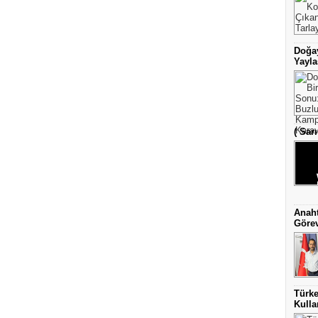
Doğay
Yayla
( Sar
Anaht
Görev
Türke
Kulla