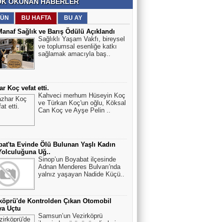
K OKUNAN HABERLER
ÜN
BU HAFTA
BU AY
Manaf Sağlık ve Barış Ödülü Açıklandı
Sağlıklı Yaşam Vakfı, bireysel
ve toplumsal esenliğe katkı
sağlamak amacıyla baş..
r Koç vefat etti.
Kahveci merhum Hüseyin Koç
ve Türkan Koç'un oğlu, Köksal
Can Koç ve Ayşe Pelin ..
at'ta Evinde Ölü Bulunan Yaşlı Kadın
olculuğuna Uğ..
Sinop’un Boyabat ilçesinde
Adnan Menderes Bulvarı'nda
yalnız yaşayan Nadide Küçü..
köprü'de Kontrolden Çıkan Otomobil
ya Uçtu
Samsun’un Vezirköprü