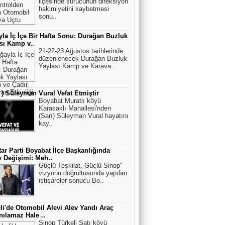
ilçesinde sürücünün direksiyon
hakimiyetini kaybetmesi
sonu..
la İç İçe Bir Hafta Sonu: Durağan Buzluk
sı Kamp v..
21-22-23 Ağustos tarihlerinde
düzenlenecek Durağan Buzluk
Yaylası Kamp ve Karava..
ı ) Süleyman Vural Vefat Etmiştir
Boyabat Muratlı köyü
Karasaklı Mahallesi'nden
(Sarı) Süleyman Vural hayatını
kay..
ar Parti Boyabat İlçe Başkanlığında
 Değişimi: Meh..
Güçlü Teşkilat, Güçlü Sinop"
vizyonu doğrultusunda yapılan
istişareler sonucu Bo..
li'de Otomobil Alevi Alev Yandı Araç
nılamaz Hale ..
Sinop Türkeli Satı köyü