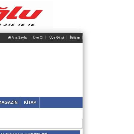
Ana Sayfa
Üye Ol
Üye Girişi
İletisim
MAGAZİN
KİTAP