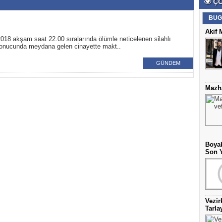
ÇO
BUG
Akif 
2018 akşam saat 22.00 sıralarında ölümle neticelenen silahlı
sonucunda meydana gelen cinayette makt..
GÜNDEM
Mazha
Boyab
Son Y
Vezir
Tarla