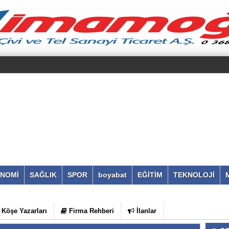
NOMİ
SAĞLIK
SPOR
boyabat
EĞİTİM
TEKNOLOJİ
Köşe Yazarları
Firma Rehberi
İlanlar