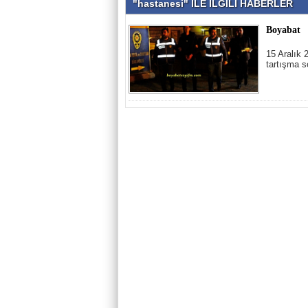
"hastanesi" İLE İLGİLİ HABERLER
Boyabat
15 Aralık 
tartışma 