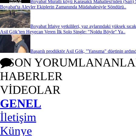
Boyabat Muratlı köyü Karasaklı Mahallesi'nden (Sarı) 
Boyabat'ta Alevler Ekiplerin Zamanında Müdahalesiyle Söndürü..
Boyabat İtfaiye yetkilileri, yaz aylarındaki yüksek sıcak
Asil Gök’ten Heyecan Veren İlk Solo Single: "Noldu Böyle" Ya..
Başarılı prodüktör Asil Gök, "Yansıma" düetinin ardınd
SON YORUMLANANLA
HABERLER
VİDEOLAR
GENEL
İletişim
Künye