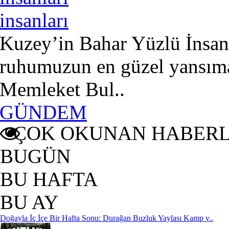
insanları
Kuzey’in Bahar Yüzlü İnsanl
ruhumuzun en güzel yansımas
Memleket Bul..
GÜNDEM
ÇOK OKUNAN HABER
BUGÜN
BU HAFTA
BU AY
Doğayla İç İçe Bir Hafta Sonu: Durağan Buzluk Yaylası Kamp v..