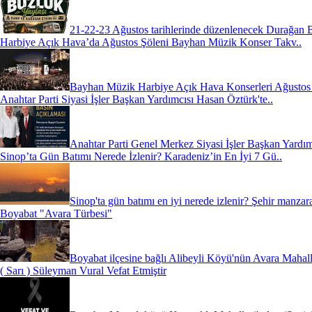
21-22-23 Ağustos tarihlerinde düzenlenecek Durağan 
Harbiye Açık Hava’da Ağustos Şöleni Bayhan Müzik Konser Takv..
Bayhan Müzik Harbiye Açık Hava Konserleri Ağustos 2
Anahtar Parti Siyasi İşler Başkan Yardımcısı Hasan Öztürk'te..
Anahtar Parti Genel Merkez Siyasi İşler Başkan Yardım
Sinop’ta Gün Batımı Nerede İzlenir? Karadeniz’in En İyi 7 Gü..
Sinop'ta gün batımı en iyi nerede izlenir? Şehir manzara
Boyabat "Avara Türbesi"
Boyabat ilçesine bağlı Alibeyli Köyü'nün Avara Mahall
( Sarı ) Süleyman Vural Vefat Etmiştir